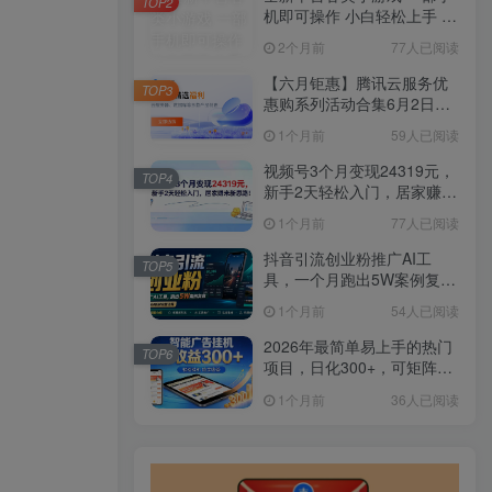
TOP2
机即可操作 小白轻松上手 长
期稳定 居家月入过万
2个月前
77人已阅读
【六月钜惠】腾讯云服务优
TOP3
惠购系列活动合集6月2日更
新
1个月前
59人已阅读
视频号3个月变现24319元，
TOP4
新手2天轻松入门，居家赚米
新思路！
1个月前
77人已阅读
抖音引流创业粉推广AI工
TOP5
具，一个月跑出5W案例复
盘，从0拆解完整流程
1个月前
54人已阅读
2026年最简单易上手的热门
TOP6
项目，日化300+，可矩阵操
作，无风控危险
1个月前
36人已阅读