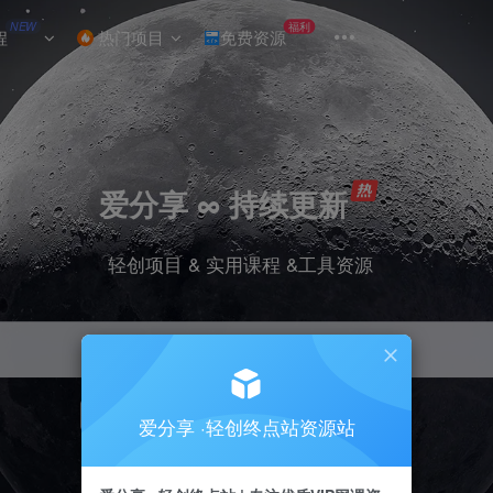
NEW
福利
程
热门项目
免费资源
爱分享 ∞ 持续更新
轻创项目 & 实用课程 &工具资源
引流
挂机
抖音
小红书
快手
电商
爱分享 ·轻创终点站资源站