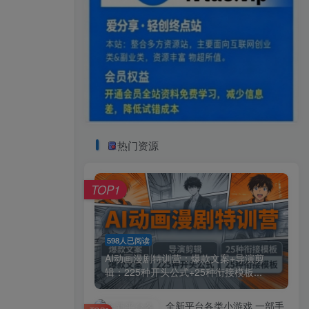
热门资源
TOP1
598人已阅读
AI动画漫剧特训营：爆款文案+导演剪
辑：225种开头公式+25种衔接模板...
全新平台各类小游戏 一部手