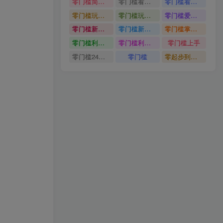
零门槛简单易上手
零门槛看完就能上手只需一部手机轻松日收30
零门槛看完就能上手
零门槛玩转伙伴计划与精选独家单日稳定收益1k
零门槛玩转伙伴计划与精选独家
零门槛爱奇艺变现冷门赛道
零门槛新手快速入门闲鱼电商日赚百元新手必看教程
零门槛新手快速入门闲鱼电商日赚百元
零门槛掌握汽车赛道变现玩法
零门槛利用AI只需几分钟轻松做出带货短视频
零门槛利用AI
零门槛上手
零门槛24小时无人值守被动创收项目
零门槛
零起步到独立实操