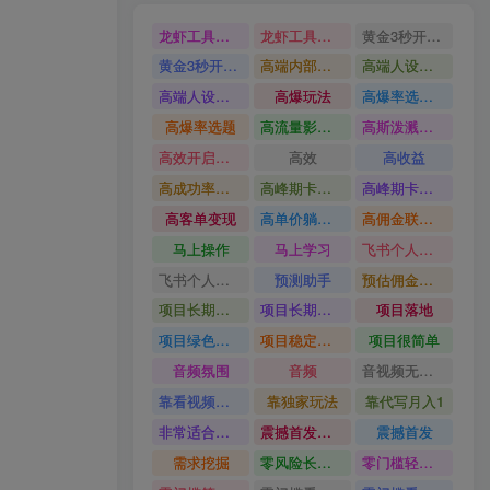
龙虾工具完整部署教学图文视频理财多赛道AI变现
龙虾工具完整部署教学
黄金3秒开头与标题海报玩法六大运营硬核技能高效变现
黄金3秒开头与标题海报玩法
高端内部魔灵召唤挂G打金
高端人设搭建积累客户信任图文剪辑谈单转化实操教学
高端人设搭建积累客户信任
高爆玩法
高爆率选题方法
高爆率选题
高流量影视片
高斯泼溅与游戏化交互课程
高效开启跨境賺钱新通道
高效
高收益
高成功率爆款全流程打法
高峰期卡顿利润被抽干私域直播核心痛点解析
高峰期卡顿利润被抽干
高客单变现
高单价躺賺玩法
高佣金联盟课
马上操作
马上学习
飞书个人版100G注册教程无需额外扩容
飞书个人版100G注册教程
预测助手
预估佣金有2200
项目长期稳定宝妈上班族既能兼职增收
项目长期稳定
项目落地
项目绿色长久
项目稳定落地两年以上
项目很简单
音频氛围
音频
音视频无损切割剪辑神器
靠看视频就能在YouTube上賺到钱
靠独家玩法
靠代写月入1
非常适合小白快速上手
震撼首发小白利用电脑做游戏搬砖
震撼首发
需求挖掘
零风险长期做
零门槛轻资产创业