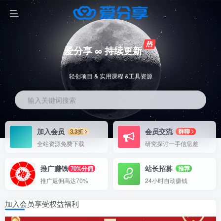
爱分享 ∞ 持续更新
轻创项目 & 实用课程 &工具资源
输入关键词搜索
加入会员
会员交流
3.3折
群聊
全站资源免费下载
研究探讨一手信息差
推广赚钱
站长招募
70%分佣
推荐
推广返佣高达70%
24小时自动赚钱
加入会员享受权益福利