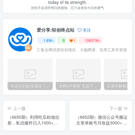
today of its strength.
担忧不会清空明日的烦恼，它只会丧失今日的勇气
爱分享:轻创终点站
关注
1.8W+
0
1
10837W+
汇集全网优质轻创项目、大咖网课、实用工具等资源
你还在到处找项目？还在当韭菜？我靠卖项目一个月收入5万+，曾经我也是个失败者。
全网VIP课程 无损下载~.~
上一篇
下一篇
（6650期）利用吃瓜粉做拉
（6652期）微信公众号搬运
新，私信爆炸日入1000+赚
文章单账号月收益3000+ 收
到爽是怎么做到的
益稳定 长期项目 无限放大