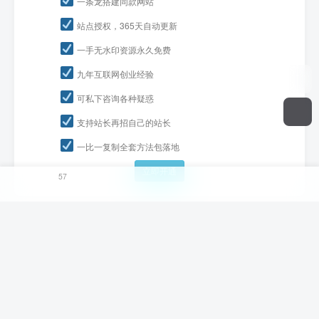
一条龙搭建同款网站
站点授权，365天自动更新
一手无水印资源永久免费
九年互联网创业经验
可私下咨询各种疑惑
支持站长再招自己的站长
一比一复制全套方法包落地
立即开通
57
友链申请
-
免责声明
-
关于我们
-
广告合作
-
网站地图
-
爱微淘
-
爱淘宝
-
爱分享
-
Copyright © 2022-2026 ·
爱分享-轻创终点站-京 ICP备19001227号
由
腾讯云强力驱动