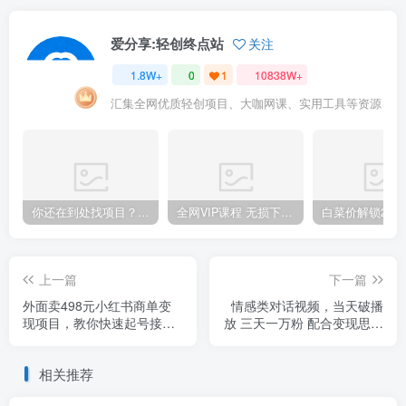
爱分享:轻创终点站
关注
1.8W+
0
1
10838W+
汇集全网优质轻创项目、大咖网课、实用工具等资源
你还在到处找项目？还在当韭菜？我靠卖项目一个月收入5万+，曾经我也是个失败者。
全网VIP课程 无损下载~.~
上一篇
下一篇
外面卖498元小红书商单变
情感类对话视频，当天破播
现项目，教你快速起号接广
放 三天一万粉 配合变现思路
告，可以批量起号
日入300+（教程+素材）
相关推荐