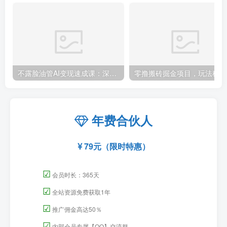
不露脸油管AI变现速成课：深挖高CPM盈利领域，零出镜打造YouTube稳定收益账号
零撸
年费合伙人
79元（限时特惠）
☑
会员时长：365天
☑
全站资源免费获取1年
☑
推广佣金高达50％
☑
内部会员专属【QQ】交流群