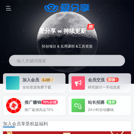
爱分享 ∞ 持续更新
轻创项目 & 实用课程 &工具资源
输入关键词搜索
加入会员
会员交流
3.3折
群聊
全站资源免费下载
研究探讨一手信息差
推广赚钱
站长招募
70%分佣
推荐
推广返佣高达70%
24小时自动赚钱
加入会员享受权益福利