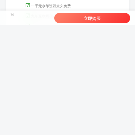
☑
一手无水印资源永久免费
☑
70
九年互联网创业经验
立即购买
☑
可私下咨询各种疑惑
☑
支持站长再招自己的站长
☑
一比一复制全套方法包落地
立即开通
友链申请
-
免责声明
-
关于我们
-
广告合作
-
网站地图
-
爱微淘
-
爱淘宝
-
爱分享
-
Copyright © 2022-2026 ·
爱分享-轻创终点站-京 ICP备19001227号
由
腾讯云强力驱动