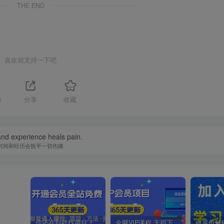
THE END
喜欢就支持一下吧
8
分享
收藏
nd experience heals pain.
时间和经历会抚平一切伤痛
你还在到处找项目？还在当韭菜？我靠卖项目一个月收入5万+，曾经我也是个失败者。
全网VIP课程 无损下载~.~