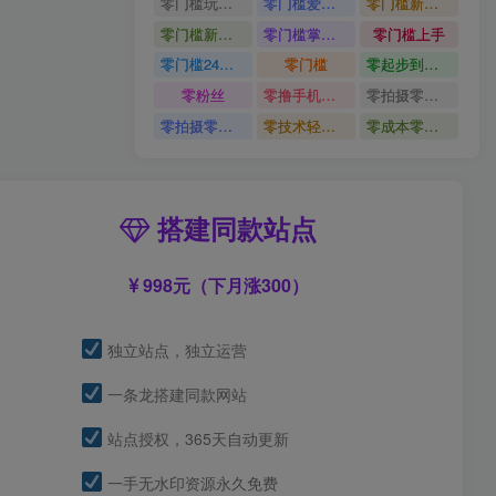
零门槛玩转伙伴计划与精选独家
零门槛爱奇艺变现冷门赛道
零门槛新手快速入门闲鱼电商日赚百元新手必看教程
零门槛新手快速入门闲鱼电商日赚百元
零门槛掌握汽车赛道变现玩法
零门槛上手
零门槛24小时无人值守被动创收项目
零门槛
零起步到独立实操
零粉丝
零撸手机项目
零拍摄零剪辑无需出镜AI批量产出原创视频打造个人IP
零拍摄零剪辑无需出镜
零技术轻松做
零成本零门槛边玩边赚钱的项目多种操作思路
搭建同款站点
998元（下月涨300）
独立站点，独立运营
一条龙搭建同款网站
站点授权，365天自动更新
一手无水印资源永久免费