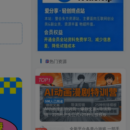
热门资源
TOP1
598人已阅读
AI动画漫剧特训营：爆款文案+导演剪
辑：225种开头公式+25种衔接模板...
全新平台各类小游戏 一部手