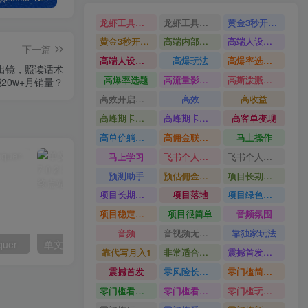
龙虾工具完整部署教学图文视频理财多赛道AI变现
龙虾工具完整部署教学
黄金3秒开头与标题海报玩法六大运营硬核技能高效变现
黄金3秒开头与标题海报玩法
高端内部魔灵召唤挂G打金
高端人设搭建积累客户信任图文剪辑谈单转化实操教学
下一篇
高端人设搭建积累客户信任
高爆玩法
高爆率选题方法
用出镜，照读话术
高爆率选题
高流量影视片
高斯泼溅与游戏化交互课程
20w+月销量？
高效开启跨境賺钱新通道
高效
高收益
高峰期卡顿利润被抽干私域直播核心痛点解析
高峰期卡顿利润被抽干
高客单变现
高单价躺賺玩法
高佣金联盟课
马上操作
马上学习
飞书个人版100G注册教程无需额外扩容
飞书个人版100G注册教程
预测助手
预估佣金有2200
项目长期稳定宝妈上班族既能兼职增收
项目长期稳定
项目落地
项目绿色长久
项目稳定落地两年以上
项目很简单
音频氛围
音频
音视频无损切割剪辑神器
靠独家玩法
quer
单文件制作工具 7.0.2.3861_x86/x64
靠代写月入1
非常适合小白快速上手
震撼首发小白利用电脑做游戏搬砖
震撼首发
零风险长期做
零门槛简单易上手
零门槛看完就能上手只需一部手机轻松日收30
零门槛看完就能上手
零门槛玩转伙伴计划与精选独家单日稳定收益1k