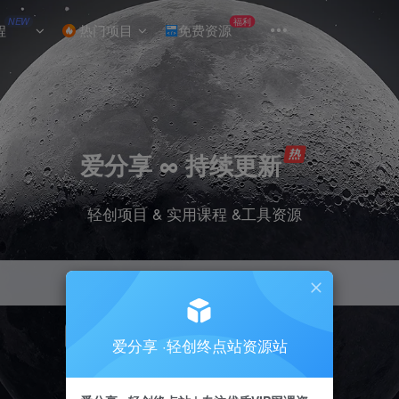
NEW
福利
程
热门项目
免费资源
爱分享 ∞ 持续更新
轻创项目 & 实用课程 &工具资源
引流
挂机
抖音
小红书
快手
电商
爱分享 ·轻创终点站资源站