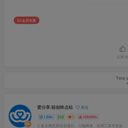
会员专属
点赞
4
Time a
爱分享:轻创终点站
关注
1.8W+
0
1
10838W+
汇集全网优质轻创项目、大咖网课、实用工具等资源