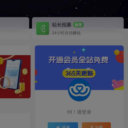
站长招募
推荐
24小时自动赚钱
HI！请登录
】
登录
注册