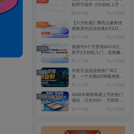
TOP2
机即可操作 小白轻松上手 长
期稳定 居家月入过万
2个月前
78人已阅读
【六月钜惠】腾讯云服务优
TOP3
惠购系列活动合集6月2日更
新
1个月前
58人已阅读
视频号3个月变现24319元，
TOP4
新手2天轻松入门，居家赚米
新思路！
1个月前
79人已阅读
抖音引流创业粉推广AI工
TOP5
具，一个月跑出5W案例复
盘，从0拆解完整流程
1个月前
55人已阅读
2026年最简单易上手的热门
TOP6
项目，日化300+，可矩阵操
作，无风控危险
1个月前
36人已阅读