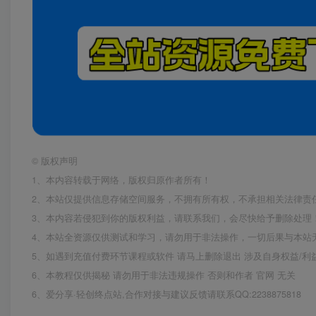
©
版权声明
1、本内容转载于网络，版权归原作者所有！
2、本站仅提供信息存储空间服务，不拥有所有权，不承担相关法律责
3、本内容若侵犯到你的版权利益，请联系我们，会尽快给予删除处理
4、本站全资源仅供测试和学习，请勿用于非法操作，一切后果与本站
5、如遇到充值付费环节课程或软件 请马上删除退出 涉及自身权益/
6、本教程仅供揭秘 请勿用于非法违规操作 否则和作者 官网 无关
6、爱分享·轻创终点站,合作对接与建议反馈请联系QQ:2238875818