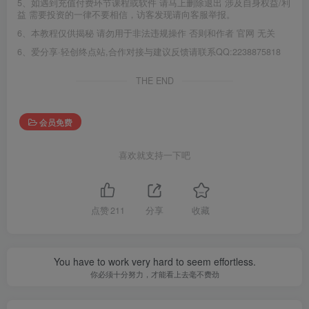
5、如遇到充值付费环节课程或软件 请马上删除退出 涉及自身权益/利
益 需要投资的一律不要相信，访客发现请向客服举报。
6、本教程仅供揭秘 请勿用于非法违规操作 否则和作者 官网 无关
6、爱分享·轻创终点站,合作对接与建议反馈请联系QQ:2238875818
THE END
会员免费
喜欢就支持一下吧
点赞
211
分享
收藏
You have to work very hard to seem effortless.
你必须十分努力，才能看上去毫不费劲