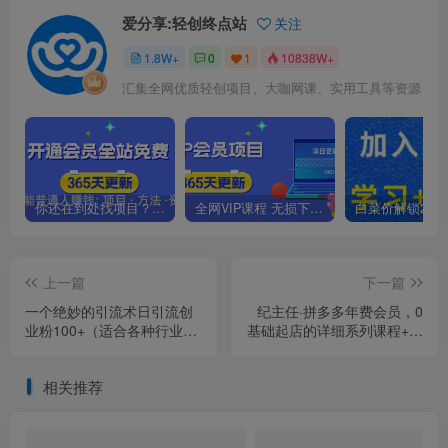
爱分享:轻创终点站
关注
1.8W+
0
1
10838W+
汇集全网优质轻创项目、大咖网课、实用工具等资源
你还在到处找项目？还在当韭菜？我靠卖项目一个月收入5万+，曾经我也是个失败者。
全网VIP课程 无损下载~.~
上一篇
下一篇
一个绝妙的引流术日引流创
纪主任·拼多多年费会员，0
业粉100+（适合各种行业）
基础起店的详细系列课程+当
【揭秘】
下最牛的低价起量玩法+简单
粗暴的动销玩法
相关推荐