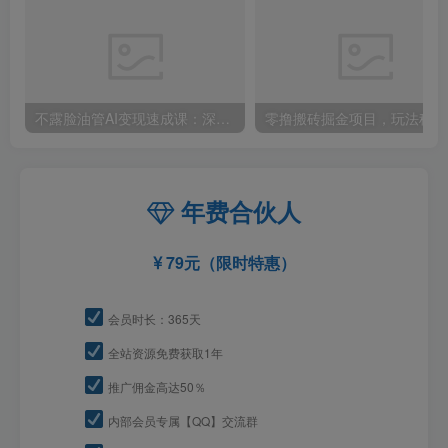
不露脸油管AI变现速成课：深挖高CPM盈利领域，零出镜打造YouTube稳定收益账号
零撸
年费合伙人
79元（限时特惠）
会员时长：365天
全站资源免费获取1年
推广佣金高达50％
内部会员专属【QQ】交流群