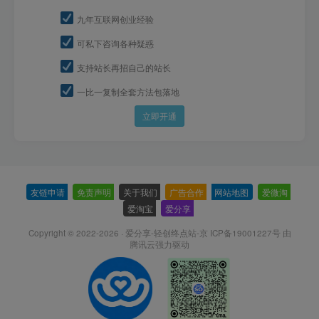
九年互联网创业经验
可私下咨询各种疑惑
支持站长再招自己的站长
一比一复制全套方法包落地
立即开通
友链申请
-
免责声明
-
关于我们
-
广告合作
-
网站地图
-
爱微淘
-
爱淘宝
-
爱分享
-
Copyright © 2022-2026 ·
爱分享-轻创终点站-京 ICP备19001227号
由
腾讯云强力驱动