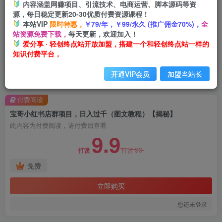
内容涵盖网赚项目、引流技术、电商运营、脚本源码等资
源，每日稳定更新20-30优质付费资源课程！
本站VIP
限时特惠，
￥79/年，￥99/永久 (推广佣金70%)，
全
站资源免费下载，
每天更新，欢迎加入！
爱分享 · 轻创终点站开放加盟，搭建一个和轻创终点站一样的
知识付费平台，
开通VIP会员
加盟当站长
首页
创业课程
会员免费
正文
付费阅读
宝哥小红书店群项目，日入过千（图文教程）【揭秘】
此内容为付费阅读，请付费后查看
9.9
99
打赏
打赏
免费
立即购买
您还未登录