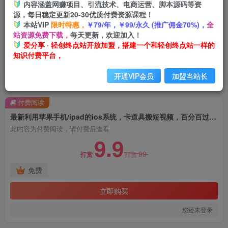
内容涵盖网赚项目、引流技术、电商运营、脚本源码等资
源，每日稳定更新20-30优质付费资源课程！
本站VIP
限时特惠，
￥79/年，￥99/永久 (推广佣金70%)，
全
站资源免费下载，
每天更新，欢迎加入！
爱分享 · 轻创终点站开放加盟，搭建一个和轻创终点站一样的
知识付费平台，
开通VIP会员
加盟当站长
首页
创业课程
会员免费
正文
付费阅读
最新利用苹果手机/ipad的ios系统，卡道具搬短视频，百分百过原创
此内容为付费阅读，请付费后查看
9.9
99
打赏
打赏
免费
立即购买
您还未登录