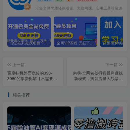
汇集全网优质轻创项目、大咖网课、实用工具等资源
你还在到处找项目？还在当韭菜？我靠卖项目一个月收入5万+，曾经我也是个失败者。
全网VIP课程 无损下载~.~
上一篇
下一篇
百度挂机外面疯传的390-
南巷·全网独创抖音暴利赚钱
3980的学费拆解【不需要脚
新模式，抖音流量大战暴利
本】【揭秘】
项目，一天几百没什么大的
问题（原价1288）
相关推荐