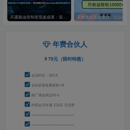
不露脸油管AI变现速成课：深挖高CPM盈利领域，零出镜打造YouTube稳定收益账号
零撸
年费合伙人
79元（限时特惠）
会员时长：365天
全站资源免费获取1年
推广佣金高达50％
内部会员专属【QQ】交流群
=====================
=====================