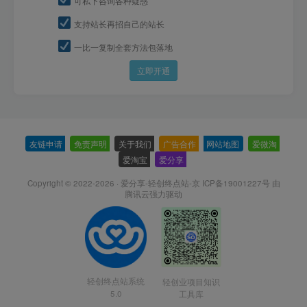
可私下咨询各种疑惑
支持站长再招自己的站长
一比一复制全套方法包落地
立即开通
友链申请
-
免责声明
-
关于我们
-
广告合作
-
网站地图
-
爱微淘
-
爱淘宝
-
爱分享
-
Copyright © 2022-2026 ·
爱分享-轻创终点站-京 ICP备19001227号
由
腾讯云强力驱动
轻创终点站系统
轻创业项目知识
5.0
工具库