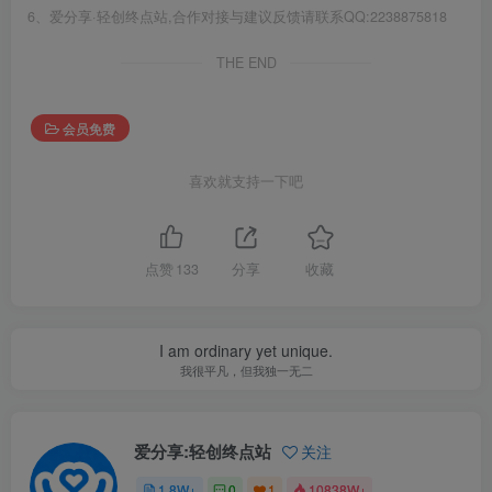
6、爱分享·轻创终点站,合作对接与建议反馈请联系QQ:2238875818
THE END
会员免费
喜欢就支持一下吧
点赞
133
分享
收藏
I am ordinary yet unique.
我很平凡，但我独一无二
爱分享:轻创终点站
关注
1.8W+
0
1
10838W+