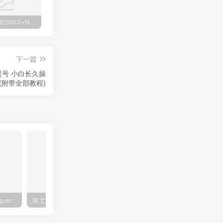
白菜价解锁20000+N个赚钱机会，加入轻创终点站会员，全站资源免费学习。
加盟轻创终点站，搭建同款项目资源站，实现日入2000+
【站长运营资料】无水印课程资源
下一篇
起号 小白长久操
(附带全部教程)
quer
单文件制作工具 7.0.2.3861_x86/x64