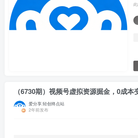
此
（6730期）视频号虚拟资源掘金，0成本变
爱分享:轻创终点站
2年前发布