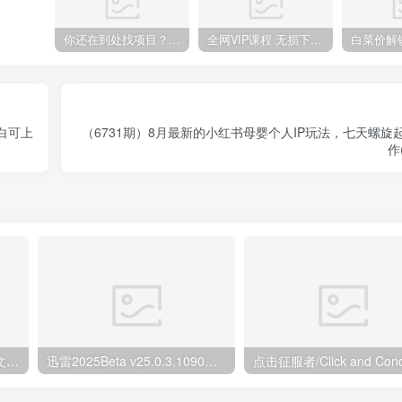
你还在到处找项目？还在当韭菜？我靠卖项目一个月收入5万+，曾经我也是个失败者。
全网VIP课程 无损下载~.~
白可上
（6731期）8月最新的小红书母婴个人IP玩法，七天螺旋
作
鲁大师v6.1026.4535.303单文件版
迅雷2025Beta v25.0.3.1090绿色精简版
点击征服者/Click and Con