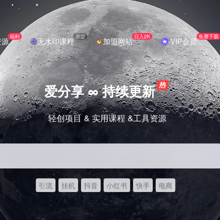
福利
加盟
日入2K
免费下载
资源
无水印课程
加盟网站
VIP会员
爱分享 ∞ 持续更新
轻创项目 & 实用课程 &工具资源
引流
挂机
抖音
小红书
快手
电商