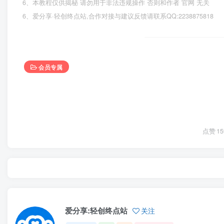
6、本教程仅供揭秘 请勿用于非法违规操作 否则和作者 官网 无关
6、爱分享·轻创终点站,合作对接与建议反馈请联系QQ:2238875818
会员专属
点赞
15
爱分享:轻创终点站
关注