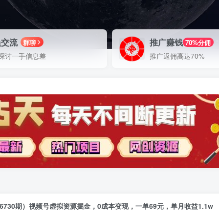
员交流
推广赚钱
群聊
70%分佣
探讨一手信息差
推广返佣高达70%
6730期）视频号虚拟资源掘金，0成本变现，一单69元，单月收益1.1w