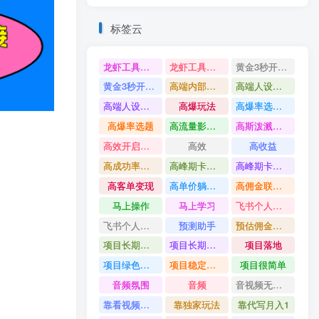
标签云
龙虾工具完整部署教学图文视频理财多赛道AI变现
龙虾工具完整部署教学
黄金3秒开头与标题海报玩法六大运营硬核技能高效变现
黄金3秒开头与标题海报玩法
高端内部魔灵召唤挂G打金
高端人设搭建积累客户信任图文剪辑谈单转化实操教学
高端人设搭建积累客户信任
高爆玩法
高爆率选题方法
高爆率选题
高流量影视片
高斯泼溅与游戏化交互课程
高效开启跨境賺钱新通道
高效
高收益
高成功率爆款全流程打法
高峰期卡顿利润被抽干私域直播核心痛点解析
高峰期卡顿利润被抽干
高客单变现
高单价躺賺玩法
高佣金联盟课
马上操作
马上学习
飞书个人版100G注册教程无需额外扩容
飞书个人版100G注册教程
预测助手
预估佣金有2200
项目长期稳定宝妈上班族既能兼职增收
项目长期稳定
项目落地
项目绿色长久
项目稳定落地两年以上
项目很简单
音频氛围
音频
音视频无损切割剪辑神器
靠看视频就能在YouTube上賺到钱
靠独家玩法
靠代写月入1