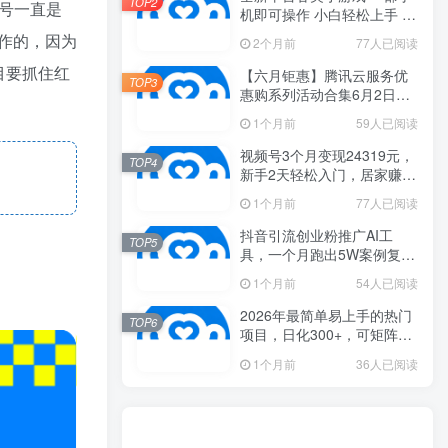
TOP2
频号一直是
机即可操作 小白轻松上手 长
期稳定 居家月入过万
作的，因为
2个月前
77人已阅读
目要抓住红
【六月钜惠】腾讯云服务优
TOP3
惠购系列活动合集6月2日更
新
1个月前
59人已阅读
视频号3个月变现24319元，
TOP4
新手2天轻松入门，居家赚米
新思路！
1个月前
77人已阅读
抖音引流创业粉推广AI工
TOP5
具，一个月跑出5W案例复
盘，从0拆解完整流程
1个月前
54人已阅读
2026年最简单易上手的热门
TOP6
项目，日化300+，可矩阵操
作，无风控危险
1个月前
36人已阅读