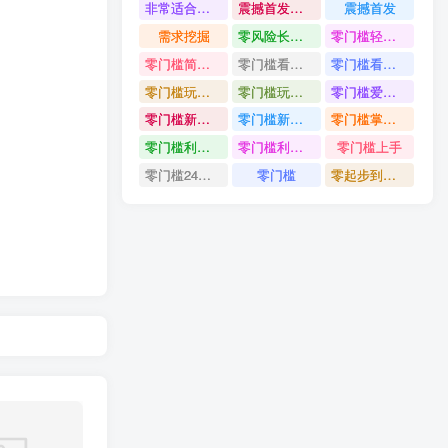
非常适合小白快速上手
震撼首发小白利用电脑做游戏搬砖
震撼首发
需求挖掘
零风险长期做
零门槛轻资产创业
零门槛简单易上手
零门槛看完就能上手只需一部手机轻松日收30
零门槛看完就能上手
零门槛玩转伙伴计划与精选独家单日稳定收益1k
零门槛玩转伙伴计划与精选独家
零门槛爱奇艺变现冷门赛道
零门槛新手快速入门闲鱼电商日赚百元新手必看教程
零门槛新手快速入门闲鱼电商日赚百元
零门槛掌握汽车赛道变现玩法
零门槛利用AI只需几分钟轻松做出带货短视频
零门槛利用AI
零门槛上手
零门槛24小时无人值守被动创收项目
零门槛
零起步到独立实操