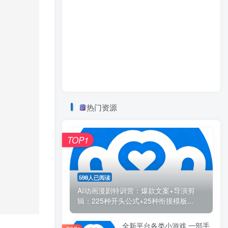
热门资源
TOP1
598人已阅读
AI动画漫剧特训营：爆款文案+导演剪
辑：225种开头公式+25种衔接模板...
全新平台各类小游戏 一部手