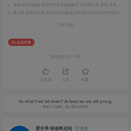
6、本教程仅供揭秘 请勿用于非法违规操作 否则和作者 官网 无关
6、爱分享·轻创终点站,合作对接与建议反馈请联系QQ:2238875818
THE END
会员专属
喜欢就支持一下吧
点赞
34
分享
收藏
So what if we fall down? At least we are still young.
摔倒了又怎样，至少我们还年轻
爱分享:轻创终点站
关注