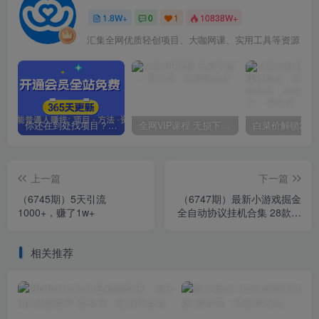
1.8W+
0
1
10838W+
汇集全网优质轻创项目、大咖网课、实用工具等资源
你还在到处找项目？还在当韭菜？我靠卖项目一个月收入5万+，曾经我也是个失败者。
全网VIP课程 无损下载~.~
上一篇
下一篇
（6745期）5天引流
（6747期）最新小游戏掘金
1000+，赚了1w+
全自动协议挂机合集 28款每
款秒到20元可无限放大(脚本
+教程)
相关推荐