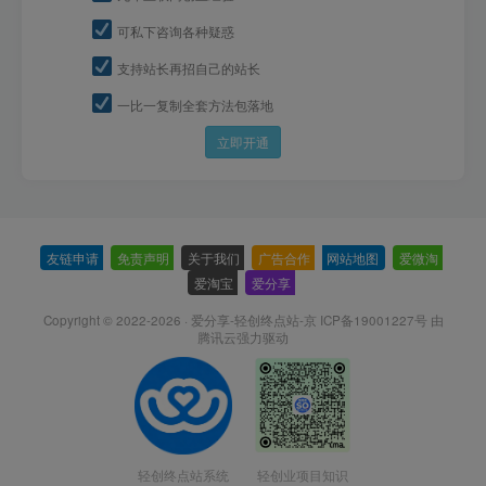
可私下咨询各种疑惑
支持站长再招自己的站长
一比一复制全套方法包落地
立即开通
友链申请
-
免责声明
-
关于我们
-
广告合作
-
网站地图
-
爱微淘
-
爱淘宝
-
爱分享
-
Copyright © 2022-2026 ·
爱分享-轻创终点站-京 ICP备19001227号
由
腾讯云强力驱动
轻创终点站系统
轻创业项目知识