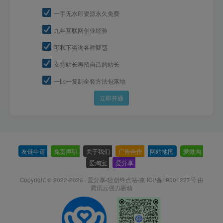
一手无水印资源永久免费
九年互联网创业经验
可私下咨询各种疑惑
支持站长再招自己的站长
一比一复制全套方法包落地
立即开通
友链申请
-
免责声明
-
关于我们
-
广告合作
-
网站地图
-
爱微淘
-
爱淘宝
-
爱分享
-
Copyright © 2022-2026 ·
爱分享-轻创终点站-京 ICP备19001227号
由
腾讯云强力驱动