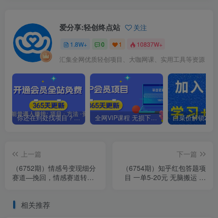
爱分享:轻创终点站
关注
1.8W+
0
1
10837W+
汇集全网优质轻创项目、大咖网课、实用工具等资源
你还在到处找项目？还在当韭菜？我靠卖项目一个月收入5万+，曾经我也是个失败者。
全网VIP课程 无损下载~.~
上一篇
下一篇
（6752期）情感号变现细分
（6754期）知乎红包答题项
赛道—挽回，情感赛道转化
目 一单5-20元 无脑搬运 轻
率天花板（附渠道）
松日入100+
相关推荐