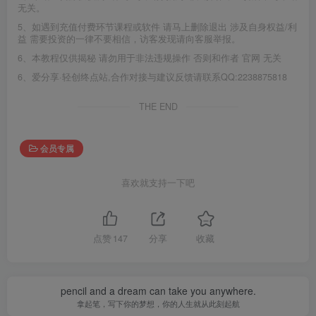
无关。
5、如遇到充值付费环节课程或软件 请马上删除退出 涉及自身权益/利
益 需要投资的一律不要相信，访客发现请向客服举报。
6、本教程仅供揭秘 请勿用于非法违规操作 否则和作者 官网 无关
6、爱分享·轻创终点站,合作对接与建议反馈请联系QQ:2238875818
THE END
会员专属
喜欢就支持一下吧
点赞
147
分享
收藏
pencil and a dream can take you anywhere.
拿起笔，写下你的梦想，你的人生就从此刻起航