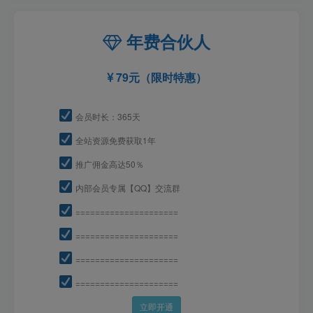
年费合伙人
79元（限时特惠）
会员时长：365天
全站资源免费获取1年
推广佣金高达50％
内部会员专属【QQ】交流群
=====================
=====================
=====================
=====================
立即开通