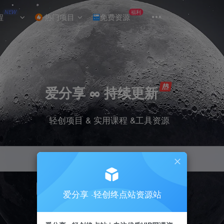
NEW
福利
程
热门项目
免费资源
爱分享 ∞ 持续更新
轻创项目 & 实用课程 &工具资源
引流
挂机
抖音
小红书
快手
电商
爱分享 ·轻创终点站资源站