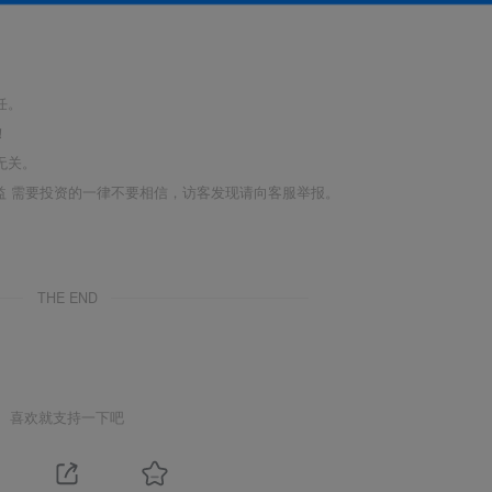
任。
！
无关。
利益 需要投资的一律不要相信，访客发现请向客服举报。
THE END
喜欢就支持一下吧