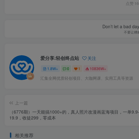
点赞
16
Don’t let a bad da
不要让糟
爱分享:轻创终点站
关注
1.8W+
0
1
10836W+
汇集全网优质轻创项目、大咖网课、实用工具等资源
上一篇
（6776期）一天能搞1000+的，真人照片改漫画蓝海项目，一单9.9
19.9，收徒299，零成本
相关推荐