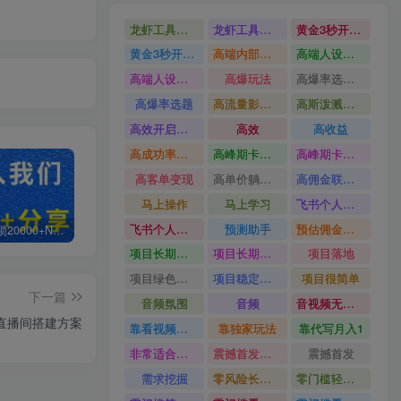
龙虾工具完整部署教学图文视频理财多赛道AI变现
龙虾工具完整部署教学
黄金3秒开头与标题海报玩法六大运营硬核技能高效变现
黄金3秒开头与标题海报玩法
高端内部魔灵召唤挂G打金
高端人设搭建积累客户信任图文剪辑谈单转化实操教学
高端人设搭建积累客户信任
高爆玩法
高爆率选题方法
高爆率选题
高流量影视片
高斯泼溅与游戏化交互课程
高效开启跨境賺钱新通道
高效
高收益
高成功率爆款全流程打法
高峰期卡顿利润被抽干私域直播核心痛点解析
高峰期卡顿利润被抽干
高客单变现
高单价躺賺玩法
高佣金联盟课
马上操作
马上学习
飞书个人版100G注册教程无需额外扩容
飞书个人版100G注册教程
预测助手
预估佣金有2200
白菜价解锁20000+N个赚钱机会，加入轻创终点站会员，全站资源免费学习。
加盟轻创终点站，搭建同款项目资源站，实现日入2000+
【站长运营资料】无水印课程资源
项目长期稳定宝妈上班族既能兼职增收
项目长期稳定
项目落地
项目绿色长久
项目稳定落地两年以上
项目很简单
下一篇
音频氛围
音频
音视频无损切割剪辑神器
，直播间搭建方案
靠看视频就能在YouTube上賺到钱
靠独家玩法
靠代写月入1
非常适合小白快速上手
震撼首发小白利用电脑做游戏搬砖
震撼首发
需求挖掘
零风险长期做
零门槛轻资产创业