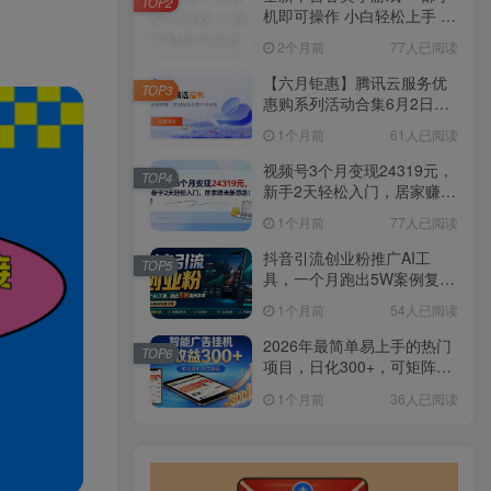
TOP2
机即可操作 小白轻松上手 长
期稳定 居家月入过万
2个月前
77人已阅读
【六月钜惠】腾讯云服务优
TOP3
惠购系列活动合集6月2日更
新
1个月前
61人已阅读
视频号3个月变现24319元，
TOP4
新手2天轻松入门，居家赚米
新思路！
1个月前
77人已阅读
抖音引流创业粉推广AI工
TOP5
具，一个月跑出5W案例复
盘，从0拆解完整流程
1个月前
54人已阅读
2026年最简单易上手的热门
TOP6
项目，日化300+，可矩阵操
作，无风控危险
1个月前
36人已阅读