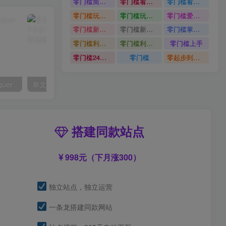
零门槛简单易上手
零门槛看完就能上手只需一部手机轻松日收30
零门槛看完就能上手
零门槛玩转伙伴计划与精选独家单日稳定收益1k
零门槛玩转伙伴计划与精选独家
零门槛爱奇艺变现冷门赛道
零门槛新手快速入门闲鱼电商日赚百元新手必看教程
零门槛新手快速入门闲鱼电商日赚百元
零门槛掌握汽车赛道变现玩法
零门槛利用AI只需几分钟轻松做出带货短视频
零门槛利用AI
零门槛上手
零门槛24小时无人值守被动创收项目
零门槛
零起步到独立实操
quer
单文件制作工具 7.0.2.3861_x86/x64
搭建同款站点
998元（下月涨300）
独立站点，独立运营
一条龙搭建同款网站