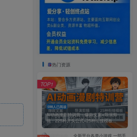
热门资源
TOP1
598人已阅读
AI动画漫剧特训营：爆款文案+导演剪
辑：225种开头公式+25种衔接模板...
全新平台各类小游戏 一部手