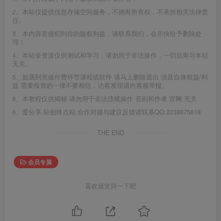
2、本站仅提供信息存储空间服务，不拥有所有权，不承担相关法律责
任。
3、本内容若侵犯到你的版权利益，请联系我们，会尽快给予删除处
理！
4、本站全资源仅供测试和学习，请勿用于非法操作，一切后果与本站
无关。
5、如遇到充值付费环节课程或软件 请马上删除退出 涉及自身权益/利
益 需要投资的一律不要相信，访客发现请向客服举报。
6、本教程仅供揭秘 请勿用于非法违规操作 否则和作者 官网 无关
6、爱分享·轻创终点站,合作对接与建议反馈请联系QQ:2238875818
THE END
会员专属
喜欢就支持一下吧