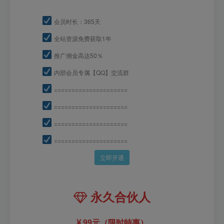
会员时长：365天
全站资源免费获取1年
推广佣金高达50％
内部会员专属【QQ】交流群
=====================
=====================
=====================
=====================
立即开通
永久合伙人
99元（限时特惠）