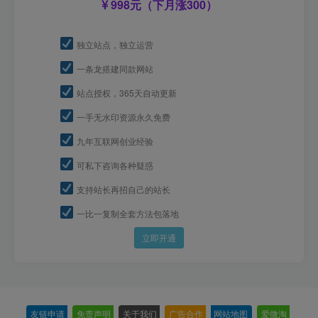
998元（下月涨300）
独立站点，独立运营
一条龙搭建同款网站
站点授权，365天自动更新
一手无水印资源永久免费
九年互联网创业经验
可私下咨询各种疑惑
支持站长再招自己的站长
一比一复制全套方法包落地
立即开通
友链申请
-
免责声明
-
关于我们
-
广告合作
-
网站地图
-
爱微淘
-