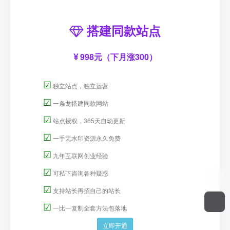
搭建同款站点
998元（下月涨300）
☑
独立站点，独立运营
☑
一条龙搭建同款网站
☑
站点授权，365天自动更新
☑
一手无水印资源永久免费
☑
九年互联网创业经验
☑
可私下咨询各种疑惑
☑
支持站长再招自己的站长
☑
一比一复制全套方法包落地
立即开通