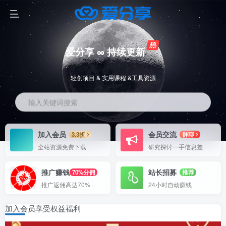
爱分享 ∞ 持续更新
轻创项目 & 实用课程 &工具资源
输入关键词搜索
加入会员
会员交流
3.3折
群聊
全站资源免费下载
研究探讨一手信息差
推广赚钱
站长招募
70%分佣
推荐
推广返佣高达70%
24小时自动赚钱
加入会员享受权益福利