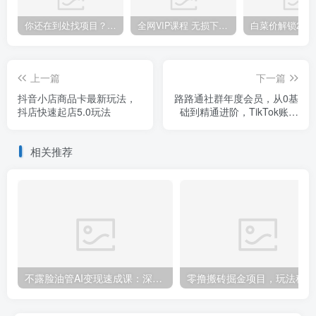
你还在到处找项目？还在当韭菜？我靠卖项目一个月收入5万+，曾经我也是个失败者。
全网VIP课程 无损下载~.~
上一篇
下一篇
抖音小店商品卡最新玩法，
路路通社群年度会员，从0基
抖店快速起店5.0玩法
础到精通进阶，TikTok账号
运营到变现的全流程出海模
式培训
相关推荐
不露脸油管AI变现速成课：深挖高CPM盈利领域，零出镜打造YouTube稳定收益账号
零撸