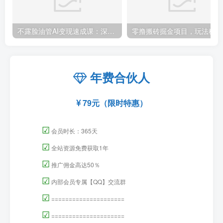
不露脸油管AI变现速成课：深挖高CPM盈利领域，零出镜打造YouTube稳定收益账号
零撸
年费合伙人
79元（限时特惠）
☑
会员时长：365天
☑
全站资源免费获取1年
☑
推广佣金高达50％
☑
内部会员专属【QQ】交流群
☑
=====================
☑
=====================