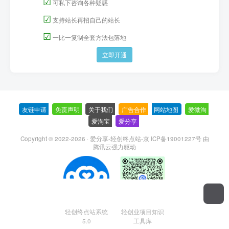
☑
可私下咨询各种疑惑
☑
支持站长再招自己的站长
☑
一比一复制全套方法包落地
立即开通
友链申请
-
免责声明
-
关于我们
-
广告合作
-
网站地图
-
爱微淘
-
爱淘宝
-
爱分享
-
Copyright © 2022-2026 ·
爱分享-轻创终点站-京 ICP备19001227号
由
腾讯云强力驱动
轻创终点站系统
轻创业项目知识
5.0
工具库