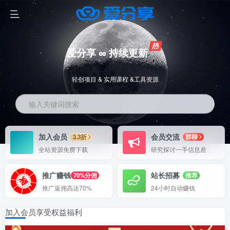
爱分享 ∞ 持续更新
轻创项目 & 实用课程 &工具资源
输入关键词搜索
加入会员
会员交流
3.3折
群聊
全站资源免费下载
研究探讨一手信息差
推广赚钱
站长招募
70%分佣
推荐
推广返佣高达70%
24小时自动赚钱
加入会员享受权益福利