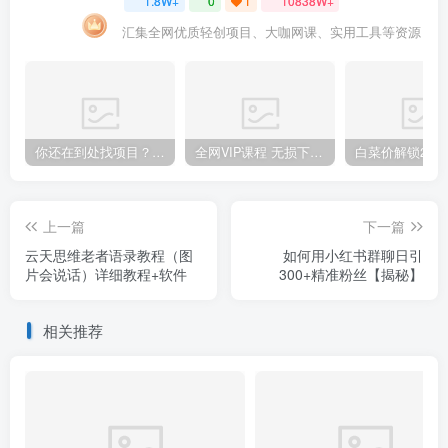
1.8W+
0
1
10838W+
汇集全网优质轻创项目、大咖网课、实用工具等资源
你还在到处找项目？还在当韭菜？我靠卖项目一个月收入5万+，曾经我也是个失败者。
全网VIP课程 无损下载~.~
上一篇
下一篇
云天思维老者语录教程（图
如何用小红书群聊日引
片会说话）详细教程+软件
300+精准粉丝【揭秘】
相关推荐