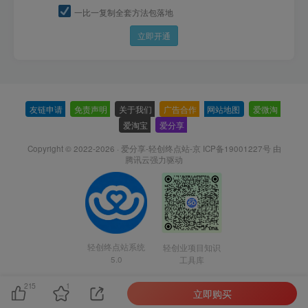
一比一复制全套方法包落地
立即开通
友链申请
-
免责声明
-
关于我们
-
广告合作
-
网站地图
-
爱微淘
-
爱淘宝
-
爱分享
-
Copyright © 2022-2026 ·
爱分享-轻创终点站-京 ICP备19001227号
由
腾讯云强力驱动
轻创终点站系统
轻创业项目知识
5.0
工具库
215
1
立即购买