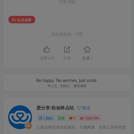
THE END
会员免费
喜欢就支持一下吧
点赞
215
分享
收藏
1
Be happy. No worries, just smile.
开心点，别担心，微笑就好
爱分享:轻创终点站
关注
1.8W+
0
1
10837W+
汇集全网优质轻创项目、大咖网课、实用工具等资源