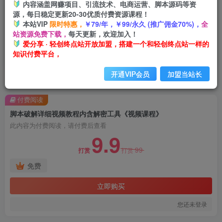
内容涵盖网赚项目、引流技术、电商运营、脚本源码等资
源，每日稳定更新20-30优质付费资源课程！
本站VIP
限时特惠，
￥79/年，￥99/永久 (推广佣金70%)，
全
站资源免费下载，
每天更新，欢迎加入！
爱分享 · 轻创终点站开放加盟，搭建一个和轻创终点站一样的
知识付费平台，
开通VIP会员
加盟当站长
首页
创业课程
会员免费
正文
付费阅读
脚本破解详细视频教程内含解密工具《视频课程》
此内容为付费阅读，请付费后查看
9.9
99
打赏
打赏
免费
立即购买
您还未登录