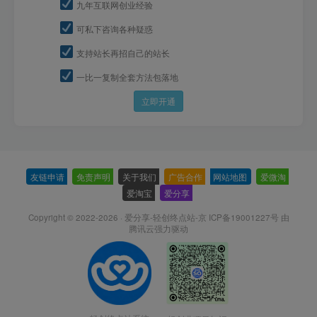
九年互联网创业经验
可私下咨询各种疑惑
支持站长再招自己的站长
一比一复制全套方法包落地
立即开通
友链申请
-
免责声明
-
关于我们
-
广告合作
-
网站地图
-
爱微淘
-
爱淘宝
-
爱分享
-
Copyright © 2022-2026 ·
爱分享-轻创终点站-京 ICP备19001227号
由
腾讯云强力驱动