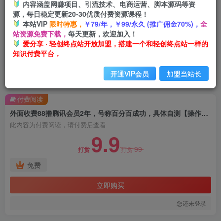
内容涵盖网赚项目、引流技术、电商运营、脚本源码等资
源，每日稳定更新20-30优质付费资源课程！
本站VIP
限时特惠，
￥79/年，￥99/永久 (推广佣金70%)，
全
站资源免费下载，
每天更新，欢迎加入！
爱分享 · 轻创终点站开放加盟，搭建一个和轻创终点站一样的
知识付费平台，
开通VIP会员
加盟当站长
首页
创业课程
会员免费
正文
付费阅读
外面收费88撸腾讯会员2年，号称百分百成功，具体自测【操作教程】
此内容为付费阅读，请付费后查看
9.9
99
打赏
打赏
免费
立即购买
您还未登录