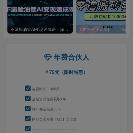
不露脸油管AI变现速成课：深挖高CPM盈利领域，零出镜打造YouTube稳定收益账号
零撸
年费合伙人
79元（限时特惠）
会员时长：365天
全站资源免费获取1年
推广佣金高达50％
内部会员专属【QQ】交流群
=====================