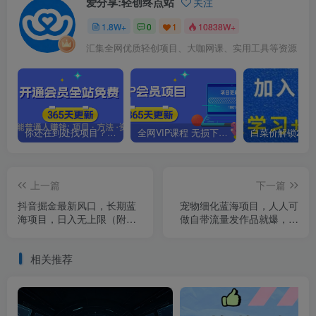
爱分享:轻创终点站
关注
1.8W+
0
1
10838W+
汇集全网优质轻创项目、大咖网课、实用工具等资源
你还在到处找项目？还在当韭菜？我靠卖项目一个月收入5万+，曾经我也是个失败者。
全网VIP课程 无损下载~.~
上一篇
下一篇
抖音掘金最新风口，长期蓝
宠物细化蓝海项目，人人可
海项目，日入无上限（附实
做自带流量发作品就爆，掌
操案例）【揭秘】
握方法每天收入300－800+
【揭秘】
相关推荐