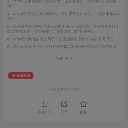
3、本内容若侵犯到你的版权利益，请联系我们，会尽快给予删除处
理！
4、本站全资源仅供测试和学习，请勿用于非法操作，一切后果与本站
无关。
5、如遇到充值付费环节课程或软件 请马上删除退出 涉及自身权益/利
益 需要投资的一律不要相信，访客发现请向客服举报。
6、本教程仅供揭秘 请勿用于非法违规操作 否则和作者 官网 无关
6、爱分享·轻创终点站,合作对接与建议反馈请联系QQ:2238875818
THE END
会员专属
喜欢就支持一下吧
点赞
111
分享
收藏