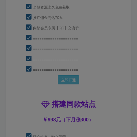
全站资源永久免费获取
推广佣金高达70％
内部会员专属【QQ】交流群
=====================
=====================
=====================
=====================
立即开通
搭建同款站点
998元（下月涨300）
独立站点，独立运营