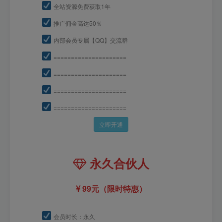
全站资源免费获取1年
推广佣金高达50％
内部会员专属【QQ】交流群
=====================
=====================
=====================
=====================
立即开通
永久合伙人
99元（限时特惠）
会员时长：永久