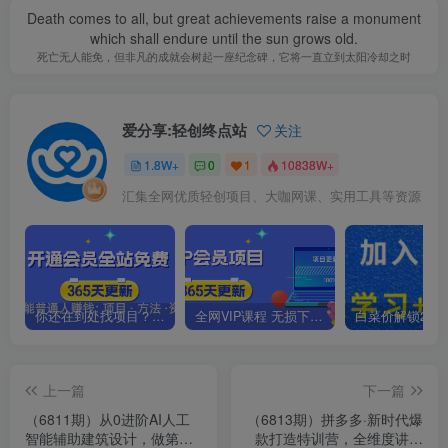
Death comes to all, but great achievements raise a monument
which shall endure until the sun grows old.
死亡无人能免，但非凡的成就会树起一座纪念碑，它将一直立到太阳冷却之时
爱分享:轻创终点站
关注
1.8W+
0
1
10838W+
汇集全网优质轻创项目、大咖网课、实用工具等资源
你还在到处找项目？还在当韭菜？我靠卖项目一个月收入5万+，曾经我也是个失败者。
全网VIP课程 无损下载~.~
上一篇
下一篇
（6811期）从0进阶AI人工
（6813期）拼多多·新时代爆
智能辅助建筑设计，做第一
款打造特训营，全维度讲解