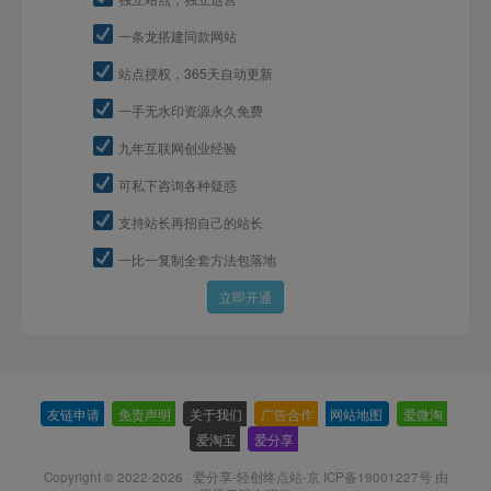
一条龙搭建同款网站
站点授权，365天自动更新
一手无水印资源永久免费
九年互联网创业经验
可私下咨询各种疑惑
支持站长再招自己的站长
一比一复制全套方法包落地
立即开通
友链申请
-
免责声明
-
关于我们
-
广告合作
-
网站地图
-
爱微淘
-
爱淘宝
-
爱分享
-
Copyright © 2022-2026 ·
爱分享-轻创终点站-京 ICP备19001227号
由