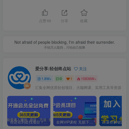
点赞
69
分享
收藏
Not afraid of people blocking, I'm afraid their surrender.
不怕万人阻挡，只怕自己投降
爱分享:轻创终点站
关注
1.8W+
0
1
10838W+
汇集全网优质轻创项目、大咖网课、实用工具等资源
你还在到处找项目？还在当韭菜？我靠卖项目一个月收入5万+，曾经我也是个失败者。
全网VIP课程 无损下载~.~