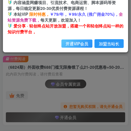
内容涵盖网赚项目、引流技术、电商运营、脚本源码等资
源，每日稳定更新20-30优质付费资源课程！
本站VIP
限时特惠，
￥79/年，￥99/永久 (推广佣金70%)，
全
站资源免费下载，
每天更新，欢迎加入！
爱分享 · 轻创终点站开放加盟，搭建一个和轻创终点站一样的
知识付费平台，
开通VIP会员
加盟当站长
首页
创业课程
会员专属
正文
付费阅读
（6824期）外面收费688门槛无限撸饿了么21-20优惠卷+50-20电影优惠卷，教程操作简…
此内容为付费阅读，请付费后查看
会员专属资源
免费
您暂无购买权限，请先开通会员
开通会员