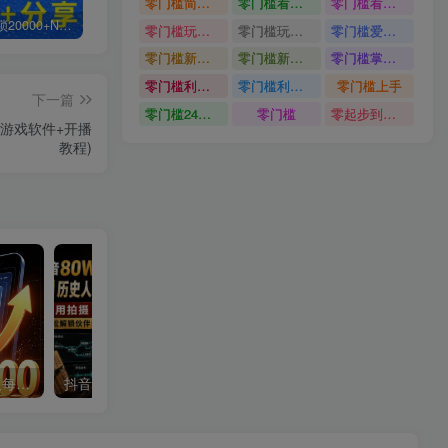
零门槛简单易上手
零门槛看完就能上手只需一部手机轻松日收30
零门槛看完就能上手
白菜价解锁20000+N个赚钱机会，加入轻创终点站会员，全站资源免费学习。
加盟轻创终点站，搭建同款项目资源站，实现日入2000+
【站长运营资料】无水印课程资源
零门槛玩转伙伴计划与精选独家单日稳定收益1k
零门槛玩转伙伴计划与精选独家
零门槛爱奇艺变现冷门赛道
零门槛新手快速入门闲鱼电商日赚百元新手必看教程
零门槛新手快速入门闲鱼电商日赚百元
零门槛掌握汽车赛道变现玩法
零门槛利用AI只需几分钟轻松做出带货短视频
零门槛利用AI
零门槛上手
下一篇
零门槛24小时无人值守被动创收项目
零门槛
零起步到独立实操
游戏软件+开播
教程)
单身小众交友赛道，一个人每天轻松到手1000+，落地快、见效稳【揭秘】
抖音80W粉丝博主的AI历史人物生平VLOG教学，不用拍摄不用露脸，AI帮你搞定，轻松解锁伙伴计划+精选收益