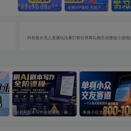
你还在到处找项目？还在当韭菜？我靠卖项目一个月收入5万+，曾经我也是个失败者。
全网VIP课程 无损下载~.~
抖音最火无人直播玩法暴打前任弹幕礼物互动整蛊小游戏(
零撸搬砖掘金项目，玩法稳定普通人可落地的长期副业，月收益轻松10000+
短剧AI剧本写作全阶课程｜标准剧本格式、AI写剧指令、投稿过稿技巧、网文改编、主线剧情把控、审稿避坑全套实操教学