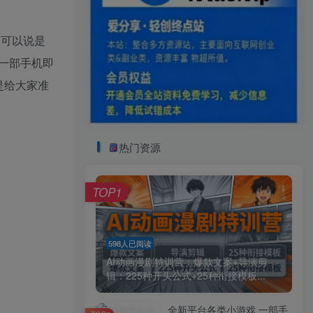
目可以说是
一部手机即
是给大家准
热门资源
TOP1
598人已阅读
AI动画漫剧特训营：爆款文案+导演剪
辑：225种开头公式+25种衔接模板...
全新平台各类小游戏 一部手