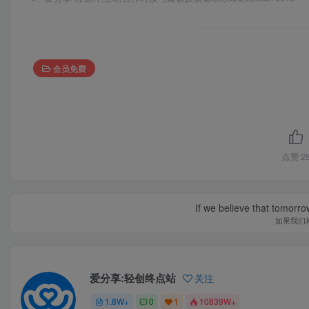
会员免费
点赞
2
If we believe that tomorro
如果我们
爱分享:轻创终点站
关注
1.8W+
0
1
10839W+