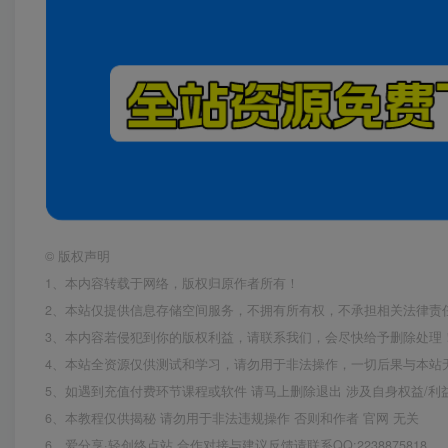
©
版权声明
1、本内容转载于网络，版权归原作者所有！
2、本站仅提供信息存储空间服务，不拥有所有权，不承担相关法律责
3、本内容若侵犯到你的版权利益，请联系我们，会尽快给予删除处理
4、本站全资源仅供测试和学习，请勿用于非法操作，一切后果与本站
5、如遇到充值付费环节课程或软件 请马上删除退出 涉及自身权益/
6、本教程仅供揭秘 请勿用于非法违规操作 否则和作者 官网 无关
6、爱分享·轻创终点站,合作对接与建议反馈请联系QQ:2238875818