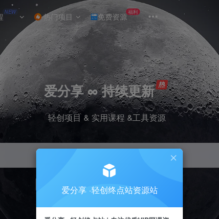
NEW
福利
程
热门项目
免费资源
爱分享 ∞ 持续更新
轻创项目 & 实用课程 &工具资源
引流
挂机
抖音
小红书
快手
电商
爱分享 ·轻创终点站资源站