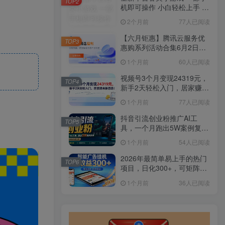
TOP2
机即可操作 小白轻松上手 长
期稳定 居家月入过万
2个月前
77人已阅读
【六月钜惠】腾讯云服务优
TOP3
惠购系列活动合集6月2日更
新
1个月前
60人已阅读
视频号3个月变现24319元，
TOP4
新手2天轻松入门，居家赚米
新思路！
1个月前
77人已阅读
抖音引流创业粉推广AI工
TOP5
具，一个月跑出5W案例复
盘，从0拆解完整流程
1个月前
54人已阅读
2026年最简单易上手的热门
TOP6
项目，日化300+，可矩阵操
作，无风控危险
1个月前
36人已阅读