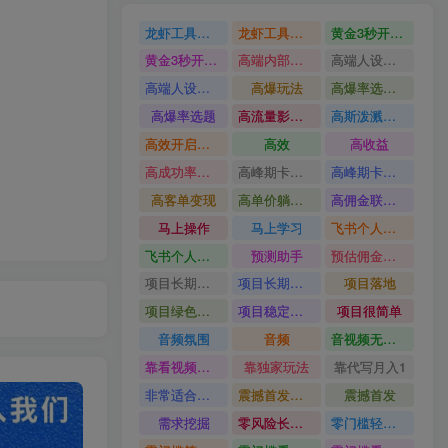
龙虾工具完整部署教学图文视频理财多赛道AI变现
龙虾工具完整部署教学
黄金3秒开头与标题海报玩法六大运营硬核技能高效变现
黄金3秒开头与标题海报玩法
高端内部魔灵召唤挂G打金
高端人设搭建积累客户信任图文剪辑谈单转化实操教学
高端人设搭建积累客户信任
高爆玩法
高爆率选题方法
高爆率选题
高流量影视片
高斯泼溅与游戏化交互课程
高效开启跨境賺钱新通道
高效
高收益
高成功率爆款全流程打法
高峰期卡顿利润被抽干私域直播核心痛点解析
高峰期卡顿利润被抽干
高客单变现
高单价躺賺玩法
高佣金联盟课
马上操作
马上学习
飞书个人版100G注册教程无需额外扩容
飞书个人版100G注册教程
预测助手
预估佣金有2200
项目长期稳定宝妈上班族既能兼职增收
项目长期稳定
项目落地
项目绿色长久
项目稳定落地两年以上
项目很简单
音频氛围
音频
音视频无损切割剪辑神器
靠看视频就能在YouTube上賺到钱
靠独家玩法
靠代写月入1
非常适合小白快速上手
震撼首发小白利用电脑做游戏搬砖
震撼首发
需求挖掘
零风险长期做
零门槛轻资产创业