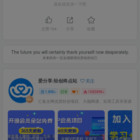
喜欢就支持一下吧
点赞
104
分享
收藏
The future you will certainly thank yourself now desperately.
未来的你一定会感谢现在拼命的自己
爱分享:轻创终点站
关注
1.8W+
0
1
10838W+
汇集全网优质轻创项目、大咖网课、实用工具等资源
你还在到处找项目？还在当韭菜？我靠卖项目一个月收入5万+，曾经我也是个失败者。
全网VIP课程 无损下载~.~