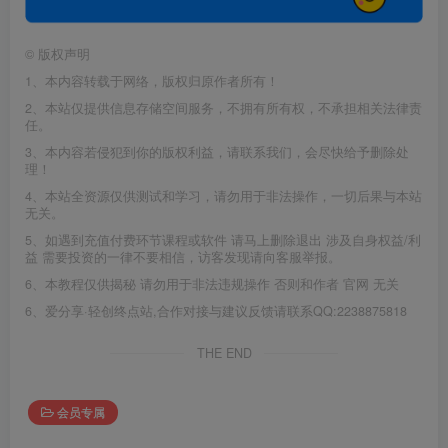
©
版权声明
1、本内容转载于网络，版权归原作者所有！
2、本站仅提供信息存储空间服务，不拥有所有权，不承担相关法律责
任。
3、本内容若侵犯到你的版权利益，请联系我们，会尽快给予删除处
理！
4、本站全资源仅供测试和学习，请勿用于非法操作，一切后果与本站
无关。
5、如遇到充值付费环节课程或软件 请马上删除退出 涉及自身权益/利
益 需要投资的一律不要相信，访客发现请向客服举报。
6、本教程仅供揭秘 请勿用于非法违规操作 否则和作者 官网 无关
6、爱分享·轻创终点站,合作对接与建议反馈请联系QQ:2238875818
THE END
会员专属