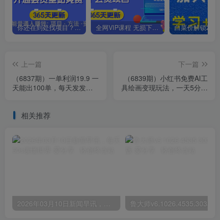
你还在到处找项目？还在当韭菜？我靠卖项目一个月收入5万+，曾经我也是个失败者。
全网VIP课程 无损下载~.~
上一篇
下一篇
（6837期）一单利润19.9 一
（6839期）小红书免费AI工
天能出100单，每天发发图
具绘画变现玩法，一天5分钟
片 小白也能月入过万（教程
傻瓜式操作，0成本日入
+资料）
300+
相关推荐
2026年03月10日新闻早讯，每天60s读懂世界