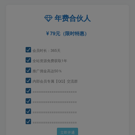
年费合伙人
79元（限时特惠）
会员时长：365天
全站资源免费获取1年
推广佣金高达50％
内部会员专属【QQ】交流群
=====================
=====================
=====================
=====================
立即开通