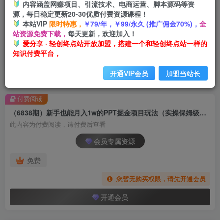
内容涵盖网赚项目、引流技术、电商运营、脚本源码等资
源，每日稳定更新20-30优质付费资源课程！
本站VIP
限时特惠，
￥79/年，￥99/永久 (推广佣金70%)，
全
站资源免费下载，
每天更新，欢迎加入！
爱分享 · 轻创终点站开放加盟，搭建一个和轻创终点站一样的
知识付费平台，
开通VIP会员
加盟当站长
首页
创业课程
会员专属
正文
付费阅读
（6838期）新手也能月入1w的PPT掘金项目玩法（实操保姆级教程教程+百G素材）
此内容为付费阅读，请付费后查看
会员专属资源
免费
您暂无购买权限，请先开通会员
开通会员