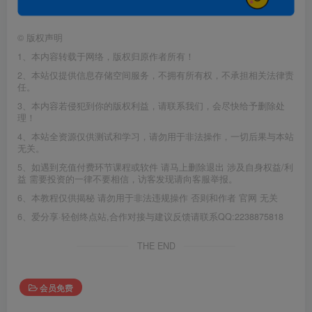
©
版权声明
1、本内容转载于网络，版权归原作者所有！
2、本站仅提供信息存储空间服务，不拥有所有权，不承担相关法律责
任。
3、本内容若侵犯到你的版权利益，请联系我们，会尽快给予删除处
理！
4、本站全资源仅供测试和学习，请勿用于非法操作，一切后果与本站
无关。
5、如遇到充值付费环节课程或软件 请马上删除退出 涉及自身权益/利
益 需要投资的一律不要相信，访客发现请向客服举报。
6、本教程仅供揭秘 请勿用于非法违规操作 否则和作者 官网 无关
6、爱分享·轻创终点站,合作对接与建议反馈请联系QQ:2238875818
THE END
会员免费