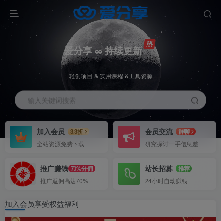
爱分享 ∞ 持续更新
轻创项目 & 实用课程 &工具资源
输入关键词搜索
加入会员
会员交流
3.3折
群聊
全站资源免费下载
研究探讨一手信息差
推广赚钱
站长招募
70%分佣
推荐
推广返佣高达70%
24小时自动赚钱
加入会员享受权益福利