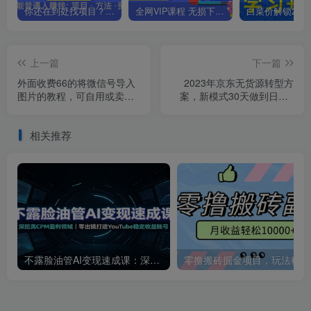
你还在到处找项目？还在当韭菜？我靠卖项目一个月收入5万+，曾经我也是个失败者。
全网VIP课程 无损下载~.~
上一篇
下一篇
外面收费66的将微信号导入
2023年京东无货源转型方
图片的教程，可自用或卖教
案，新模式30天做到日销1
程，一单66元，轻松日入
万以上
300+【揭秘】
相关推荐
不露脸油管AI变现速成课：深挖高CPM盈利领域，零出镜打造YouTube稳定收益账号
零撸