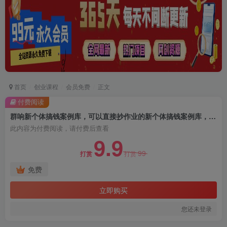
首页
创业课程
会员免费
正文
付费阅读
群响新个体‮钱搞‬案例库，可‮直以‬接抄作业的新‮体个‬搞钱案例库，如何赚到你的第一个100w
此内容为付费阅读，请付费后查看
9.9
99
打赏
打赏
免费
立即购买
您还未登录