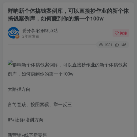
群响新个体‮钱搞‬案例库，可‮直以‬接抄作业的新‮体个‬
搞钱案例库，如何赚到你的第一个100w
爱分享:轻创终点站
关注
2年前发布
1921
146
大路径方向
言简意赅、按图索骥、举一反三
IP+社群/培训方向
新营销+线下新零售