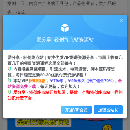
案例十五，内容生产者的工具包，产品创业者，卖产品服
务，抽成
对于产品经理和工程师的建议清单
爱分享 ·轻创终点站资源站
此处内容已隐藏，请付费后查看
爱分享 · 轻创终点站 | 专注优质VIP网课资源分享，市面上收费几
百几千的项目资源课程这里全部都有！
------本页内容已结束，喜欢请分享------
内容涵盖网赚项目、引流技术、电商运营、脚本源码等资
源，每日稳定更新20-30优质付费资源课程！
感谢您的来访，获取更多精彩文章请收藏本站。
本站VIP
限时特惠，
￥79/年，￥99/永久 (推广佣金70%)，
全
站资源免费下载，
每天更新，欢迎加入！
爱分享 · 轻创终点站开放加盟，搭建一个和轻创终点站一样的
知识付费平台，
开通VIP会员
加盟当站长