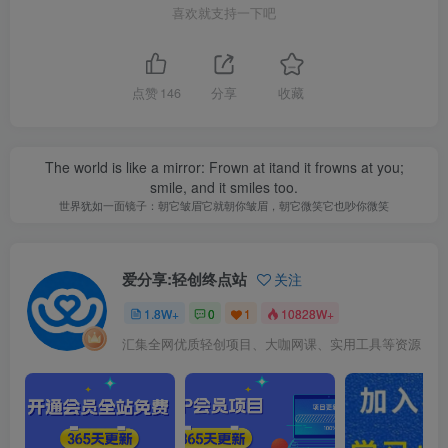
喜欢就支持一下吧
点赞
146
分享
收藏
The world is like a mirror: Frown at itand it frowns at you;
smile, and it smiles too.
世界犹如一面镜子：朝它皱眉它就朝你皱眉，朝它微笑它也吵你微笑
爱分享:轻创终点站
关注
1.8W+
0
1
10828W+
汇集全网优质轻创项目、大咖网课、实用工具等资源