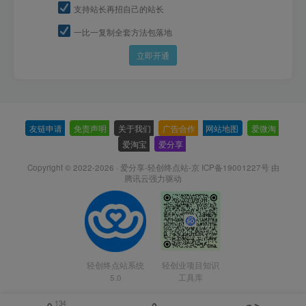
支持站长再招自己的站长
一比一复制全套方法包落地
立即开通
友链申请
-
免责声明
-
关于我们
-
广告合作
-
网站地图
-
爱微淘
-
爱淘宝
-
爱分享
-
Copyright © 2022-2026 ·
爱分享-轻创终点站-京 ICP备19001227号
由
腾讯云强力驱动
轻创终点站系统
轻创业项目知识
5.0
工具库
134