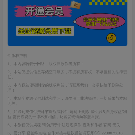
©
版权声明
1、本内容转载于网络，版权归原作者所有！
2、本站仅提供信息存储空间服务，不拥有所有权，不承担相关法律责
任。
3、本内容若侵犯到你的版权利益，请联系我们，会尽快给予删除处
理！
4、本站全资源仅供测试和学习，请勿用于非法操作，一切后果与本站
无关。
5、如遇到充值付费环节课程或软件 请马上删除退出 涉及自身权益/利
益 需要投资的一律不要相信，访客发现请向客服举报。
6、本教程仅供揭秘 请勿用于非法违规操作 否则和作者 官网 无关
6、爱分享·轻创终点站,合作对接与建议反馈请联系QQ:2238875818