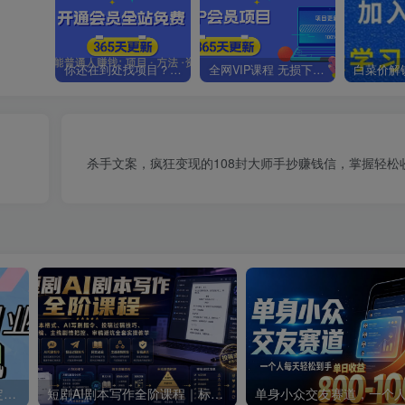
你还在到处找项目？还在当韭菜？我靠卖项目一个月收入5万+，曾经我也是个失败者。
全网VIP课程 无损下载~.~
杀手文案，疯狂变现的108封大师手抄赚钱信，掌握轻松
零撸搬砖掘金项目，玩法稳定普通人可落地的长期副业，月收益轻松10000+
短剧AI剧本写作全阶课程｜标准剧本格式、AI写剧指令、投稿过稿技巧、网文改编、主线剧情把控、审稿避坑全套实操教学