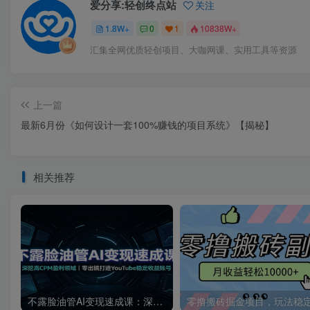
爱分享:轻创终点站
关注
1.8W+
0
1
10838W+
汇集全网优质轻创项目、大咖网课、实用工具等资源
上一篇
最新6月份《如何设计一套100%赚钱的项目系统》【揭秘】
相关推荐
不露脸油管AI变现速成课：深挖高CPM盈利领域，零出镜打造YouTube稳定收益账号