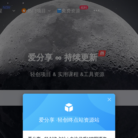
NEW
福利
程
热门项目
免费资源
爱分享 ∞ 持续更新
轻创项目 & 实用课程 &工具资源
引流
挂机
抖音
小红书
快手
电商
爱分享 ·轻创终点站资源站