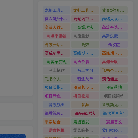
龙虾工具完整部署教学图文视频理财多赛道AI变现
龙虾工具完整部署教学
黄金3秒开头与标题海报玩法六大运营硬核技能高效变现
黄金3秒开头与标题海报玩法
高端内部魔灵召唤挂G打金
高端人设搭建积累客户信任图文剪辑谈单转化实操教学
高端人设搭建积累客户信任
高爆玩法
高爆率选题方法
高爆率选题
高流量影视片
高斯泼溅与游戏化交互课程
高效开启跨境賺钱新通道
高效
高收益
高成功率爆款全流程打法
高峰期卡顿利润被抽干私域直播核心痛点解析
高峰期卡顿利润被抽干
高客单变现
高单价躺賺玩法
高佣金联盟课
马上操作
马上学习
飞书个人版100G注册教程无需额外扩容
飞书个人版100G注册教程
预测助手
预估佣金有2200
项目长期稳定宝妈上班族既能兼职增收
项目长期稳定
项目落地
项目绿色长久
项目稳定落地两年以上
项目很简单
音频氛围
音频
音视频无损切割剪辑神器
靠看视频就能在YouTube上賺到钱
靠独家玩法
靠代写月入1
非常适合小白快速上手
震撼首发小白利用电脑做游戏搬砖
震撼首发
需求挖掘
零风险长期做
零门槛轻资产创业