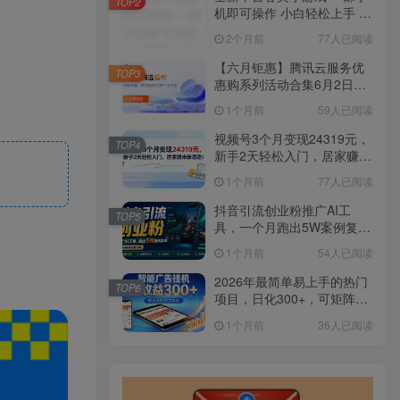
TOP2
机即可操作 小白轻松上手 长
期稳定 居家月入过万
2个月前
77人已阅读
【六月钜惠】腾讯云服务优
TOP3
惠购系列活动合集6月2日更
新
1个月前
59人已阅读
视频号3个月变现24319元，
TOP4
新手2天轻松入门，居家赚米
新思路！
1个月前
77人已阅读
抖音引流创业粉推广AI工
TOP5
具，一个月跑出5W案例复
盘，从0拆解完整流程
1个月前
54人已阅读
2026年最简单易上手的热门
TOP6
项目，日化300+，可矩阵操
作，无风控危险
1个月前
36人已阅读