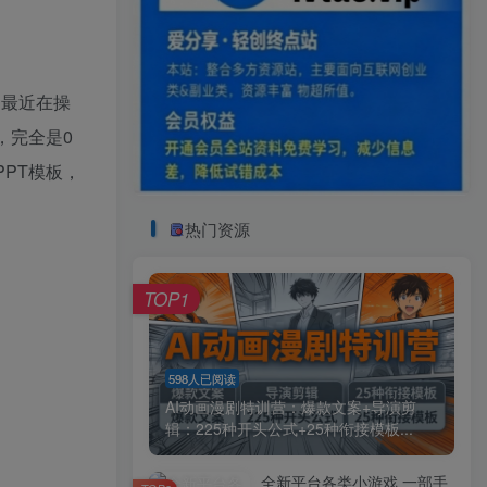
是最近在操
，完全是0
PT模板，
热门资源
TOP1
598人已阅读
AI动画漫剧特训营：爆款文案+导演剪
辑：225种开头公式+25种衔接模板...
全新平台各类小游戏 一部手