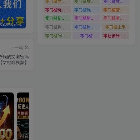
零门槛简单易上手
零门槛看完就能上手只需一部手机轻松日收30
零门槛看完就能上手
零门槛玩转伙伴计划与精选独家单日稳定收益1k
零门槛玩转伙伴计划与精选独家
零门槛爱奇艺变现冷门赛道
零门槛新手快速入门闲鱼电商日赚百元新手必看教程
零门槛新手快速入门闲鱼电商日赚百元
零门槛掌握汽车赛道变现玩法
白菜价解锁20000+N个赚钱机会，加入轻创终点站会员，全站资源免费学习。
加盟轻创终点站，搭建同款项目资源站，实现日入2000+
【站长运营资料】无水印课程资源
零门槛利用AI只需几分钟轻松做出带货短视频
零门槛利用AI
零门槛上手
零门槛24小时无人值守被动创收项目
零门槛
零起步到独立实操
下一篇
收钱的文案密码
【文档非视频】
单身小众交友赛道，一个人每天轻松到手1000+，落地快、见效稳【揭秘】
抖音80W粉丝博主的AI历史人物生平VLOG教学，不用拍摄不用露脸，AI帮你搞定，轻松解锁伙伴计划+精选收益