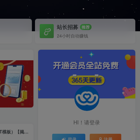
站长招募
推荐
24小时自动赚钱
HI！请登录
超级蓝海赛道，靠PPT模板一天变现1000是怎么做到的（教程+99999份PPT模板）【揭秘】
登录
注册