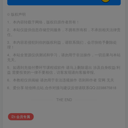
©
版权声明
1、本内容转载于网络，版权归原作者所有！
2、本站仅提供信息存储空间服务，不拥有所有权，不承担相关法律责
任。
3、本内容若侵犯到你的版权利益，请联系我们，会尽快给予删除处
理！
4、本站全资源仅供测试和学习，请勿用于非法操作，一切后果与本站
无关。
5、如遇到充值付费环节课程或软件 请马上删除退出 涉及自身权益/利
益 需要投资的一律不要相信，访客发现请向客服举报。
6、本教程仅供揭秘 请勿用于非法违规操作 否则和作者 官网 无关
6、爱分享·轻创终点站,合作对接与建议反馈请联系QQ:2238875818
THE END
会员专属