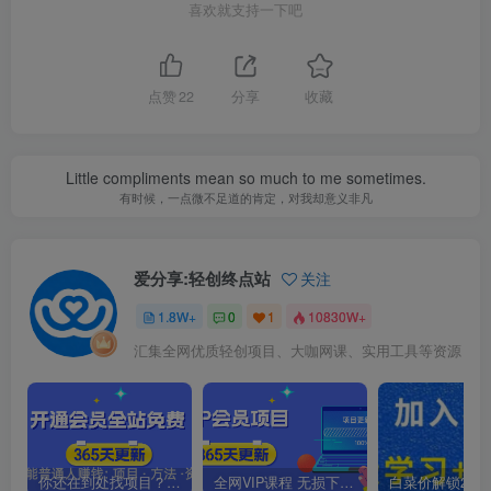
喜欢就支持一下吧
点赞
22
分享
收藏
Little compliments mean so much to me sometimes.
有时候，一点微不足道的肯定，对我却意义非凡
爱分享:轻创终点站
关注
1.8W+
0
1
10830W+
汇集全网优质轻创项目、大咖网课、实用工具等资源
你还在到处找项目？还在当韭菜？我靠卖项目一个月收入5万+，曾经我也是个失败者。
全网VIP课程 无损下载~.~