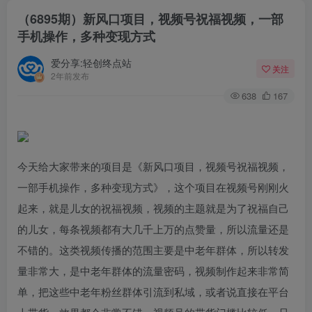
（6895期）新风口项目，视频号祝福视频，一部
手机操作，多种变现方式
爱分享:轻创终点站
关注
2年前发布
638
167
今天给大家带来的项目是《新风口项目，视频号祝福视频，
一部手机操作，多种变现方式》，这个项目在视频号刚刚火
起来，就是儿女的祝福视频，视频的主题就是为了祝福自己
的儿女，每条视频都有大几千上万的点赞量，所以流量还是
不错的。这类视频传播的范围主要是中老年群体，所以转发
量非常大，是中老年群体的流量密码，视频制作起来非常简
单，把这些中老年粉丝群体引流到私域，或者说直接在平台