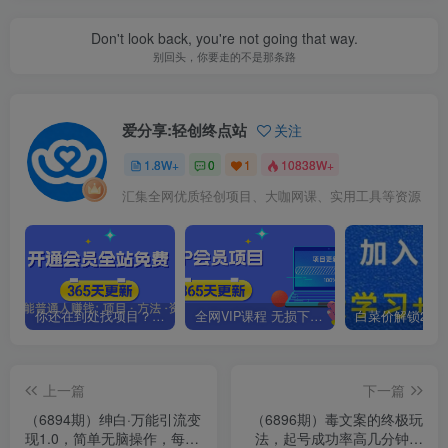
Don't look back, you're not going that way.
别回头，你要走的不是那条路
爱分享:轻创终点站
关注
1.8W+
0
1
10838W+
汇集全网优质轻创项目、大咖网课、实用工具等资源
你还在到处找项目？还在当韭菜？我靠卖项目一个月收入5万+，曾经我也是个失败者。
全网VIP课程 无损下载~.~
上一篇
下一篇
（6894期）绅白·万能引流变
（6896期）毒文案的终极玩
现1.0，简单无脑操作，每天
法，起号成功率高几分钟就