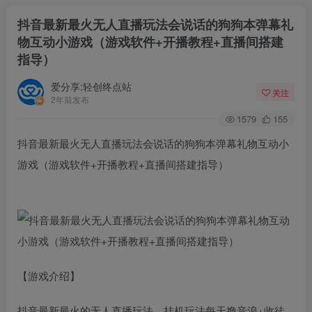
抖音最新最火无人直播玩法会说话的狗狗本弹幕礼
物互动小游戏（游戏软件+开播教程+直播间搭建
指导）
爱分享:轻创终点站
关注
2年前发布
1579
155
抖音最新最火无人直播玩法会说话的狗狗本弹幕礼物互动小
游戏（游戏软件+开播教程+直播间搭建指导）
【游戏介绍】
抖音最新最火的无人直播玩法，挂机玩法每天撸音浪+收徒