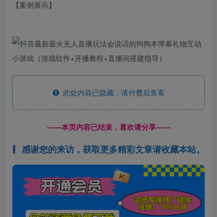
【案例展示】
此处内容已隐藏，请付费后查看
------本页内容已结束，喜欢请分享------
感谢您的来访，获取更多精彩文章请收藏本站。