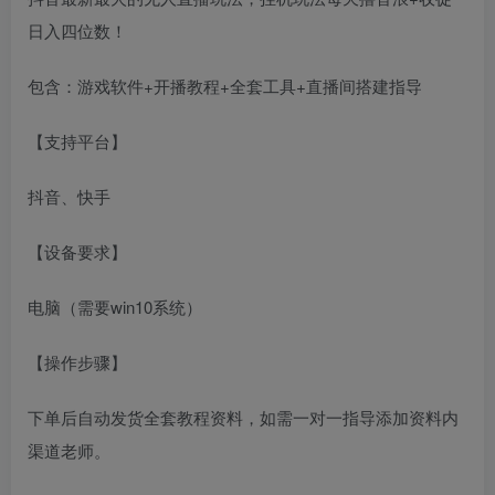
日入四位数！
包含：游戏软件+开播教程+全套工具+直播间搭建指导
【支持平台】
抖音、快手
【设备要求】
电脑（需要win10系统）
【操作步骤】
下单后自动发货全套教程资料，如需一对一指导添加资料内
渠道老师。