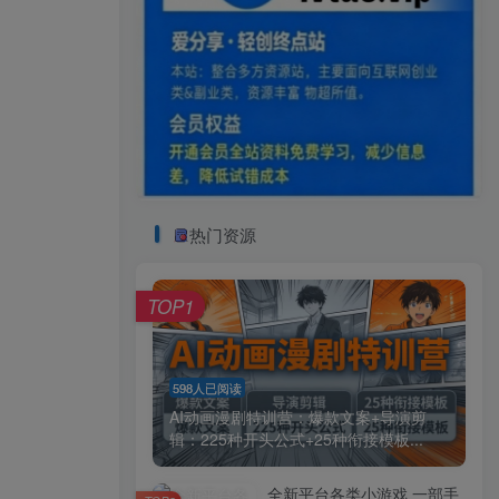
热门资源
TOP1
598人已阅读
AI动画漫剧特训营：爆款文案+导演剪
辑：225种开头公式+25种衔接模板...
全新平台各类小游戏 一部手