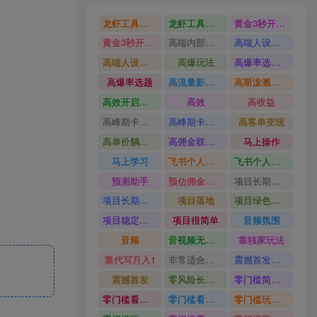
龙虾工具完整部署教学图文视频理财多赛道AI变现
龙虾工具完整部署教学
黄金3秒开头与标题海报玩法六大运营硬核技能高效变现
黄金3秒开头与标题海报玩法
高端内部魔灵召唤挂G打金
高端人设搭建积累客户信任图文剪辑谈单转化实操教学
高端人设搭建积累客户信任
高爆玩法
高爆率选题方法
高爆率选题
高流量影视片
高斯泼溅与游戏化交互课程
高效开启跨境賺钱新通道
高效
高收益
高峰期卡顿利润被抽干私域直播核心痛点解析
高峰期卡顿利润被抽干
高客单变现
高单价躺賺玩法
高佣金联盟课
马上操作
马上学习
飞书个人版100G注册教程无需额外扩容
飞书个人版100G注册教程
预测助手
预估佣金有2200
项目长期稳定宝妈上班族既能兼职增收
项目长期稳定
项目落地
项目绿色长久
项目稳定落地两年以上
项目很简单
音频氛围
音频
音视频无损切割剪辑神器
靠独家玩法
靠代写月入1
非常适合小白快速上手
震撼首发小白利用电脑做游戏搬砖
震撼首发
零风险长期做
零门槛简单易上手
零门槛看完就能上手只需一部手机轻松日收30
零门槛看完就能上手
零门槛玩转伙伴计划与精选独家单日稳定收益1k