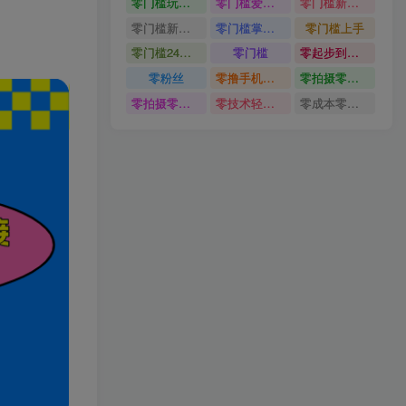
零门槛玩转伙伴计划与精选独家
零门槛爱奇艺变现冷门赛道
零门槛新手快速入门闲鱼电商日赚百元新手必看教程
零门槛新手快速入门闲鱼电商日赚百元
零门槛掌握汽车赛道变现玩法
零门槛上手
零门槛24小时无人值守被动创收项目
零门槛
零起步到独立实操
零粉丝
零撸手机项目
零拍摄零剪辑无需出镜AI批量产出原创视频打造个人IP
零拍摄零剪辑无需出镜
零技术轻松做
零成本零门槛边玩边赚钱的项目多种操作思路