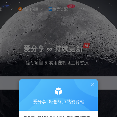
NEW
福利
程
热门项目
免费资源
爱分享 ∞ 持续更新
轻创项目 & 实用课程 &工具资源
引流
挂机
抖音
小红书
快手
电商
爱分享 ·轻创终点站资源站