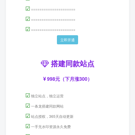
永久合伙人
99元（限时特惠）
☑
会员时长：永久
☑
全站资源永久免费获取
☑
推广佣金高达70％
☑
内部会员专属【QQ】交流群
☑
=====================
☑
=====================
☑
=====================
☑
=====================