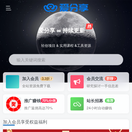
爱分享 ∞ 持续更新
轻创项目 & 实用课程 &工具资源
输入关键词搜索
加入会员
会员交流
3.3折
群聊
全站资源免费下载
研究探讨一手信息差
推广赚钱
站长招募
70%分佣
推荐
推广返佣高达70%
24小时自动赚钱
加入会员享受权益福利