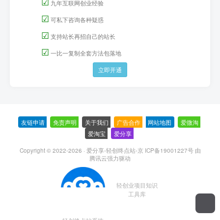
立即开通
搭建同款站点
998元（下月涨300）
☑
独立站点，独立运营
☑
一条龙搭建同款网站
☑
站点授权，365天自动更新
☑
一手无水印资源永久免费
☑
九年互联网创业经验
☑
可私下咨询各种疑惑
☑
支持站长再招自己的站长
☑
一比一复制全套方法包落地