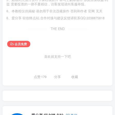
©
版权声明
1、本内容转载于网络，版权归原作者所有！
2、本站仅提供信息存储空间服务，不拥有所有权，不承担相关法律责
任。
3、本内容若侵犯到你的版权利益，请联系我们，会尽快给予删除处
理！
4、本站全资源仅供测试和学习，请勿用于非法操作，一切后果与本站
无关。
5、如遇到充值付费环节课程或软件 请马上删除退出 涉及自身权益/利
益 需要投资的一律不要相信，访客发现请向客服举报。
6、本教程仅供揭秘 请勿用于非法违规操作 否则和作者 官网 无关
6、爱分享·轻创终点站,合作对接与建议反馈请联系QQ:2238875818
THE END