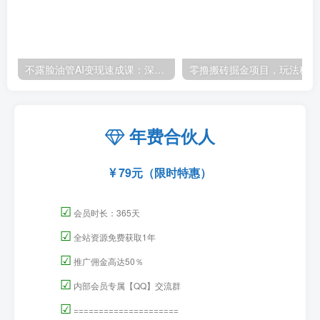
你还在到处找项目？还在当韭菜？我靠卖项目一个月收入5万+，曾经我也是个失败者。
全网VIP课程 无损下载~.~
上一篇
下一篇
百度极速版百分之百破5版本
抖音豪车视频变现分享课：
随便挂外面割到1980【揭
每天一小时，月入过万（教
秘】
程+4986张素材）
相关推荐
不露脸油管AI变现速成课：深挖高CPM盈利领域，零出镜打造YouTube稳定收益账号
零撸