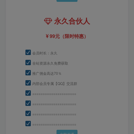
永久合伙人
99元（限时特惠）
会员时长：永久
全站资源永久免费获取
推广佣金高达70％
内部会员专属【QQ】交流群
=====================
=====================
=====================
=====================