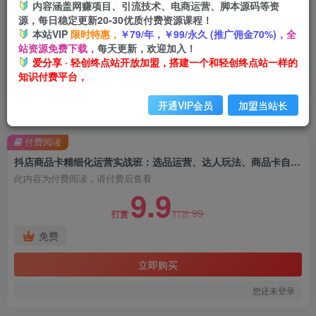
内容涵盖网赚项目、引流技术、电商运营、脚本源码等资
源，每日稳定更新20-30优质付费资源课程！
本站VIP
限时特惠，
￥79/年，￥99/永久 (推广佣金70%)，
全
站资源免费下载，
每天更新，欢迎加入！
爱分享 · 轻创终点站开放加盟，搭建一个和轻创终点站一样的
知识付费平台，
开通VIP会员
加盟当站长
首页
创业课程
会员免费
正文
付费阅读
抖店商品卡精细化运营实战班：选品运营、达人玩法、商品卡自然流、抖店起店高阶玩法
此内容为付费阅读，请付费后查看
9.9
99
打赏
打赏
免费
立即购买
您还未登录