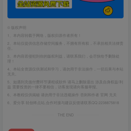
©
版权声明
1、本内容转载于网络，版权归原作者所有！
2、本站仅提供信息存储空间服务，不拥有所有权，不承担相关法律责
任。
3、本内容若侵犯到你的版权利益，请联系我们，会尽快给予删除处
理！
4、本站全资源仅供测试和学习，请勿用于非法操作，一切后果与本站
无关。
5、如遇到充值付费环节课程或软件 请马上删除退出 涉及自身权益/利
益 需要投资的一律不要相信，访客发现请向客服举报。
6、本教程仅供揭秘 请勿用于非法违规操作 否则和作者 官网 无关
6、爱分享·轻创终点站,合作对接与建议反馈请联系QQ:2238875818
THE END