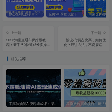
你还在到处找项目？还在当韭菜？我靠卖项目一个月收入5万+，曾经我也是个失败者。
全网VIP课程 无损下载~.~
上一篇
下一篇
2023淘宝直通车保姆级教
波波-付费占比高，如何优
程：新手从0快速成长实操，
化？只讲方法，不说废话，
新手多方位全能教学
高效解决问题！
相关推荐
不露脸油管AI变现速成课：深挖高CPM盈利领域，零出镜打造YouTube稳定收益账号
零撸