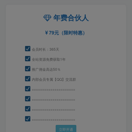
年费合伙人
79元（限时特惠）
会员时长：365天
全站资源免费获取1年
推广佣金高达50％
内部会员专属【QQ】交流群
=====================
=====================
=====================
=====================
立即开通