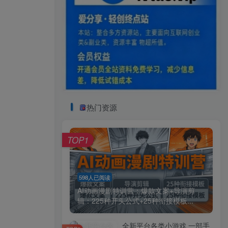
热门资源
TOP1
598人已阅读
AI动画漫剧特训营：爆款文案+导演剪
辑：225种开头公式+25种衔接模板...
全新平台各类小游戏 一部手