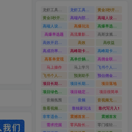
龙虾工具完整部署教学图文视频理财多赛道AI变现
龙虾工具完整部署教学
黄金3秒开头与标题海报玩法六大运营硬核技能高效变现
黄金3秒开头与标题海报玩法
高端内部魔灵召唤挂G打金
高端人设搭建积累客户信任图文剪辑谈单转化实操教学
高端人设搭建积累客户信任
高爆玩法
高爆率选题方法
高爆率选题
高流量影视片
高斯泼溅与游戏化交互课程
高效开启跨境賺钱新通道
高效
高收益
高成功率爆款全流程打法
高峰期卡顿利润被抽干私域直播核心痛点解析
高峰期卡顿利润被抽干
高客单变现
高单价躺賺玩法
高佣金联盟课
马上操作
马上学习
飞书个人版100G注册教程无需额外扩容
飞书个人版100G注册教程
预测助手
预估佣金有2200
项目长期稳定宝妈上班族既能兼职增收
项目长期稳定
项目落地
项目绿色长久
项目稳定落地两年以上
项目很简单
音频氛围
音频
音视频无损切割剪辑神器
靠看视频就能在YouTube上賺到钱
靠独家玩法
靠代写月入1
非常适合小白快速上手
震撼首发小白利用电脑做游戏搬砖
震撼首发
需求挖掘
零风险长期做
零门槛轻资产创业