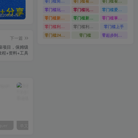
零门槛简单易上手
零门槛看完就能上手只需一部手机轻松日收30
零门槛看完就能上手
零门槛玩转伙伴计划与精选独家单日稳定收益1k
零门槛玩转伙伴计划与精选独家
零门槛爱奇艺变现冷门赛道
白菜价解锁20000+N个赚钱机会，加入轻创终点站会员，全站资源免费学习。
加盟轻创终点站，搭建同款项目资源站，实现日入2000+
【站长运营资料】无水印课程资源
零门槛新手快速入门闲鱼电商日赚百元新手必看教程
零门槛新手快速入门闲鱼电商日赚百元
零门槛掌握汽车赛道变现玩法
零门槛利用AI只需几分钟轻松做出带货短视频
零门槛利用AI
零门槛上手
零门槛24小时无人值守被动创收项目
零门槛
零起步到独立实操
下一篇
实操项目，保姆级
教程+资料+工具
quer
单文件制作工具 7.0.2.3861_x86/x64