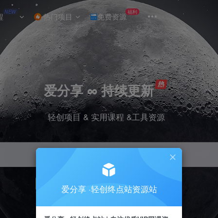
NEW
福利
程
热门项目
免费资源
爱分享 ∞ 持续更新
轻创项目 & 实用课程 &工具资源
引流
挂机
抖音
小红书
快手
电商
爱分享 ·轻创终点站资源站