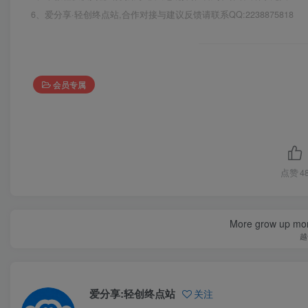
6、爱分享·轻创终点站,合作对接与建议反馈请联系QQ:2238875818
会员专属
点赞
4
More grow up mor
越
爱分享:轻创终点站
关注