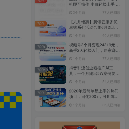
TOP2
机即可操作 小白轻松上手 长
期稳定 居家月入过万
2个月前
77人已阅读
【六月钜惠】腾讯云服务优
TOP3
惠购系列活动合集6月2日更
新
1个月前
60人已阅读
视频号3个月变现24319元，
TOP4
新手2天轻松入门，居家赚米
新思路！
1个月前
77人已阅读
抖音引流创业粉推广AI工
TOP5
具，一个月跑出5W案例复
盘，从0拆解完整流程
1个月前
54人已阅读
2026年最简单易上手的热门
TOP6
项目，日化300+，可矩阵操
作，无风控危险
1个月前
36人已阅读