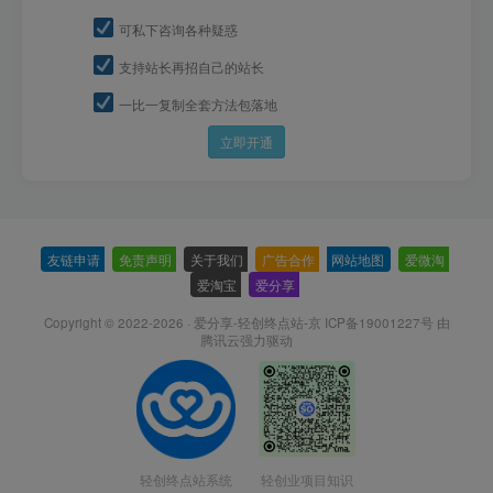
可私下咨询各种疑惑
支持站长再招自己的站长
一比一复制全套方法包落地
立即开通
友链申请
-
免责声明
-
关于我们
-
广告合作
-
网站地图
-
爱微淘
-
爱淘宝
-
爱分享
-
Copyright © 2022-2026 ·
爱分享-轻创终点站-京 ICP备19001227号
由
腾讯云强力驱动
轻创终点站系统
轻创业项目知识