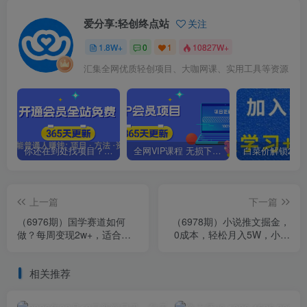
爱分享:轻创终点站
关注
1.8W+
0
1
10827W+
汇集全网优质轻创项目、大咖网课、实用工具等资源
你还在到处找项目？还在当韭菜？我靠卖项目一个月收入5万+，曾经我也是个失败者。
全网VIP课程 无损下载~.~
上一篇
下一篇
（6976期）国学赛道如何
（6978期）小说推文掘金，
做？每周变现2w+，适合新
0成本，轻松月入5W，小白
人的国学项目，保姆式教
也能轻松掌握！（教程+授权
学，不需要…
渠道）
相关推荐