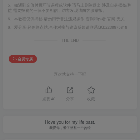
5、如遇到充值付费环节课程或软件 请马上删除退出 涉及自身权益/利
益 需要投资的一律不要相信，访客发现请向客服举报。
6、本教程仅供揭秘 请勿用于非法违规操作 否则和作者 官网 无关
6、爱分享·轻创终点站,合作对接与建议反馈请联系QQ:2238875818
THE END
会员专属
喜欢就支持一下吧
点赞
40
分享
收藏
I love you for my life past.
我爱你，爱了整整一个曾经