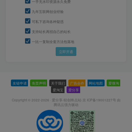
一手无水印资源永久免费
九年互联网创业经验
可私下咨询各种疑惑
支持站长再招自己的站长
一比一复制全套方法包落地
立即开通
友链申请
-
免责声明
-
关于我们
-
广告合作
-
网站地图
-
爱微淘
-
爱淘宝
-
爱分享
-
Copyright © 2022-2026 ·
爱分享-轻创终点站-京 ICP备19001227号
由
腾讯云强力驱动