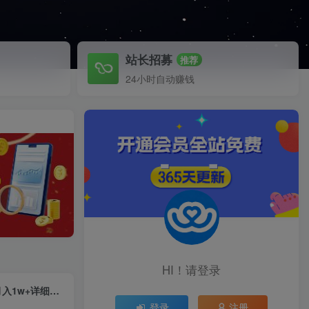
站长招募
推荐
24小时自动赚钱
HI！请登录
（6991期）外面收费998快手极速版拉新挂机包赔玩法 只要有执行力轻松月入1w+详细玩法
登录
注册