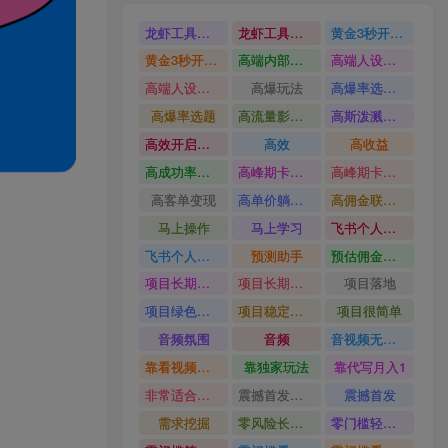
龙虾工具完整部署教学图文视频理财多赛道AI变现
龙虾工具完整部署教学
黄金3秒开头与标题海报玩法六大运营硬核技能高效变现
黄金3秒开头与标题海报玩法
高端内部魔灵召唤挂G打金
高端人设搭建积累客户信任图文剪辑谈单转化实操教学
高端人设搭建积累客户信任
高爆玩法
高爆率选题方法
高爆率选题
高流量影视片
高斯泼溅与游戏化交互课程
高效开启跨境賺钱新通道
高效
高收益
高成功率爆款全流程打法
高峰期卡顿利润被抽干私域直播核心痛点解析
高峰期卡顿利润被抽干
高客单变现
高单价躺賺玩法
高佣金联盟课
马上操作
马上学习
飞书个人版100G注册教程无需额外扩容
飞书个人版100G注册教程
预测助手
预估佣金有2200
项目长期稳定宝妈上班族既能兼职增收
项目长期稳定
项目落地
项目绿色长久
项目稳定落地两年以上
项目很简单
音频氛围
音频
音视频无损切割剪辑神器
靠看视频就能在YouTube上賺到钱
靠独家玩法
靠代写月入1
非常适合小白快速上手
震撼首发小白利用电脑做游戏搬砖
震撼首发
需求挖掘
零风险长期做
零门槛轻资产创业