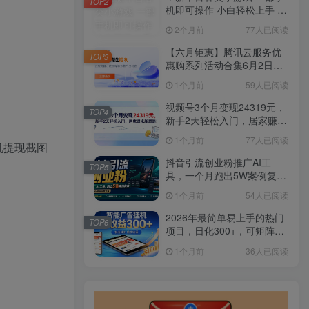
TOP2
机即可操作 小白轻松上手 长
期稳定 居家月入过万
2个月前
77人已阅读
【六月钜惠】腾讯云服务优
TOP3
惠购系列活动合集6月2日更
新
1个月前
59人已阅读
视频号3个月变现24319元，
TOP4
新手2天轻松入门，居家赚米
新思路！
1个月前
77人已阅读
机提现截图
抖音引流创业粉推广AI工
TOP5
具，一个月跑出5W案例复
盘，从0拆解完整流程
1个月前
54人已阅读
2026年最简单易上手的热门
TOP6
项目，日化300+，可矩阵操
作，无风控危险
1个月前
36人已阅读