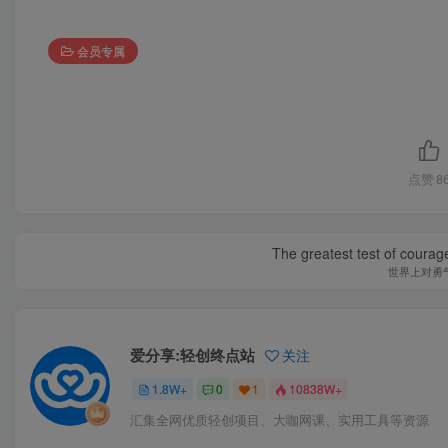
会员专属
点赞
8
The greatest test of courage
世界上对勇
爱分享:轻创终点站
关注
1.8W+
0
1
10838W+
汇集全网优质轻创项目、大咖网课、实用工具等资源