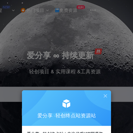
NEW
福利
程
热门项目
免费资源
爱分享 ∞ 持续更新
轻创项目 & 实用课程 &工具资源
引流
挂机
抖音
小红书
快手
电商
爱分享 ·轻创终点站资源站