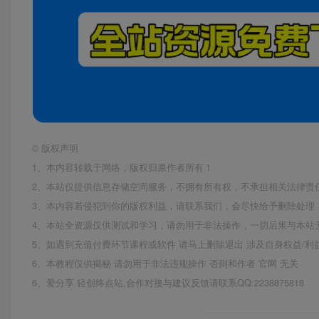
©
版权声明
1、本内容转载于网络，版权归原作者所有！
2、本站仅提供信息存储空间服务，不拥有所有权，不承担相关法律责
3、本内容若侵犯到你的版权利益，请联系我们，会尽快给予删除处理
4、本站全资源仅供测试和学习，请勿用于非法操作，一切后果与本站
5、如遇到充值付费环节课程或软件 请马上删除退出 涉及自身权益/
6、本教程仅供揭秘 请勿用于非法违规操作 否则和作者 官网 无关
6、爱分享·轻创终点站,合作对接与建议反馈请联系QQ:2238875818