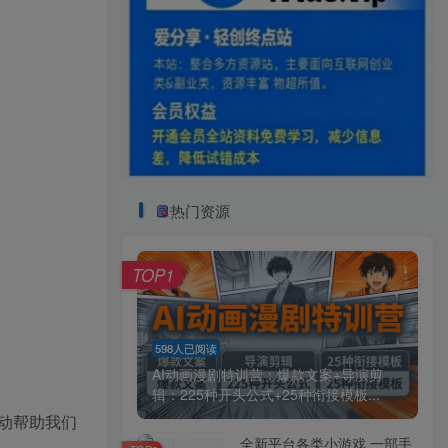
热门资源
TOP1
598人已阅读
AI动画漫剧特训营：爆款文案+导演剪
辑：225种开头公式+25种衔接模板...
动帮助我们
全新平台各类小游戏 一部手