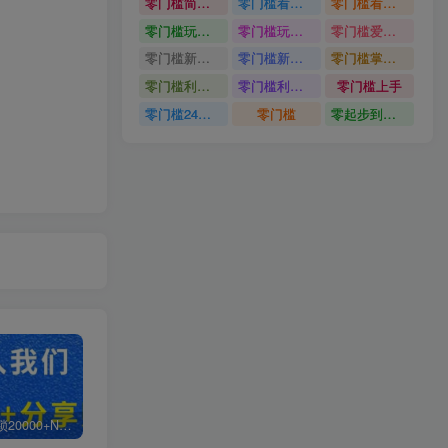
零门槛简单易上手
零门槛看完就能上手只需一部手机轻松日收30
零门槛看完就能上手
零门槛玩转伙伴计划与精选独家单日稳定收益1k
零门槛玩转伙伴计划与精选独家
零门槛爱奇艺变现冷门赛道
零门槛新手快速入门闲鱼电商日赚百元新手必看教程
零门槛新手快速入门闲鱼电商日赚百元
零门槛掌握汽车赛道变现玩法
零门槛利用AI只需几分钟轻松做出带货短视频
零门槛利用AI
零门槛上手
零门槛24小时无人值守被动创收项目
零门槛
零起步到独立实操
白菜价解锁20000+N个赚钱机会，加入轻创终点站会员，全站资源免费学习。
加盟轻创终点站，搭建同款项目资源站，实现日入2000+
【站长运营资料】无水印课程资源