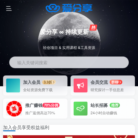
爱分享 ∞ 持续更新
轻创项目 & 实用课程 &工具资源
输入关键词搜索
加入会员
会员交流
3.3折
群聊
全站资源免费下载
研究探讨一手信息差
推广赚钱
站长招募
70%分佣
推荐
推广返佣高达70%
24小时自动赚钱
加入会员享受权益福利