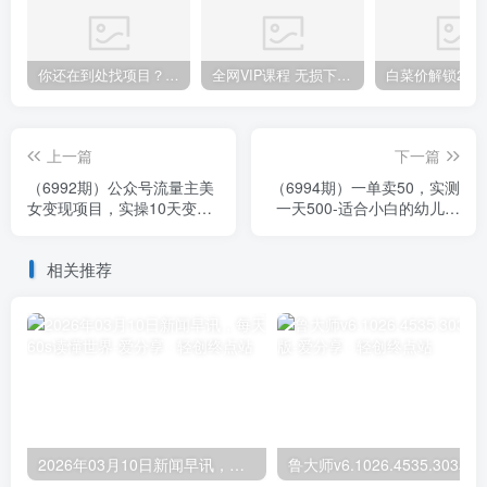
你还在到处找项目？还在当韭菜？我靠卖项目一个月收入5万+，曾经我也是个失败者。
全网VIP课程 无损下载~.~
上一篇
下一篇
（6992期）公众号流量主美
（6994期）一单卖50，实测
女变现项目，实操10天变现
一天500-适合小白的幼儿园
600+，一个小副业利用AI无
虚拟项目（附带最全资料
脑搬…
280G）
相关推荐
2026年03月10日新闻早讯，每天60s读懂世界