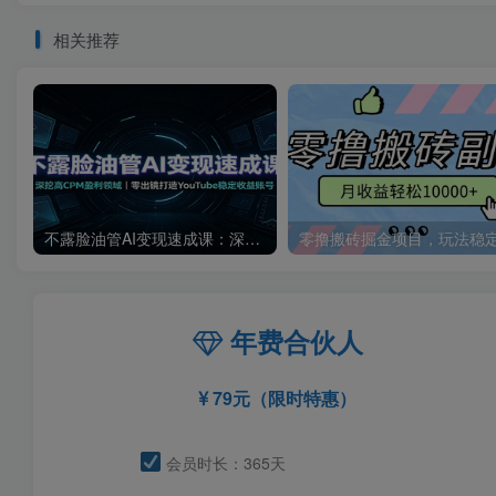
相关推荐
不露脸油管AI变现速成课：深挖高CPM盈利领域，零出镜打造YouTube稳定收益账号
年费合伙人
79元（限时特惠）
会员时长：365天