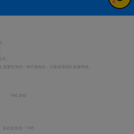
任。
！
无关。
利益 需要投资的一律不要相信，访客发现请向客服举报。
THE END
喜欢就支持一下吧