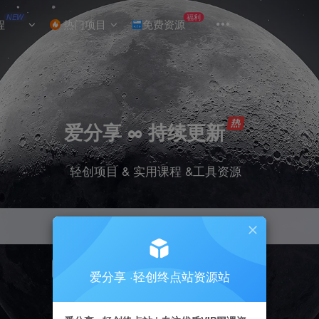
NEW
福利
程
热门项目
免费资源
爱分享 ∞ 持续更新
轻创项目 & 实用课程 &工具资源
引流
挂机
抖音
小红书
快手
电商
爱分享 ·轻创终点站资源站