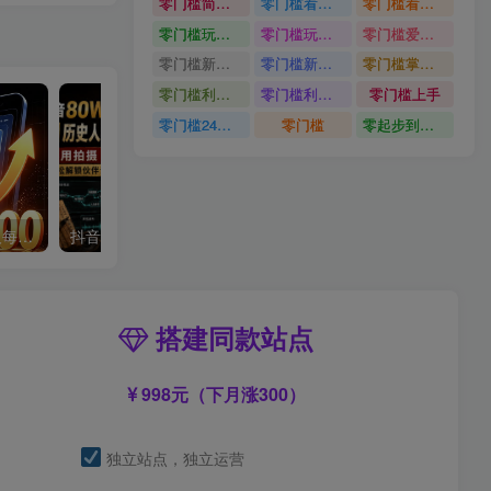
零门槛简单易上手
零门槛看完就能上手只需一部手机轻松日收30
零门槛看完就能上手
零门槛玩转伙伴计划与精选独家单日稳定收益1k
零门槛玩转伙伴计划与精选独家
零门槛爱奇艺变现冷门赛道
零门槛新手快速入门闲鱼电商日赚百元新手必看教程
零门槛新手快速入门闲鱼电商日赚百元
零门槛掌握汽车赛道变现玩法
零门槛利用AI只需几分钟轻松做出带货短视频
零门槛利用AI
零门槛上手
零门槛24小时无人值守被动创收项目
零门槛
零起步到独立实操
单身小众交友赛道，一个人每天轻松到手1000+，落地快、见效稳【揭秘】
抖音80W粉丝博主的AI历史人物生平VLOG教学，不用拍摄不用露脸，AI帮你搞定，轻松解锁伙伴计划+精选收益
搭建同款站点
998元（下月涨300）
独立站点，独立运营