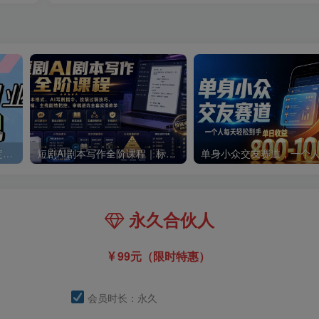
零撸搬砖掘金项目，玩法稳定普通人可落地的长期副业，月收益轻松10000+
短剧AI剧本写作全阶课程｜标准剧本格式、AI写剧指令、投稿过稿技巧、网文改编、主线剧情把控、审稿避坑全套实操教学
永久合伙人
99元（限时特惠）
会员时长：永久