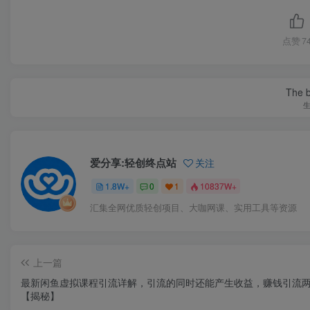
点赞
7
The be
爱分享:轻创终点站
关注
1.8W+
0
1
10837W+
汇集全网优质轻创项目、大咖网课、实用工具等资源
上一篇
最新闲鱼虚拟课程引流详解，引流的同时还能产生收益，赚钱引流
【揭秘】