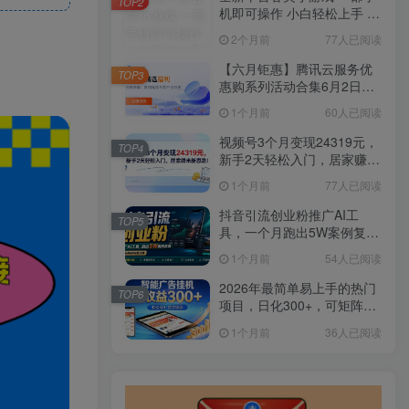
TOP2
机即可操作 小白轻松上手 长
期稳定 居家月入过万
2个月前
77人已阅读
【六月钜惠】腾讯云服务优
TOP3
惠购系列活动合集6月2日更
新
1个月前
60人已阅读
视频号3个月变现24319元，
TOP4
新手2天轻松入门，居家赚米
新思路！
1个月前
77人已阅读
抖音引流创业粉推广AI工
TOP5
具，一个月跑出5W案例复
盘，从0拆解完整流程
1个月前
54人已阅读
2026年最简单易上手的热门
TOP6
项目，日化300+，可矩阵操
作，无风控危险
1个月前
36人已阅读