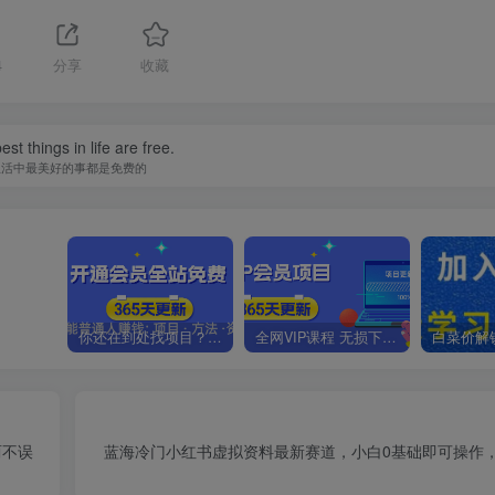
4
分享
收藏
st things in life are free.
生活中最美好的事都是免费的
你还在到处找项目？还在当韭菜？我靠卖项目一个月收入5万+，曾经我也是个失败者。
全网VIP课程 无损下载~.~
两不误
蓝海冷门小红书虚拟资料最新赛道，小白0基础即可操作，