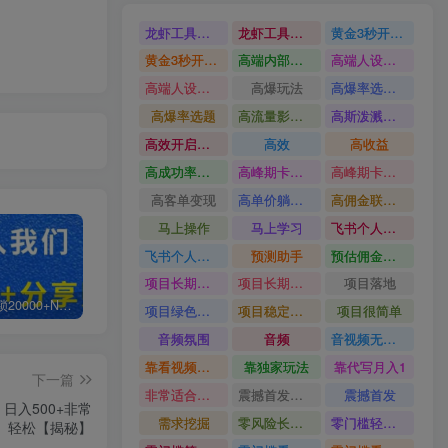
龙虾工具完整部署教学图文视频理财多赛道AI变现
龙虾工具完整部署教学
黄金3秒开头与标题海报玩法六大运营硬核技能高效变现
黄金3秒开头与标题海报玩法
高端内部魔灵召唤挂G打金
高端人设搭建积累客户信任图文剪辑谈单转化实操教学
高端人设搭建积累客户信任
高爆玩法
高爆率选题方法
高爆率选题
高流量影视片
高斯泼溅与游戏化交互课程
高效开启跨境賺钱新通道
高效
高收益
高成功率爆款全流程打法
高峰期卡顿利润被抽干私域直播核心痛点解析
高峰期卡顿利润被抽干
高客单变现
高单价躺賺玩法
高佣金联盟课
马上操作
马上学习
飞书个人版100G注册教程无需额外扩容
飞书个人版100G注册教程
预测助手
预估佣金有2200
项目长期稳定宝妈上班族既能兼职增收
项目长期稳定
项目落地
白菜价解锁20000+N个赚钱机会，加入轻创终点站会员，全站资源免费学习。
加盟轻创终点站，搭建同款项目资源站，实现日入2000+
【站长运营资料】无水印课程资源
项目绿色长久
项目稳定落地两年以上
项目很简单
音频氛围
音频
音视频无损切割剪辑神器
靠看视频就能在YouTube上賺到钱
靠独家玩法
靠代写月入1
下一篇
非常适合小白快速上手
震撼首发小白利用电脑做游戏搬砖
震撼首发
日入500+非常
需求挖掘
零风险长期做
零门槛轻资产创业
轻松【揭秘】