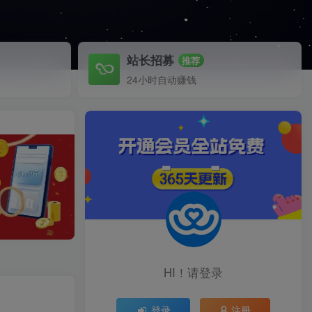
站长招募
推荐
24小时自动赚钱
HI！请登录
登录
注册