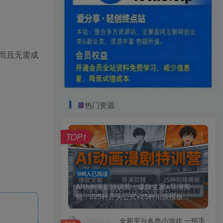
而且无需成
热门资源
TOP1
598人已阅读
AI动画漫剧特训营：爆款文案+导演剪
辑：225种开头公式+25种衔接模板...
全新平台各类小游戏 一部手