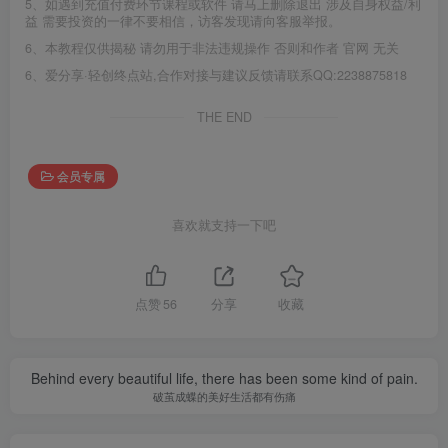
5、如遇到充值付费环节课程或软件 请马上删除退出 涉及自身权益/利
益 需要投资的一律不要相信，访客发现请向客服举报。
6、本教程仅供揭秘 请勿用于非法违规操作 否则和作者 官网 无关
6、爱分享·轻创终点站,合作对接与建议反馈请联系QQ:2238875818
THE END
会员专属
喜欢就支持一下吧
点赞
56
分享
收藏
Behind every beautiful life, there has been some kind of pain.
破茧成蝶的美好生活都有伤痛