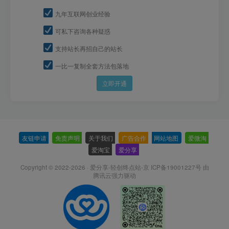
九年互联网创业经验
可私下咨询各种疑惑
支持站长再招自己的站长
一比一复制全套方法包落地
立即开通
友链申请
-
免责声明
-
关于我们
-
广告合作
-
网站地图
-
爱微淘
-
爱淘宝
-
爱分享
-
Copyright © 2022-2026 ·
爱分享-轻创终点站-京 ICP备19001227号
由
腾讯云强力驱动