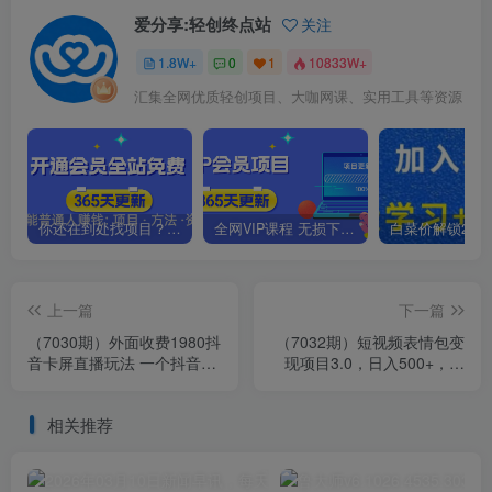
爱分享:轻创终点站
关注
1.8W+
0
1
10833W+
汇集全网优质轻创项目、大咖网课、实用工具等资源
你还在到处找项目？还在当韭菜？我靠卖项目一个月收入5万+，曾经我也是个失败者。
全网VIP课程 无损下载~.~
上一篇
下一篇
（7030期）外面收费1980抖
（7032期）短视频表情包变
音卡屏直播玩法 一个抖音号
现项目3.0，日入500+，新
可以撸几百到几千不等【详
手小白轻松上手（教程+资
细玩法
料）
相关推荐