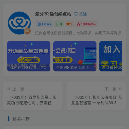
爱分享:轻创终点站
关注
1.8W+
0
1
10834W+
汇集全网优质轻创项目、大咖网课、实用工具等资源
你还在到处找项目？还在当韭菜？我靠卖项目一个月收入5万+，曾经我也是个失败者。
全网VIP课程 无损下载~.~
上一篇
下一篇
（7033期）百度新回享，长
（7035期）长期蓝海项目 儿
期项目稳定性高，仅需轻松
童益智迷宫 一单利润39.8 几
操作，即可日入300+
乎零成本 一部手机实现月入
过万
相关推荐