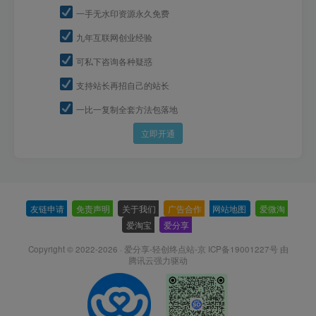
一手无水印资源永久免费
九年互联网创业经验
可私下咨询各种疑惑
支持站长再招自己的站长
一比一复制全套方法包落地
立即开通
友链申请
-
免责声明
-
关于我们
-
广告合作
-
网站地图
-
爱微淘
-
爱淘宝
-
爱分享
-
Copyright © 2022-2026 ·
爱分享-轻创终点站-京 ICP备19001227号
由
腾讯云强力驱动