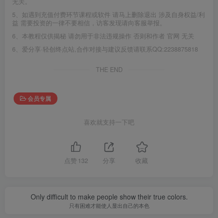
无关。
5、如遇到充值付费环节课程或软件 请马上删除退出 涉及自身权益/利
益 需要投资的一律不要相信，访客发现请向客服举报。
6、本教程仅供揭秘 请勿用于非法违规操作 否则和作者 官网 无关
6、爱分享·轻创终点站,合作对接与建议反馈请联系QQ:2238875818
THE END
会员专属
喜欢就支持一下吧
点赞
132
分享
收藏
Only difficult to make people show their true colors.
只有困难才能使人显出自己的本色