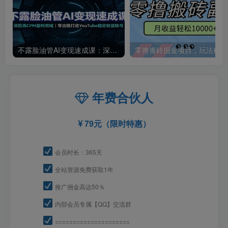
不露脸油管AI变现速成课：深挖高CPM盈利领域，零出镜打造YouTube稳定收益账号
零撸
年费合伙人
79元（限时特惠）
会员时长：365天
全站资源免费获取1年
推广佣金高达50％
内部会员专属【QQ】交流群
=====================