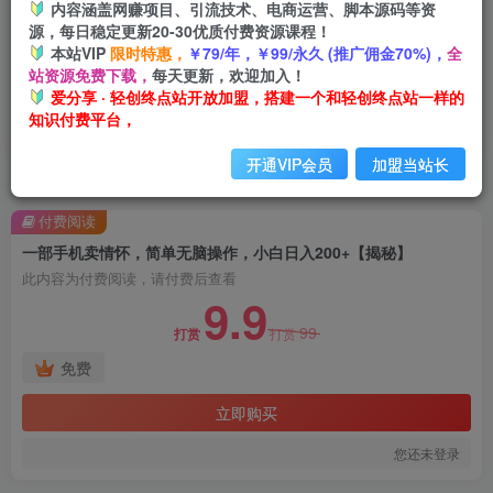
内容涵盖网赚项目、引流技术、电商运营、脚本源码等资
源，每日稳定更新20-30优质付费资源课程！
本站VIP
限时特惠，
￥79/年，￥99/永久 (推广佣金70%)，
全
站资源免费下载，
每天更新，欢迎加入！
爱分享 · 轻创终点站开放加盟，搭建一个和轻创终点站一样的
知识付费平台，
开通VIP会员
加盟当站长
首页
创业课程
会员免费
正文
付费阅读
一部手机卖情怀，简单无脑操作，小白日入200+【揭秘】
此内容为付费阅读，请付费后查看
9.9
99
打赏
打赏
免费
立即购买
您还未登录