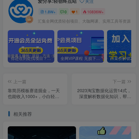
爱分享:轻创终点站
关注
1.8W+
0
1
10836W+
汇集全网优质轻创项目、大咖网课、实用工具等资源
你还在到处找项目？还在当韭菜？我靠卖项目一个月收入5万+，曾经我也是个失败者。
全网VIP课程 无损下载~.~
上一篇
下一篇
靠简历模板赛道掘金，一天
2023淘宝数据化运营14式，
也能收入1000+，小白轻松
深度解析数据化知识，帮你
上手，保姆式教学，首选副
从小白成长为高级运营
业！
相关推荐