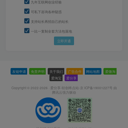
九年互联网创业经验
可私下咨询各种疑惑
支持站长再招自己的站长
一比一复制全套方法包落地
立即开通
友链申请
-
免责声明
-
关于我们
-
广告合作
-
网站地图
-
爱微淘
-
爱淘宝
-
爱分享
-
Copyright © 2022-2026 ·
爱分享-轻创终点站-京 ICP备19001227号
由
腾讯云强力驱动