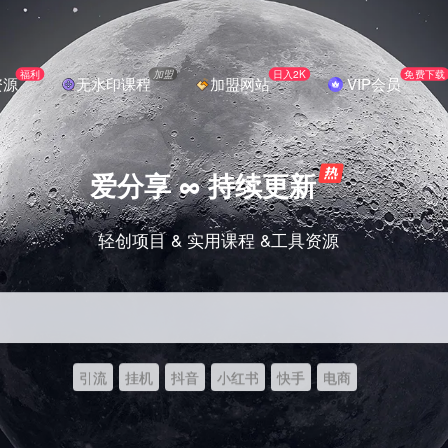
福利
加盟
日入2K
免费下载
资源
无水印课程
加盟网站
VIP会员
爱分享 ∞ 持续更新
轻创项目 & 实用课程 &工具资源
引流
挂机
抖音
小红书
快手
电商