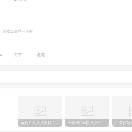
喜欢就支持一下吧
4
分享
收藏
你还在到处找项目？还在当韭菜？我靠卖项目一个月收入5万+，曾经我也是个失败者。
全网VIP课程 无损下载~.~