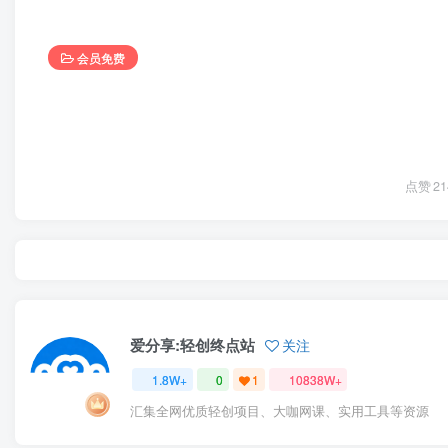
会员免费
点赞
21
爱分享:轻创终点站
关注
1.8W+
0
1
10838W+
汇集全网优质轻创项目、大咖网课、实用工具等资源