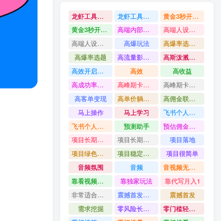
龙虾工具完整部署教学图文视频理财多赛道AI变现
龙虾工具完整部署教学
黄金3秒开头与标题海报玩法六大运营硬核技能高效变现
黄金3秒开头与标题海报玩法
高端内部魔灵召唤挂G打金
高端人设搭建积累客户信任图文剪辑谈单转化实操教学
高端人设搭建积累客户信任
高爆玩法
高爆率选题方法
高爆率选题
高流量影视片
高斯泼溅与游戏化交互课程
高效开启跨境賺钱新通道
高效
高收益
高成功率爆款全流程打法
高峰期卡顿利润被抽干私域直播核心痛点解析
高峰期卡顿利润被抽干
高客单变现
高单价躺賺玩法
高佣金联盟课
马上操作
马上学习
飞书个人版100G注册教程无需额外扩容
飞书个人版100G注册教程
预测助手
预估佣金有2200
项目长期稳定宝妈上班族既能兼职增收
项目长期稳定
项目落地
项目绿色长久
项目稳定落地两年以上
项目很简单
音频氛围
音频
音视频无损切割剪辑神器
靠看视频就能在YouTube上賺到钱
靠独家玩法
靠代写月入1
非常适合小白快速上手
震撼首发小白利用电脑做游戏搬砖
震撼首发
需求挖掘
零风险长期做
零门槛轻资产创业