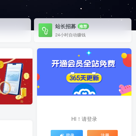
站长招募
推荐
24小时自动赚钱
HI！请登录
】
登录
注册