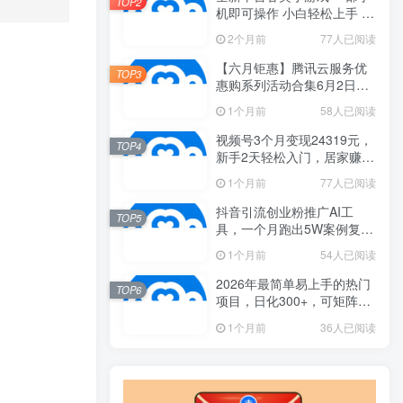
TOP2
机即可操作 小白轻松上手 长
期稳定 居家月入过万
2个月前
77人已阅读
【六月钜惠】腾讯云服务优
TOP3
惠购系列活动合集6月2日更
新
1个月前
58人已阅读
视频号3个月变现24319元，
TOP4
新手2天轻松入门，居家赚米
新思路！
1个月前
77人已阅读
抖音引流创业粉推广AI工
TOP5
具，一个月跑出5W案例复
盘，从0拆解完整流程
1个月前
54人已阅读
2026年最简单易上手的热门
TOP6
项目，日化300+，可矩阵操
作，无风控危险
1个月前
36人已阅读