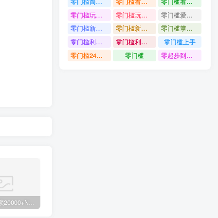
零门槛简单易上手
零门槛看完就能上手只需一部手机轻松日收30
零门槛看完就能上手
零门槛玩转伙伴计划与精选独家单日稳定收益1k
零门槛玩转伙伴计划与精选独家
零门槛爱奇艺变现冷门赛道
零门槛新手快速入门闲鱼电商日赚百元新手必看教程
零门槛新手快速入门闲鱼电商日赚百元
零门槛掌握汽车赛道变现玩法
零门槛利用AI只需几分钟轻松做出带货短视频
零门槛利用AI
零门槛上手
零门槛24小时无人值守被动创收项目
零门槛
零起步到独立实操
白菜价解锁20000+N个赚钱机会，加入轻创终点站会员，全站资源免费学习。
加盟轻创终点站，搭建同款项目资源站，实现日入2000+
【站长运营资料】无水印课程资源