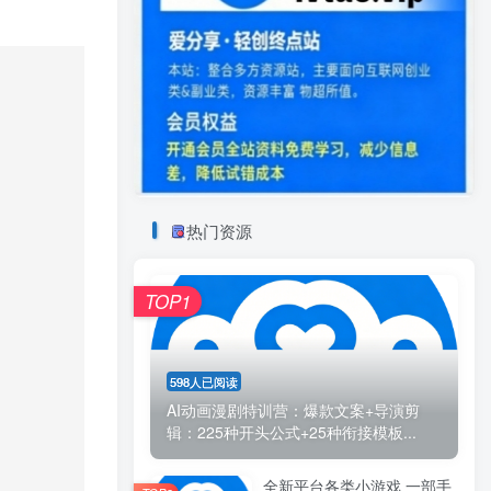
热门资源
TOP1
598人已阅读
AI动画漫剧特训营：爆款文案+导演剪
辑：225种开头公式+25种衔接模板...
全新平台各类小游戏 一部手