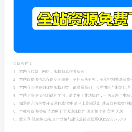
©
版权声明
1、本内容转载于网络，版权归原作者所有！
2、本站仅提供信息存储空间服务，不拥有所有权，不承担相关法律责
3、本内容若侵犯到你的版权利益，请联系我们，会尽快给予删除处理
4、本站全资源仅供测试和学习，请勿用于非法操作，一切后果与本站
5、如遇到充值付费环节课程或软件 请马上删除退出 涉及自身权益/
6、本教程仅供揭秘 请勿用于非法违规操作 否则和作者 官网 无关
6、爱分享·轻创终点站,合作对接与建议反馈请联系QQ:2238875818