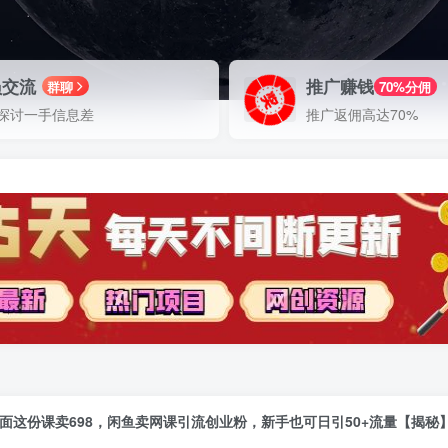
员交流
推广赚钱
群聊
70%分佣
探讨一手信息差
推广返佣高达70%
面这份课卖698，闲鱼卖网课引流创业粉，新手也可日引50+流量【揭秘