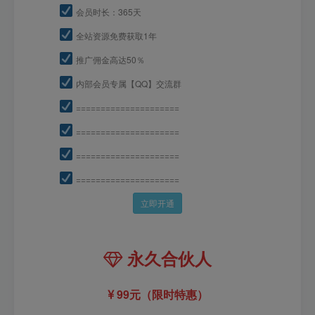
会员时长：365天
全站资源免费获取1年
推广佣金高达50％
内部会员专属【QQ】交流群
=====================
=====================
=====================
=====================
立即开通
永久合伙人
99元（限时特惠）