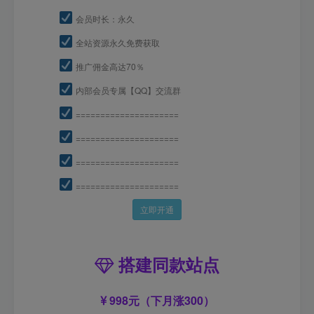
会员时长：永久
全站资源永久免费获取
推广佣金高达70％
内部会员专属【QQ】交流群
=====================
=====================
=====================
=====================
立即开通
搭建同款站点
998元（下月涨300）