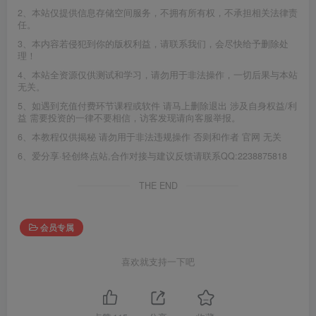
2、本站仅提供信息存储空间服务，不拥有所有权，不承担相关法律责
任。
3、本内容若侵犯到你的版权利益，请联系我们，会尽快给予删除处
理！
4、本站全资源仅供测试和学习，请勿用于非法操作，一切后果与本站
无关。
5、如遇到充值付费环节课程或软件 请马上删除退出 涉及自身权益/利
益 需要投资的一律不要相信，访客发现请向客服举报。
6、本教程仅供揭秘 请勿用于非法违规操作 否则和作者 官网 无关
6、爱分享·轻创终点站,合作对接与建议反馈请联系QQ:2238875818
THE END
会员专属
喜欢就支持一下吧