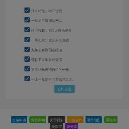
独立站点，独立运营
一条龙搭建同款网站
站点授权，365天自动更新
一手无水印资源永久免费
九年互联网创业经验
可私下咨询各种疑惑
支持站长再招自己的站长
一比一复制全套方法包落地
立即开通
友链申请
-
免责声明
-
关于我们
-
广告合作
-
网站地图
-
爱微淘
-
爱淘宝
-
爱分享
-