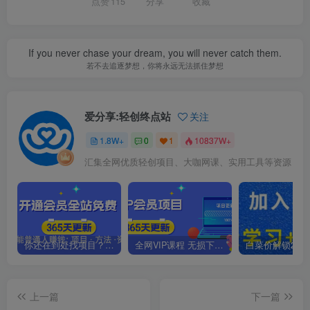
点赞
115
分享
收藏
If you never chase your dream, you will never catch them.
若不去追逐梦想，你将永远无法抓住梦想
爱分享:轻创终点站
关注
1.8W+
0
1
10837W+
汇集全网优质轻创项目、大咖网课、实用工具等资源
你还在到处找项目？还在当韭菜？我靠卖项目一个月收入5万+，曾经我也是个失败者。
全网VIP课程 无损下载~.~
上一篇
下一篇