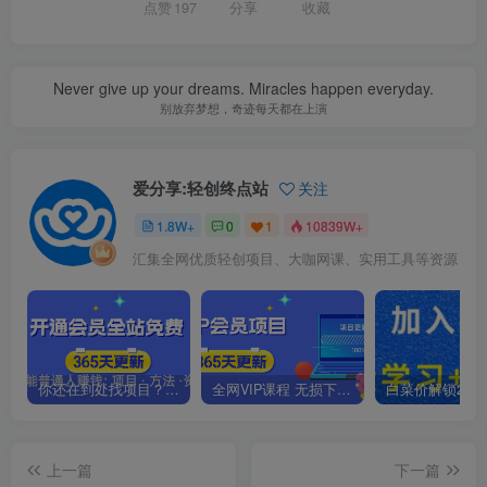
点赞
197
分享
收藏
Never give up your dreams. Miracles happen everyday.
别放弃梦想，奇迹每天都在上演
爱分享:轻创终点站
关注
1.8W+
0
1
10839W+
汇集全网优质轻创项目、大咖网课、实用工具等资源
你还在到处找项目？还在当韭菜？我靠卖项目一个月收入5万+，曾经我也是个失败者。
全网VIP课程 无损下载~.~
上一篇
下一篇