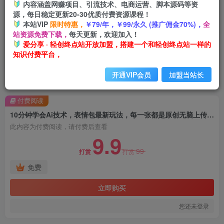
内容涵盖网赚项目、引流技术、电商运营、脚本源码等资
源，每日稳定更新20-30优质付费资源课程！
本站VIP
限时特惠，
￥79/年，￥99/永久 (推广佣金70%)，
全
站资源免费下载，
每天更新，欢迎加入！
爱分享 · 轻创终点站开放加盟，搭建一个和轻创终点站一样的
知识付费平台，
开通VIP会员
加盟当站长
首页
创业课程
会员免费
正文
付费阅读
10分钟学会Ai技术，表情包最新玩法，每一张都是原创无脑上传平台日入300+【揭秘】
此内容为付费阅读，请付费后查看
9.9
99
打赏
打赏
免费
立即购买
您还未登录