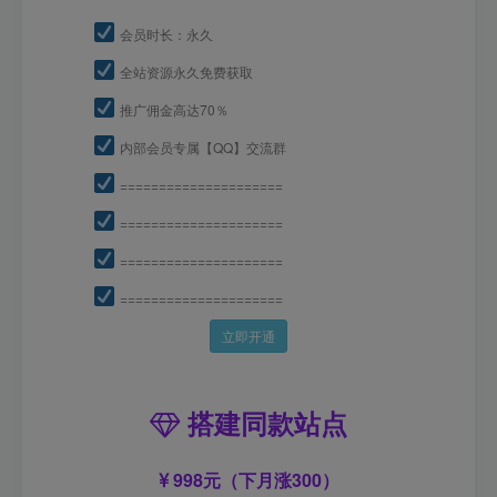
会员时长：永久
全站资源永久免费获取
推广佣金高达70％
内部会员专属【QQ】交流群
=====================
=====================
=====================
=====================
立即开通
搭建同款站点
998元（下月涨300）