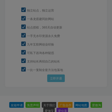
独立站点，独立运营
一条龙搭建同款网站
站点授权，365天自动更新
一手无水印资源永久免费
九年互联网创业经验
可私下咨询各种疑惑
支持站长再招自己的站长
一比一复制全套方法包落地
立即开通
友链申请
-
免责声明
-
关于我们
-
广告合作
-
网站地图
-
爱微淘
-
爱淘宝
-
爱分享
-