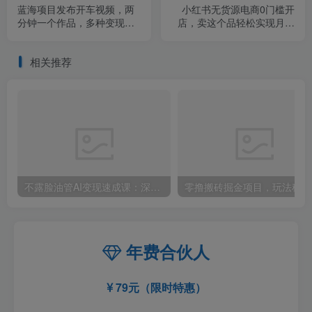
蓝海项目发布开车视频，两
小红书无货源电商0门槛开
分钟一个作品，多种变现方
店，卖这个品轻松实现月入
式，一部手机无门槛小白也
2W【揭秘】
能日入500
相关推荐
不露脸油管AI变现速成课：深挖高CPM盈利领域，零出镜打造YouTube稳定收益账号
零撸
年费合伙人
79元（限时特惠）