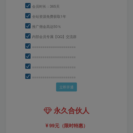
会员时长：365天
全站资源免费获取1年
推广佣金高达50％
内部会员专属【QQ】交流群
=====================
=====================
=====================
=====================
立即开通
永久合伙人
99元（限时特惠）