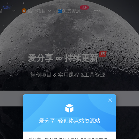
NEW
福利
程
热门项目
免费资源
爱分享 ∞ 持续更新
轻创项目 & 实用课程 &工具资源
引流
挂机
抖音
小红书
快手
电商
爱分享 ·轻创终点站资源站