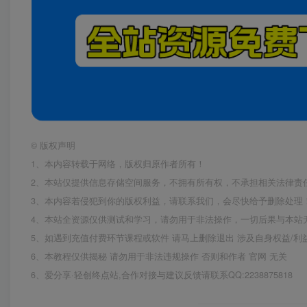
©
版权声明
1、本内容转载于网络，版权归原作者所有！
2、本站仅提供信息存储空间服务，不拥有所有权，不承担相关法律责
3、本内容若侵犯到你的版权利益，请联系我们，会尽快给予删除处理
4、本站全资源仅供测试和学习，请勿用于非法操作，一切后果与本站
5、如遇到充值付费环节课程或软件 请马上删除退出 涉及自身权益/
6、本教程仅供揭秘 请勿用于非法违规操作 否则和作者 官网 无关
6、爱分享·轻创终点站,合作对接与建议反馈请联系QQ:2238875818