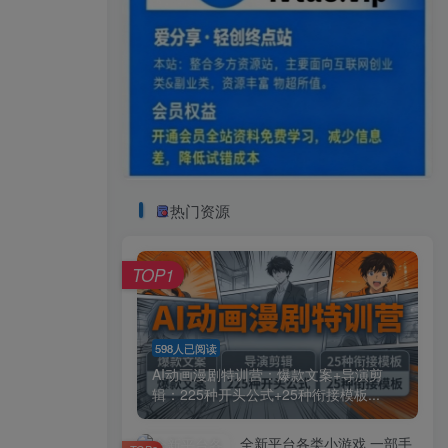
热门资源
TOP1
598人已阅读
AI动画漫剧特训营：爆款文案+导演剪
辑：225种开头公式+25种衔接模板...
全新平台各类小游戏 一部手