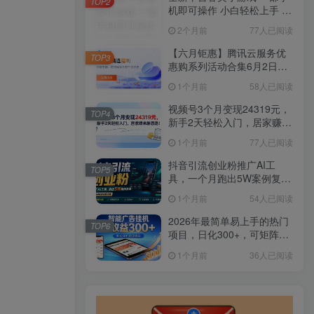
TOP2
机即可操作 小白轻松上手 长
期稳定 居家月入过万
2个月前
77人已阅读
【六月钜惠】腾讯云服务优
TOP3
惠购系列活动合集6月2日更
新
1个月前
58人已阅读
视频号3个月变现24319元，
TOP4
新手2天轻松入门，居家赚米
新思路！
1个月前
77人已阅读
抖音引流创业粉推广AI工
TOP5
具，一个月跑出5W案例复
盘，从0拆解完整流程
1个月前
54人已阅读
2026年最简单易上手的热门
TOP6
项目，日化300+，可矩阵操
作，无风控危险
1个月前
36人已阅读