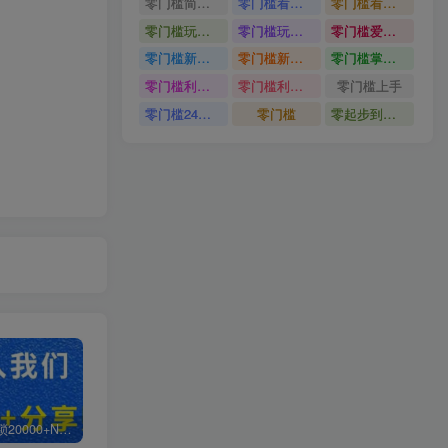
零门槛简单易上手
零门槛看完就能上手只需一部手机轻松日收30
零门槛看完就能上手
零门槛玩转伙伴计划与精选独家单日稳定收益1k
零门槛玩转伙伴计划与精选独家
零门槛爱奇艺变现冷门赛道
零门槛新手快速入门闲鱼电商日赚百元新手必看教程
零门槛新手快速入门闲鱼电商日赚百元
零门槛掌握汽车赛道变现玩法
零门槛利用AI只需几分钟轻松做出带货短视频
零门槛利用AI
零门槛上手
零门槛24小时无人值守被动创收项目
零门槛
零起步到独立实操
白菜价解锁20000+N个赚钱机会，加入轻创终点站会员，全站资源免费学习。
加盟轻创终点站，搭建同款项目资源站，实现日入2000+
【站长运营资料】无水印课程资源