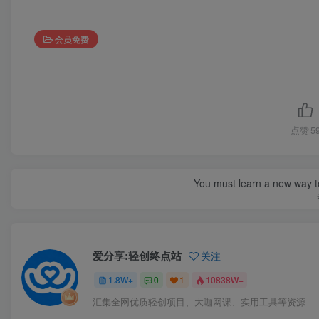
会员免费
点赞
5
You must learn a new way t
爱分享:轻创终点站
关注
1.8W+
0
1
10838W+
汇集全网优质轻创项目、大咖网课、实用工具等资源