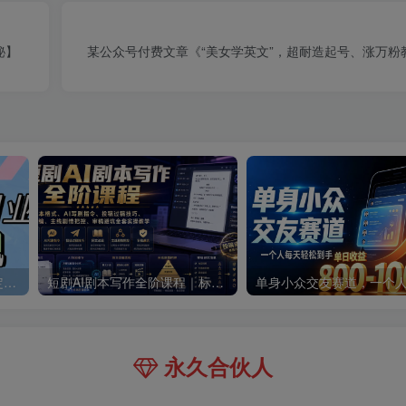
秘】
某公众号付费文章《“美女学英文”，超耐造起号、涨万粉
零撸搬砖掘金项目，玩法稳定普通人可落地的长期副业，月收益轻松10000+
短剧AI剧本写作全阶课程｜标准剧本格式、AI写剧指令、投稿过稿技巧、网文改编、主线剧情把控、审稿避坑全套实操教学
永久合伙人