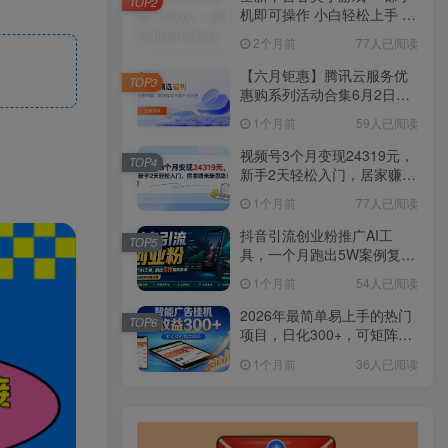
TOP2
机即可操作 小白轻松上手 长
期稳定 居家月入过万
2个月前
77人已阅读
【六月钜惠】腾讯云服务优
TOP3
惠购系列活动合集6月2日更
新
1个月前
59人已阅读
视频号3个月变现24319元，
TOP4
新手2天轻松入门，居家赚米
新思路！
1个月前
77人已阅读
抖音引流创业粉推广AI工
TOP5
具，一个月跑出5W案例复
盘，从0拆解完整流程
1个月前
54人已阅读
2026年最简单易上手的热门
TOP6
项目，日化300+，可矩阵操
作，无风控危险
1个月前
36人已阅读