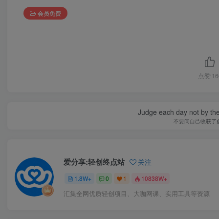
会员免费
点赞
16
Judge each day not by the
不要问自己收获了
爱分享:轻创终点站
关注
1.8W+
0
1
10838W+
汇集全网优质轻创项目、大咖网课、实用工具等资源