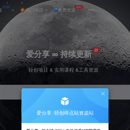
NEW
福利
程
热门项目
免费资源
爱分享 ∞ 持续更新
轻创项目 & 实用课程 &工具资源
引流
挂机
抖音
小红书
快手
电商
爱分享 ·轻创终点站资源站