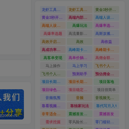
龙虾工具完整部署教学图文视频理财多赛道AI变现
龙虾工具完整部署教学
黄金3秒开头与标题海报玩法六大运营硬核技能高效变现
黄金3秒开头与标题海报玩法
高端内部魔灵召唤挂G打金
高端人设搭建积累客户信任图文剪辑谈单转化实操教学
高端人设搭建积累客户信任
高爆玩法
高爆率选题方法
高爆率选题
高流量影视片
高斯泼溅与游戏化交互课程
高效开启跨境賺钱新通道
高效
高收益
高成功率爆款全流程打法
高峰期卡顿利润被抽干私域直播核心痛点解析
高峰期卡顿利润被抽干
高客单变现
高单价躺賺玩法
高佣金联盟课
马上操作
马上学习
飞书个人版100G注册教程无需额外扩容
飞书个人版100G注册教程
预测助手
预估佣金有2200
项目长期稳定宝妈上班族既能兼职增收
项目长期稳定
项目落地
项目绿色长久
项目稳定落地两年以上
项目很简单
音频氛围
音频
音视频无损切割剪辑神器
靠看视频就能在YouTube上賺到钱
靠独家玩法
靠代写月入1
非常适合小白快速上手
震撼首发小白利用电脑做游戏搬砖
震撼首发
白菜价解锁20000+N个赚钱机会，加入轻创终点站会员，全站资源免费学习。
加盟轻创终点站，搭建同款项目资源站，实现日入2000+
【站长运营资料】无水印课程资源
需求挖掘
零风险长期做
零门槛轻资产创业