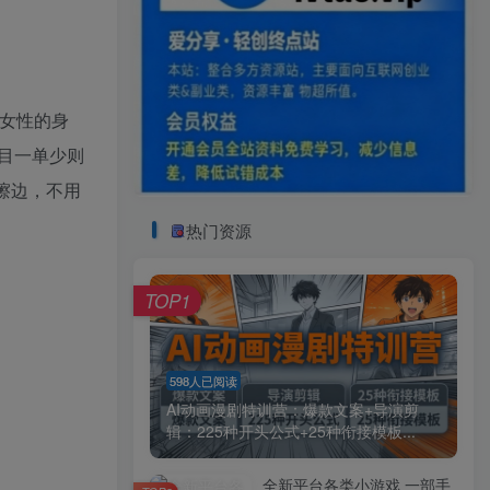
女性的身
目一单少则
不擦边，不用
热门资源
TOP1
598人已阅读
AI动画漫剧特训营：爆款文案+导演剪
辑：225种开头公式+25种衔接模板...
全新平台各类小游戏 一部手