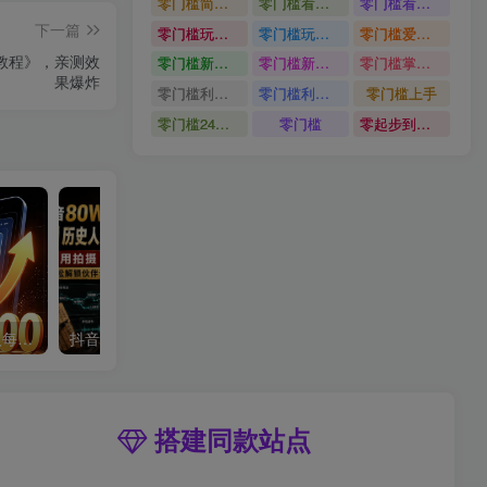
零门槛简单易上手
零门槛看完就能上手只需一部手机轻松日收30
零门槛看完就能上手
下一篇
零门槛玩转伙伴计划与精选独家单日稳定收益1k
零门槛玩转伙伴计划与精选独家
零门槛爱奇艺变现冷门赛道
教程》，亲测效
零门槛新手快速入门闲鱼电商日赚百元新手必看教程
零门槛新手快速入门闲鱼电商日赚百元
零门槛掌握汽车赛道变现玩法
果爆炸
零门槛利用AI只需几分钟轻松做出带货短视频
零门槛利用AI
零门槛上手
零门槛24小时无人值守被动创收项目
零门槛
零起步到独立实操
单身小众交友赛道，一个人每天轻松到手1000+，落地快、见效稳【揭秘】
抖音80W粉丝博主的AI历史人物生平VLOG教学，不用拍摄不用露脸，AI帮你搞定，轻松解锁伙伴计划+精选收益
搭建同款站点