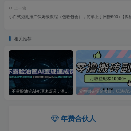
上一篇
小白式短剧推广保姆级教程（包教包会），简单上手日赚500+【揭
相关推荐
不露脸油管AI变现速成课：深挖高CPM盈利领域，零出镜打造YouTube稳定收益账号
年费合伙人