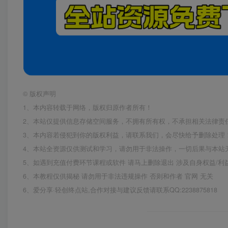
©
版权声明
1、本内容转载于网络，版权归原作者所有！
2、本站仅提供信息存储空间服务，不拥有所有权，不承担相关法律责
3、本内容若侵犯到你的版权利益，请联系我们，会尽快给予删除处理
4、本站全资源仅供测试和学习，请勿用于非法操作，一切后果与本站
5、如遇到充值付费环节课程或软件 请马上删除退出 涉及自身权益/
6、本教程仅供揭秘 请勿用于非法违规操作 否则和作者 官网 无关
6、爱分享·轻创终点站,合作对接与建议反馈请联系QQ:2238875818