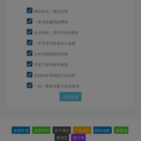
独立站点，独立运营
一条龙搭建同款网站
站点授权，365天自动更新
一手无水印资源永久免费
九年互联网创业经验
可私下咨询各种疑惑
支持站长再招自己的站长
一比一复制全套方法包落地
立即开通
友链申请
-
免责声明
-
关于我们
-
广告合作
-
网站地图
-
爱微淘
-
爱淘宝
-
爱分享
-