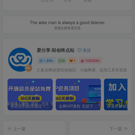
点赞
56
分享
收藏
The wise man is always a good listener.
智慧比财富更宝贵
爱分享:轻创终点站
关注
1.8W+
0
1
10838W+
汇集全网优质轻创项目、大咖网课、实用工具等资源
你还在到处找项目？还在当韭菜？我靠卖项目一个月收入5万+，曾经我也是个失败者。
全网VIP课程 无损下载~.~
上一篇
下一篇