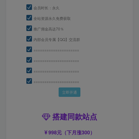
会员时长：永久
全站资源永久免费获取
推广佣金高达70％
内部会员专属【QQ】交流群
=====================
=====================
=====================
=====================
立即开通
搭建同款站点
998元（下月涨300）