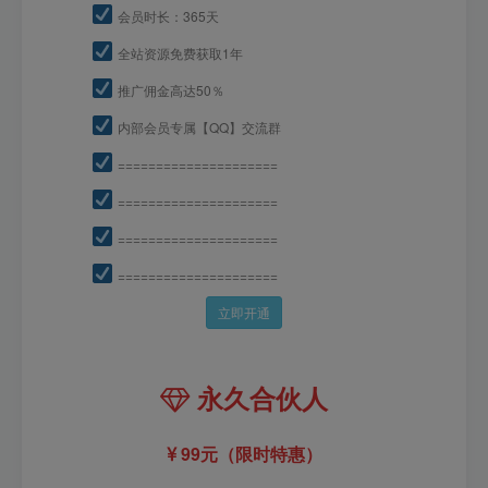
会员时长：365天
全站资源免费获取1年
推广佣金高达50％
内部会员专属【QQ】交流群
=====================
=====================
=====================
=====================
立即开通
永久合伙人
99元（限时特惠）