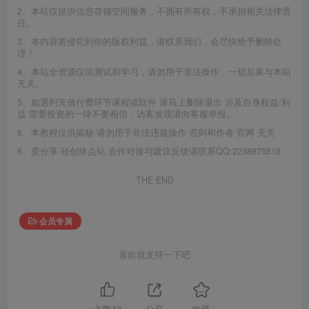
2、本站仅提供信息存储空间服务，不拥有所有权，不承担相关法律责
任。
3、本内容若侵犯到你的版权利益，请联系我们，会尽快给予删除处
理！
4、本站全资源仅供测试和学习，请勿用于非法操作，一切后果与本站
无关。
5、如遇到充值付费环节课程或软件 请马上删除退出 涉及自身权益/利
益 需要投资的一律不要相信，访客发现请向客服举报。
6、本教程仅供揭秘 请勿用于非法违规操作 否则和作者 官网 无关
6、爱分享·轻创终点站,合作对接与建议反馈请联系QQ:2238875818
THE END
会员专属
喜欢就支持一下吧