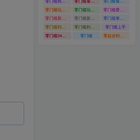
零门槛简单易上手
零门槛看完就能上手只需一部手机轻松日收30
零门槛看完就能上手
零门槛玩转伙伴计划与精选独家单日稳定收益1k
零门槛玩转伙伴计划与精选独家
零门槛爱奇艺变现冷门赛道
零门槛新手快速入门闲鱼电商日赚百元新手必看教程
零门槛新手快速入门闲鱼电商日赚百元
零门槛掌握汽车赛道变现玩法
零门槛利用AI只需几分钟轻松做出带货短视频
零门槛利用AI
零门槛上手
零门槛24小时无人值守被动创收项目
零门槛
零起步到独立实操