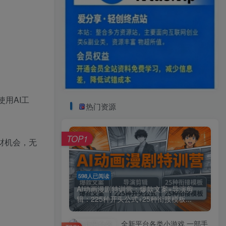
用AI工
热门资源
TOP1
财机会，无
598人已阅读
AI动画漫剧特训营：爆款文案+导演剪
辑：225种开头公式+25种衔接模板...
全新平台各类小游戏 一部手