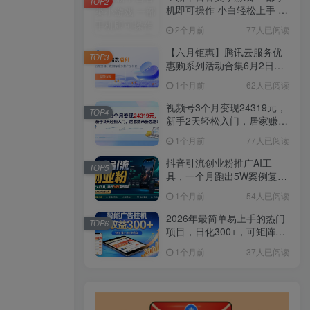
TOP2
机即可操作 小白轻松上手 长
期稳定 居家月入过万
2个月前
77人已阅读
【六月钜惠】腾讯云服务优
TOP3
惠购系列活动合集6月2日更
新
1个月前
62人已阅读
视频号3个月变现24319元，
TOP4
新手2天轻松入门，居家赚米
新思路！
1个月前
77人已阅读
抖音引流创业粉推广AI工
TOP5
具，一个月跑出5W案例复
盘，从0拆解完整流程
1个月前
54人已阅读
2026年最简单易上手的热门
TOP6
项目，日化300+，可矩阵操
作，无风控危险
1个月前
37人已阅读