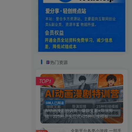
热门资源
TOP1
598人已阅读
AI动画漫剧特训营：爆款文案+导演剪
辑：225种开头公式+25种衔接模板...
全新平台各类小游戏 一部手