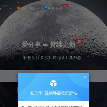
NEW
福利
程
热门项目
免费资源
爱分享 ∞ 持续更新
轻创项目 & 实用课程 &工具资源
引流
挂机
抖音
小红书
快手
电商
爱分享 ·轻创终点站资源站