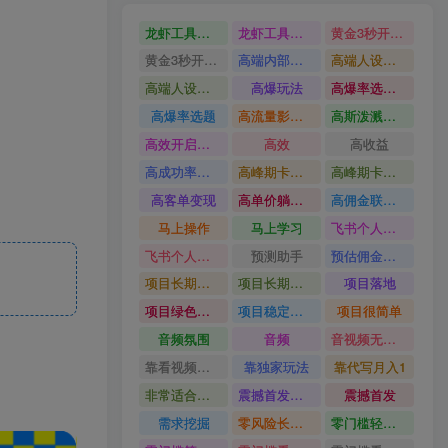
龙虾工具完整部署教学图文视频理财多赛道AI变现
龙虾工具完整部署教学
黄金3秒开头与标题海报玩法六大运营硬核技能高效变现
黄金3秒开头与标题海报玩法
高端内部魔灵召唤挂G打金
高端人设搭建积累客户信任图文剪辑谈单转化实操教学
高端人设搭建积累客户信任
高爆玩法
高爆率选题方法
高爆率选题
高流量影视片
高斯泼溅与游戏化交互课程
高效开启跨境賺钱新通道
高效
高收益
高成功率爆款全流程打法
高峰期卡顿利润被抽干私域直播核心痛点解析
高峰期卡顿利润被抽干
高客单变现
高单价躺賺玩法
高佣金联盟课
马上操作
马上学习
飞书个人版100G注册教程无需额外扩容
飞书个人版100G注册教程
预测助手
预估佣金有2200
项目长期稳定宝妈上班族既能兼职增收
项目长期稳定
项目落地
项目绿色长久
项目稳定落地两年以上
项目很简单
音频氛围
音频
音视频无损切割剪辑神器
靠看视频就能在YouTube上賺到钱
靠独家玩法
靠代写月入1
非常适合小白快速上手
震撼首发小白利用电脑做游戏搬砖
震撼首发
需求挖掘
零风险长期做
零门槛轻资产创业