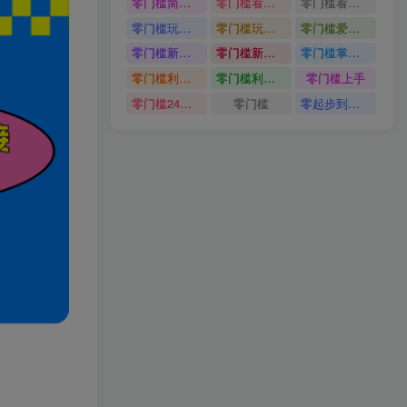
零门槛简单易上手
零门槛看完就能上手只需一部手机轻松日收30
零门槛看完就能上手
零门槛玩转伙伴计划与精选独家单日稳定收益1k
零门槛玩转伙伴计划与精选独家
零门槛爱奇艺变现冷门赛道
零门槛新手快速入门闲鱼电商日赚百元新手必看教程
零门槛新手快速入门闲鱼电商日赚百元
零门槛掌握汽车赛道变现玩法
零门槛利用AI只需几分钟轻松做出带货短视频
零门槛利用AI
零门槛上手
零门槛24小时无人值守被动创收项目
零门槛
零起步到独立实操