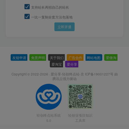
支持站长再招自己的站长
一比一复制全套方法包落地
立即开通
友链申请
-
免责声明
-
关于我们
-
广告合作
-
网站地图
-
爱微淘
-
爱淘宝
-
爱分享
-
Copyright © 2022-2026 ·
爱分享-轻创终点站-京 ICP备19001227号
由
腾讯云强力驱动
轻创终点站系统
轻创业项目知识
5.0
工具库