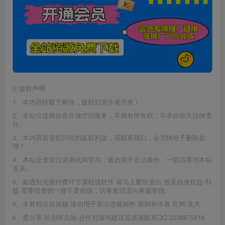
©
版权声明
1、本内容转载于网络，版权归原作者所有！
2、本站仅提供信息存储空间服务，不拥有所有权，不承担相关法律责
任。
3、本内容若侵犯到你的版权利益，请联系我们，会尽快给予删除处
理！
4、本站全资源仅供测试和学习，请勿用于非法操作，一切后果与本站
无关。
5、如遇到充值付费环节课程或软件 请马上删除退出 涉及自身权益/利
益 需要投资的一律不要相信，访客发现请向客服举报。
6、本教程仅供揭秘 请勿用于非法违规操作 否则和作者 官网 无关
6、爱分享·轻创终点站,合作对接与建议反馈请联系QQ:2238875818