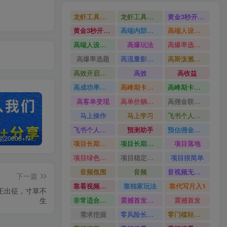
龙虾工具完整部署教学图文视频理财多赛道AI变现
龙虾工具完整部署教学
黄金3秒开头与标题海报玩法六大运营硬核技能高效变现
黄金3秒开头与标题海报玩法
高端内部魔灵召唤挂G打金
高端人设搭建积累客户信任图文剪辑谈单转化实操教学
高端人设搭建积累客户信任
高爆玩法
高爆率选题方法
高爆率选题
高流量影视片
高斯泼溅与游戏化交互课程
高效开启跨境賺钱新通道
高效
高收益
高成功率爆款全流程打法
高峰期卡顿利润被抽干私域直播核心痛点解析
高峰期卡顿利润被抽干
高客单变现
高单价躺賺玩法
高佣金联盟课
马上操作
马上学习
飞书个人版100G注册教程无需额外扩容
飞书个人版100G注册教程
预测助手
预估佣金有2200
白菜价解锁20000+N个赚钱机会，加入轻创终点站会员，全站资源免费学习。
加盟轻创终点站，搭建同款项目资源站，实现日入2000+
【站长运营资料】无水印课程资源
项目长期稳定宝妈上班族既能兼职增收
项目长期稳定
项目落地
项目绿色长久
项目稳定落地两年以上
项目很简单
音频氛围
音频
音视频无损切割剪辑神器
下一篇
靠看视频就能在YouTube上賺到钱
靠独家玩法
靠代写月入1
王出征，寸草不
生
非常适合小白快速上手
震撼首发小白利用电脑做游戏搬砖
震撼首发
需求挖掘
零风险长期做
零门槛轻资产创业