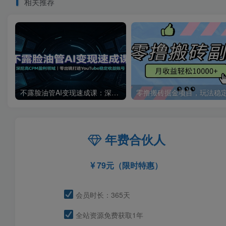
相关推荐
不露脸油管AI变现速成课：深挖高CPM盈利领域，零出镜打造YouTube稳定收益账号
年费合伙人
79元（限时特惠）
会员时长：365天
全站资源免费获取1年