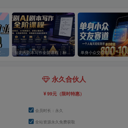
零撸搬砖掘金项目，玩法稳定普通人可落地的长期副业，月收益轻松10000+
短剧AI剧本写作全阶课程｜标准剧本格式、AI写剧指令、投稿过稿技巧、网文改编、主线剧情把控、审稿避坑全套实操教学
永久合伙人
99元（限时特惠）
会员时长：永久
全站资源永久免费获取