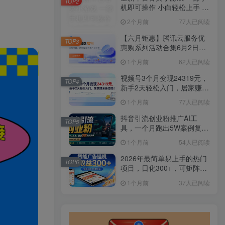
TOP2
机即可操作 小白轻松上手 长
期稳定 居家月入过万
2个月前
77人已阅读
【六月钜惠】腾讯云服务优
TOP3
惠购系列活动合集6月2日更
新
1个月前
62人已阅读
视频号3个月变现24319元，
TOP4
新手2天轻松入门，居家赚米
新思路！
1个月前
77人已阅读
抖音引流创业粉推广AI工
TOP5
具，一个月跑出5W案例复
盘，从0拆解完整流程
1个月前
54人已阅读
2026年最简单易上手的热门
TOP6
项目，日化300+，可矩阵操
作，无风控危险
1个月前
37人已阅读