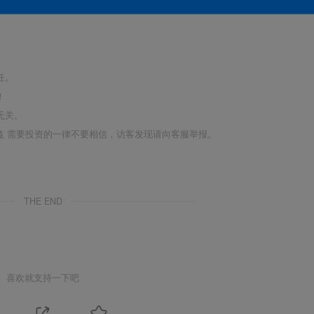
任。
！
无关。
利益 需要投资的一律不要相信，访客发现请向客服举报。
THE END
喜欢就支持一下吧