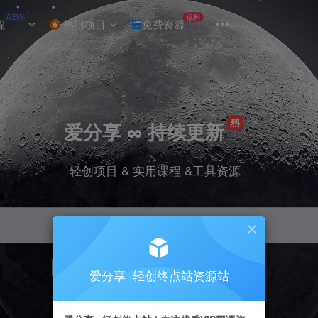
NEW
福利
程
热门项目
免费资源
爱分享 ∞ 持续更新
轻创项目 & 实用课程 &工具资源
引流
挂机
抖音
小红书
快手
电商
爱分享 ·轻创终点站资源站