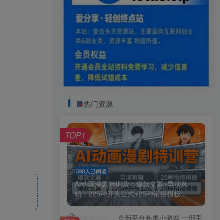
热门资源
TOP1
598人已阅读
AI动画漫剧特训营：爆款文案+导演剪
辑：225种开头公式+25种衔接模板...
全新平台各类小游戏 一部手