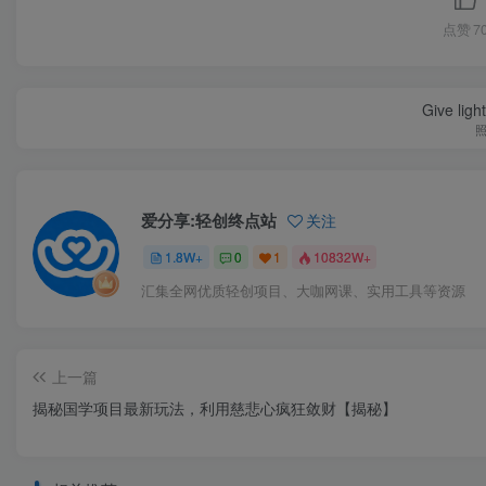
点赞
7
Give ligh
爱分享:轻创终点站
关注
1.8W+
0
1
10832W+
汇集全网优质轻创项目、大咖网课、实用工具等资源
上一篇
揭秘国学项目最新玩法，利用慈悲心疯狂敛财【揭秘】