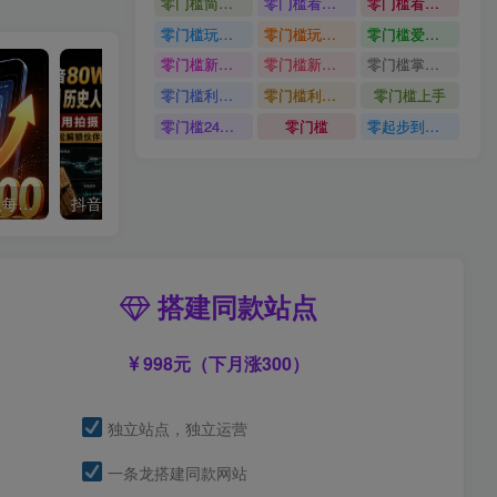
零门槛简单易上手
零门槛看完就能上手只需一部手机轻松日收30
零门槛看完就能上手
零门槛玩转伙伴计划与精选独家单日稳定收益1k
零门槛玩转伙伴计划与精选独家
零门槛爱奇艺变现冷门赛道
零门槛新手快速入门闲鱼电商日赚百元新手必看教程
零门槛新手快速入门闲鱼电商日赚百元
零门槛掌握汽车赛道变现玩法
零门槛利用AI只需几分钟轻松做出带货短视频
零门槛利用AI
零门槛上手
零门槛24小时无人值守被动创收项目
零门槛
零起步到独立实操
单身小众交友赛道，一个人每天轻松到手1000+，落地快、见效稳【揭秘】
抖音80W粉丝博主的AI历史人物生平VLOG教学，不用拍摄不用露脸，AI帮你搞定，轻松解锁伙伴计划+精选收益
搭建同款站点
998元（下月涨300）
独立站点，独立运营
一条龙搭建同款网站