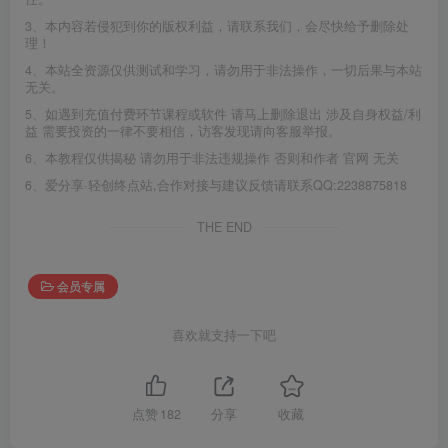
3、本内容若侵犯到你的版权利益，请联系我们，会尽快给予删除处
理！
4、本站全资源仅供测试和学习，请勿用于非法操作，一切后果与本站
无关。
5、如遇到充值付费环节课程或软件 请马上删除退出 涉及自身权益/利
益 需要投资的一律不要相信，访客发现请向客服举报。
6、本教程仅供揭秘 请勿用于非法违规操作 否则和作者 官网 无关
6、爱分享·轻创终点站,合作对接与建议反馈请联系QQ:2238875818
THE END
会员专属
喜欢就支持一下吧
点赞
182
分享
收藏