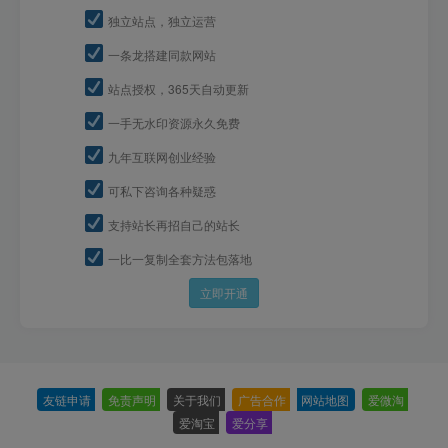
独立站点，独立运营
一条龙搭建同款网站
站点授权，365天自动更新
一手无水印资源永久免费
九年互联网创业经验
可私下咨询各种疑惑
支持站长再招自己的站长
一比一复制全套方法包落地
立即开通
友链申请
-
免责声明
-
关于我们
-
广告合作
-
网站地图
-
爱微淘
-
爱淘宝
-
爱分享
-