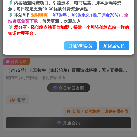
内容涵盖网赚项目、引流技术、电商运营、脚本源码等资
源，每日稳定更新20-30优质付费资源课程！
本站VIP
限时特惠，
￥79/年，￥99/永久 (推广佣金70%)，
全
站资源免费下载，
每天更新，欢迎加入！
爱分享 · 轻创终点站开放加盟，搭建一个和轻创终点站一样的
知识付费平台，
开通VIP会员
加盟当站长
首页
创业课程
会员专属
正文
付费阅读
（7175期）卡车拉牛（旋转轮胎）直播游戏搭建，无人直播爆款神器【软件+教程】
此内容为付费阅读，请付费后查看
会员专属资源
免费
您暂无购买权限，请先开通会员
开通会员