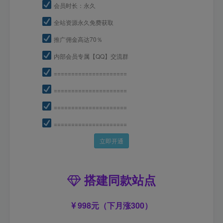
会员时长：永久
全站资源永久免费获取
推广佣金高达70％
内部会员专属【QQ】交流群
=====================
=====================
=====================
=====================
立即开通
搭建同款站点
998元（下月涨300）