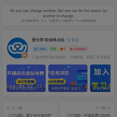
No one can change another. But one can be the reason for
another to change.
没人能改变另一个人，但是某个人能成为一个人改变的原因
爱分享:轻创终点站
关注
1.8W+
0
1
10838W+
汇集全网优质轻创项目、大咖网课、实用工具等资源
你还在到处找项目？还在当韭菜？我靠卖项目一个月收入5万+，曾经我也是个失败者。
全网VIP课程 无损下载~.~
上一篇
下一篇
（7174期）属于创作者的IP
（7176期）外面收费1280的